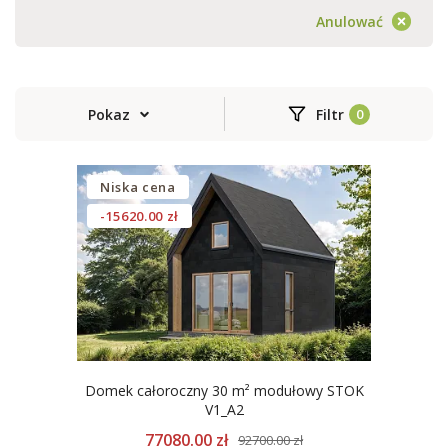
Anulować
Pokaz
Filtr
Niska cena
-15620.00 zł
Domek całoroczny 30 m² modułowy STOK
V1_A2
77080.00 zł
92700.00 zł