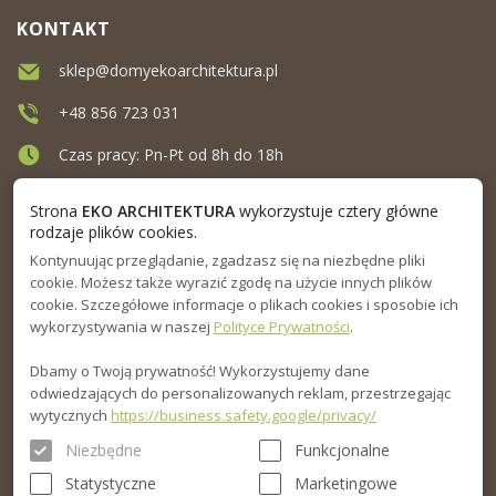
KONTAKT
sklep@domyekoarchitektura.pl
+48 856 723 031
Czas pracy: Pn-Pt od 8h do 18h
Ul. Elewatorska 10, Białystok
Strona
EKO ARCHITEKTURA
wykorzystuje cztery główne
rodzaje plików cookies.
Kontynuując przeglądanie, zgadzasz się na niezbędne pliki
MENU
cookie. Możesz także wyrazić zgodę na użycie innych plików
cookie. Szczegółowe informacje o plikach cookies i sposobie ich
INFORMACJA
wykorzystywania w naszej
Polityce Prywatności
.
Dbamy o Twoją prywatność! Wykorzystujemy dane
PORADNIK
odwiedzających do personalizowanych reklam, przestrzegając
wytycznych
https://business.safety.google/privacy/
Niezbędne
Funkcjonalne
Statystyczne
Marketingowe