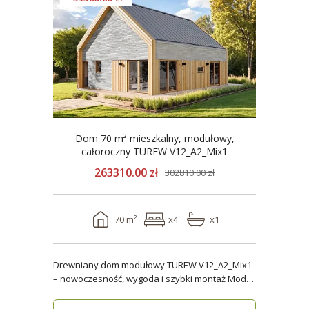
Dom 70 m² mieszkalny, modułowy,
całoroczny TUREW V12_A2_Mix1
263310.00 zł
302810.00 zł
70 m²
x4
x1
Drewniany dom modułowy TUREW V12_A2_Mix1
– nowoczesność, wygoda i szybki montaż Model
TUREW V12_A..