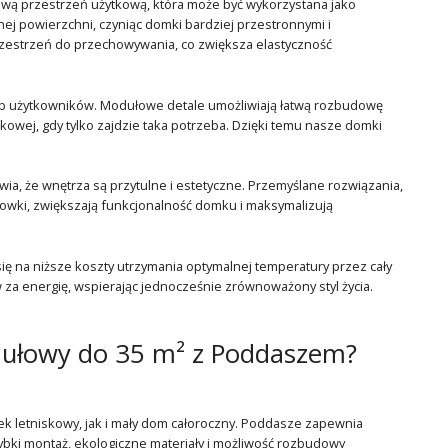
ą przestrzeń użytkową, która może być wykorzystana jako
ej powierzchni, czyniąc domki bardziej przestronnymi i
rzestrzeń do przechowywania, co zwiększa elastyczność
eb użytkowników. Modułowe detale umożliwiają łatwą rozbudowę
owej, gdy tylko zajdzie taka potrzeba. Dzięki temu nasze domki
.
ia, że wnętrza są przytulne i estetyczne. Przemyślane rozwiązania,
howki, zwiększają funkcjonalność domku i maksymalizują
ię na niższe koszty utrzymania optymalnej temperatury przez cały
 za energię, wspierając jednocześnie zrównoważony styl życia.
ułowy do 35 m² z Poddaszem?
letniskowy, jak i mały dom całoroczny. Poddasze zapewnia
ybki montaż, ekologiczne materiały i możliwość rozbudowy