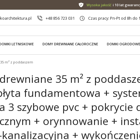
Wysoka jakość
i 10 lat gwaranc
oarchitektura.pl
+48 856 723 031
Czas pracy: Pn-Pt od 8h do 
DOMKI LETNISKOWE
DOMY DREWNIANE CAŁOROCZNE
DOMKI OGRODOW
35 m² z poddaszem
drewniane 35 m² z poddasze
 płyta fundamentowa + syst
ka 3 szybowe pvc + pokrycie 
cznym + orynnowanie + insta
kanalizacyjna + wykończeni