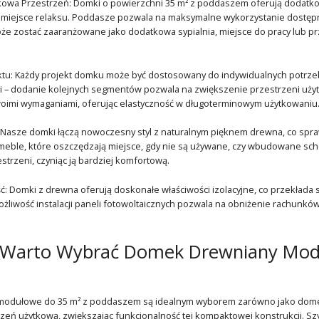
owa Przestrzeń: Domki o powierzchni 35 m² z poddaszem oferują dodatkow
ub miejsce relaksu. Poddasze pozwala na maksymalne wykorzystanie dostępn
że zostać zaaranżowane jako dodatkowa sypialnia, miejsce do pracy lub p
ektu: Każdy projekt domku może być dostosowany do indywidualnych potrz
 – dodanie kolejnych segmentów pozwala na zwiększenie przestrzeni użytk
woimi wymaganiami, oferując elastyczność w długoterminowym użytkowaniu
ć: Nasze domki łączą nowoczesny styl z naturalnym pięknem drewna, co spraw
 meble, które oszczędzają miejsce, gdy nie są używane, czy wbudowane sc
strzeni, czyniąc ją bardziej komfortową.
 Domki z drewna oferują doskonałe właściwości izolacyjne, co przekłada s
żliwość instalacji paneli fotowoltaicznych pozwala na obniżenie rachunków
 Warto Wybrać Domek Drewniany Mod
odułowe do 35 m² z poddaszem są idealnym wyborem zarówno jako domek 
eń użytkową, zwiększając funkcjonalność tej kompaktowej konstrukcji. Sz