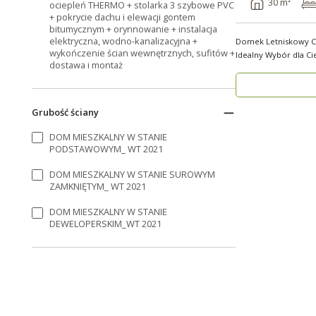
30 m²
ociepleń THERMO + stolarka 3 szybowe PVC
+ pokrycie dachu i elewacji gontem
bitumycznym + orynnowanie + instalacja
elektryczna, wodno-kanalizacyjna +
Domek Letniskowy C
wykończenie ścian wewnętrznych, sufitów +
Idealny Wybór dla Ci
dostawa i montaż
kompaktowe..
Grubość ściany
DOM MIESZKALNY W STANIE
PODSTAWOWYM_ WT 2021
DOM MIESZKALNY W STANIE SUROWYM
ZAMKNIĘTYM_ WT 2021
DOM MIESZKALNY W STANIE
DEWELOPERSKIM_WT 2021