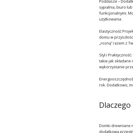
Poddasze – Dodatk
sypialnia, biuro l
funkcjonalnymi. Mo
użytkowania.
Elastyczność Proj
domu w przyszłości
„rosną” razem z T
Styl i Praktycznoś
takie jak składane
wykorzystanie prze
Energooszczędność:
rok. Dodatkowo, mo
Dlaczego
Domki drewniane m
dodatkową przestrz