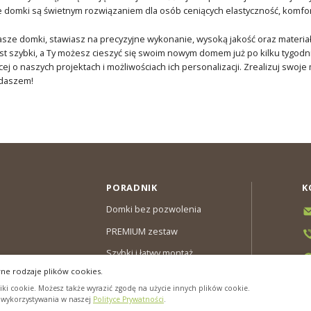
e domki są świetnym rozwiązaniem dla osób ceniących elastyczność, komfort
asze domki, stawiasz na precyzyjne wykonanie, wysoką jakość oraz mater
st szybki, a Ty możesz cieszyć się swoim nowym domem już po kilku tygod
cej o naszych projektach i możliwościach ich personalizacji. Zrealizuj sw
daszem!
PORADNIK
K
Domki bez pozwolenia
PREMIUM zestaw
Szybki i łatwy montaż
ne rodzaje plików cookies.
y & Gwarancja
ki cookie. Możesz także wyrazić zgodę na użycie innych plików cookie.
cookies”
h wykorzystywania w naszej
Polityce Prywatności
.