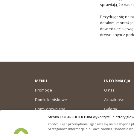
sprawiają, że nasz
Decydując się na n
detalom, montaż je
dowiedzieć się wię
drewnianym z pod
MENU
INFORMACJA
Promocje
O nas
Domki letniskowe
Aktualności
Domy drewniane
Galeria
całoroczne
Strona
EKO ARCHITEKTURA
wykorzystuje cztery głów
Warunki dostaw
Domki ogrodowe
Kontynuując przeglądanie, zgadzasz się na niezbędne pli
Polityka plików “
Szczegółowe informacje o plikach cookies i sposobie ic