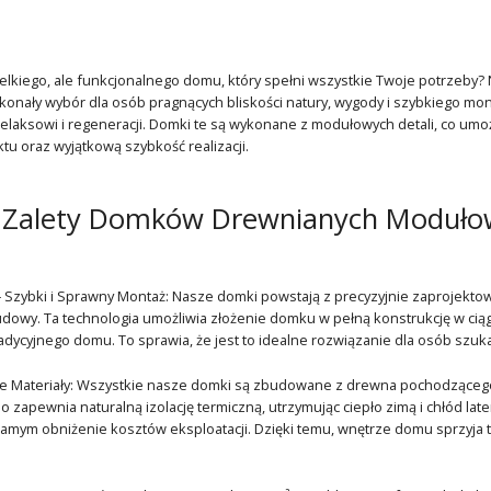
elkiego, ale funkcjonalnego domu, który spełni wszystkie Twoje potrzeby
nały wybór dla osób pragnących bliskości natury, wygody i szybkiego mon
 relaksowi i regeneracji. Domki te są wykonane z modułowych detali, co umoż
tu oraz wyjątkową szybkość realizacji.
 Zalety Domków Drewnianych Moduło
Szybki i Sprawny Montaż: Nasze domki powstają z precyzyjnie zaprojektow
dowy. Ta technologia umożliwia złożenie domku w pełną konstrukcję w ciągu
dycyjnego domu. To sprawia, że jest to idealne rozwiązanie dla osób szu
łe Materiały: Wszystkie nasze domki są zbudowane z drewna pochodzącego 
 zapewnia naturalną izolację termiczną, utrzymując ciepło zimą i chłód late
samym obniżenie kosztów eksploatacji. Dzięki temu, wnętrze domu sprzyja 