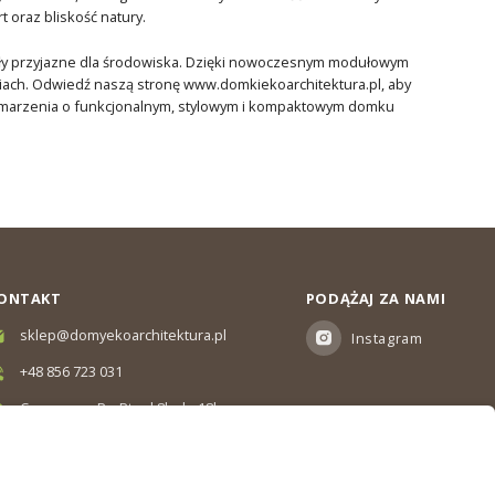
 oraz bliskość natury.
iały przyjazne dla środowiska. Dzięki nowoczesnym modułowym
niach. Odwiedź naszą stronę www.domkiekoarchitektura.pl, aby
oje marzenia o funkcjonalnym, stylowym i kompaktowym domku
ONTAKT
PODĄŻAJ ZA NAMI
sklep@domyekoarchitektura.pl
Instagram
+48 856 723 031
Czas pracy: Pn-Pt od 8h do 18h
Ul. Elewatorska 10, Białystok