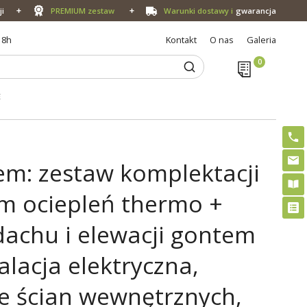
ji
PREMIUM zestaw
Warunki dostawy i
gwarancja
18h
Kontakt
O nas
Galeria
E
m: zestaw komplektacji
em ociepleń thermo +
dachu i elewacji gontem
lacja elektryczna,
e ścian wewnętrznych,