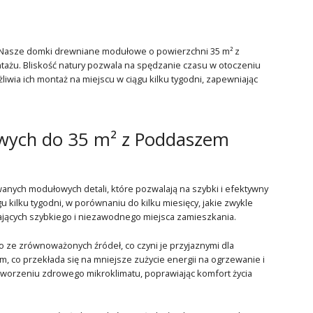
? Nasze domki drewniane modułowe o powierzchni 35 m² z
tażu. Bliskość natury pozwala na spędzanie czasu w otoczeniu
liwia ich montaż na miejscu w ciągu kilku tygodni, zapewniając
wych do 35 m² z Poddaszem
anych modułowych detali, które pozwalają na szybki i efektywny
 kilku tygodni, w porównaniu do kilku miesięcy, jakie zwykle
kających szybkiego i niezawodnego miejsca zamieszkania.
ze zrównoważonych źródeł, co czyni je przyjaznymi dla
m, co przekłada się na mniejsze zużycie energii na ogrzewanie i
tworzeniu zdrowego mikroklimatu, poprawiając komfort życia