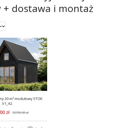
w + dostawa i montaż
ny 30 m² modułowy STOK
V1_A2
00 zł
92700.00 zł