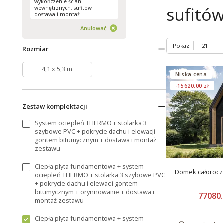
wykończenie ścian
sufitó
wewnętrznych, sufitów +
dostawa i montaż
Anulować
Pokaz
Rozmiar
4,1 x 5,3 m
Niska cena
-15620.00 zł
Zestaw komplektacji
System ociepleń THERMO + stolarka 3
szybowe PVC + pokrycie dachu i elewacji
gontem bitumycznym + dostawa i montaż
zestawu
Ciepła płyta fundamentowa + system
Domek całorocz
ociepleń THERMO + stolarka 3 szybowe PVC
+ pokrycie dachu i elewacji gontem
bitumycznym + orynnowanie + dostawa i
77080.
montaż zestawu
Ciepła płyta fundamentowa + system