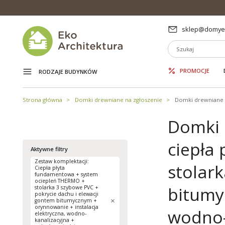
sklep@domyek
PROMOCJE
RODZAJE BUDYNKÓW
Strona główna
Domki drewniane na zgłoszenie
Domki drewniane 
Domki 
ciepła
Aktywne filtry
Zestaw komplektacji:
stolar
Ciepła płyta
fundamentowa + system
ociepleń THERMO +
bitumy
stolarka 3 szybowe PVC +
pokrycie dachu i elewacji
gontem bitumycznym +
orynnowanie + instalacja
wodno-
elektryczna, wodno-
kanalizacyjna +