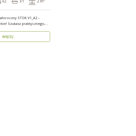
x2
x1
2 m²
ałoroczny STOK V1_A2 –
ebie! Szukasz praktycznego,
WIĘCEJ