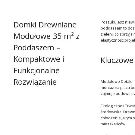
Domki Drewniane
Poszukujesz niewi
poddaszem to dosko
Modułowe 35 m² z
zieleni, co sprzyja
elastyczność projek
Poddaszem –
Kompaktowe i
Kluczowe
Funkcjonalne
Rozwiązanie
Modułowe Detale – 
montaż na placu bu
zajmuje budowa tra
Ekologiczne i Trwa
środowiska. Drewno
chłodzenie, a tym 
mieszkańców.