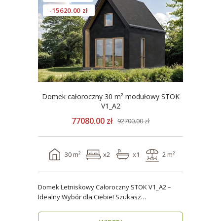
-15620.00 zł
Domek całoroczny 30 m² modułowy STOK
V1_A2
77080.00 zł
92700.00 zł
30 m²
x2
x1
2 m²
Domek Letniskowy Całoroczny STOK V1_A2 –
Idealny Wybór dla Ciebie! Szukasz
praktycznego, kompaktowe..