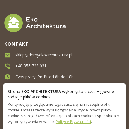
KONTAKT
sklep@domyekoarchitektura.pl
+48 856 723 031
Czas pracy: Pn-Pt od 8h do 18h
Ul. Elewatorska 10, Białystok
Strona
EKO ARCHITEKTURA
wykorzystuje cztery główne
rodzaje plików cookies.
Kontynuując przeglądanie, zgadzasz się na niezbędne pliki
MENU
cookie. Możesz także wyrazić zgodę na użycie innych plików
cookie. Szczegółowe informacje o plikach cookies i sposobie ich
INFORMACJA
wykorzystywania w naszej
Polityce Prywatności
.