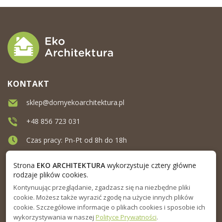
KONTAKT
sklep@domyekoarchitektura.pl
+48 856 723 031
Czas pracy: Pn-Pt od 8h do 18h
Ul. Elewatorska 10, Białystok
Strona
EKO ARCHITEKTURA
wykorzystuje cztery główne
rodzaje plików cookies.
Kontynuując przeglądanie, zgadzasz się na niezbędne pliki
MENU
cookie. Możesz także wyrazić zgodę na użycie innych plików
cookie. Szczegółowe informacje o plikach cookies i sposobie ich
INFORMACJA
wykorzystywania w naszej
Polityce Prywatności
.