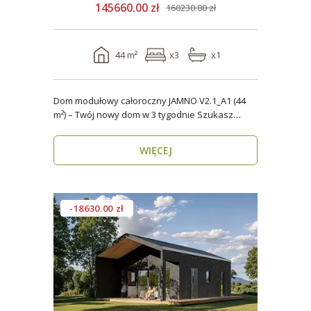
145660.00 zł
160230.00 zł
44 m²
x3
x1
Dom modułowy całoroczny JAMNO V2.1_A1 (44
m²) – Twój nowy dom w 3 tygodnie Szukasz
domu, który..
WIĘCEJ
-18630.00 zł