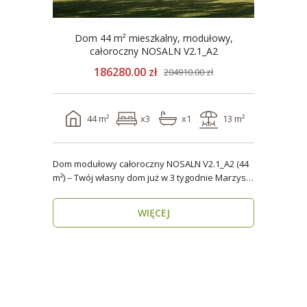
Dom 44 m² mieszkalny, modułowy,
całoroczny NOSALN V2.1_A2
186280.00 zł
204910.00 zł
44 m²
x3
x1
13 m²
Dom modułowy całoroczny NOSALN V2.1_A2 (44
m²) – Twój własny dom już w 3 tygodnie Marzysz
o do..
WIĘCEJ