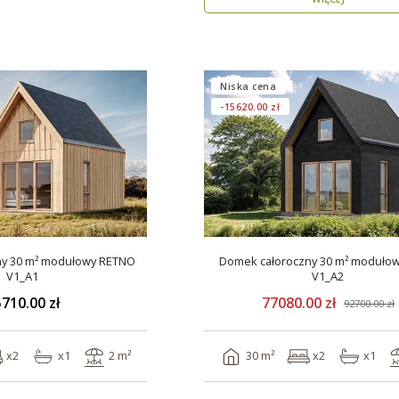
Niska cena
-15620.00 zł
ny 30 m² modułowy RETNO
Domek całoroczny 30 m² moduło
V1_A1
V1_A2
710.00 zł
77080.00 zł
92700.00 zł
x2
x1
2 m²
30 m²
x2
x1