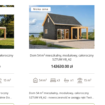
Niska cena
ałoroczny
Dom 54 m² mieszkalny, modułowy, całoroczny
SZTUM V8_A2
143630.00 zł
ł
15 m²
54 m²
x3
x1
15 m²
roczny
Dom 54 m² mieszkalny, modułowy, całoroczny
 Domy
SZTUM V8_A2 - nowoczesność w zasięgu ręki Twój
nowy..