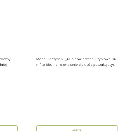
roczny
Model Baczyna V6_A1 o powierzchni użytkowej 16
dniej
m² to idealne rozwiązanie dla osób poszukujących
nowo..
WIĘCEJ