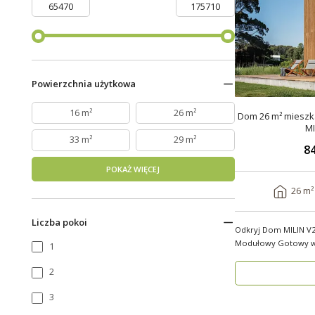
Powierzchnia użytkowa
16 m²
26 m²
Dom 26 m² mieszka
MI
33 m²
29 m²
84
POKAŻ WIĘCEJ
26 m²
Liczba pokoi
Odkryj Dom MILIN V
Modułowy Gotowy w 3 Tyg
1
własnym miejs..
2
3