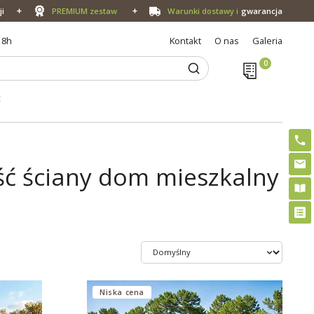
ji
PREMIUM zestaw
Warunki dostawy i
gwarancja
18h
Kontakt
O nas
Galeria
E
ść ściany dom mieszkalny
Niska cena