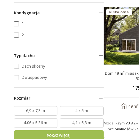
Niska cena
Kondygnacja
1
2
Typ dachu
Dach skośny
Dom 49 m² mieszka
Dwuspadowy
R
17
Rozmiar
49 m²
6,9 x 7,3 m
4 x 5 m
4.06 x 5.36 m
4,1 x 5,3 m
Model Rzym V3_A2 –
Funkcjonalność w R
Model Rzym V3_A2..
POKAŻ WIĘCEJ