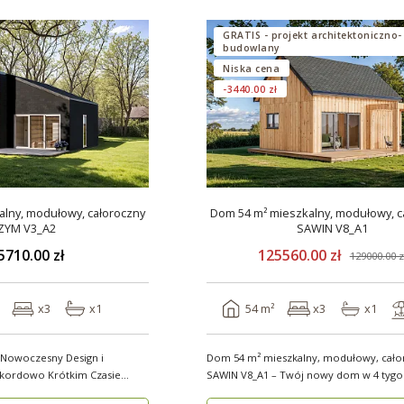
GRATIS - projekt architektoniczno-
budowlany
Niska cena
-3440.00 zł
lny, modułowy, całoroczny
Dom 54 m² mieszkalny, modułowy, c
ZYM V3_A2
SAWIN V8_A1
5710.00 zł
125560.00 zł
129000.00 z
x3
x1
54 m²
x3
x1
 Nowoczesny Design i
Dom 54 m² mieszkalny, modułowy, cało
ekordowo Krótkim Czasie
SAWIN V8_A1 – Twój nowy dom w 4 tygodnie
budow..