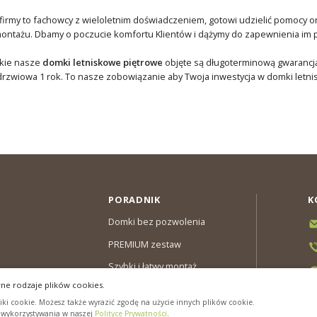
firmy to fachowcy z wieloletnim doświadczeniem, gotowi udzielić pomocy 
ontażu. Dbamy o poczucie komfortu Klientów i dążymy do zapewnienia im pe
kie nasze
domki letniskowe piętrowe
objęte są długoterminową gwarancją. 
 drzwiowa 1 rok. To nasze zobowiązanie aby Twoja inwestycja w domki letni
PORADNIK
K
Domki bez pozwolenia
PREMIUM zestaw
Szybki i łatwy montaż
ne rodzaje plików cookies.
y & Gwarancja
ki cookie. Możesz także wyrazić zgodę na użycie innych plików cookie.
cookies”
h wykorzystywania w naszej
Polityce Prywatności
.