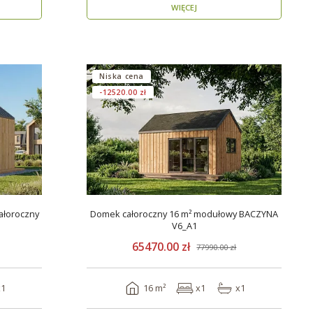
WIĘCEJ
Niska cena
-12520.00 zł
ałoroczny
Domek całoroczny 16 m² modułowy BACZYNA
V6_A1
65470.00 zł
77990.00 zł
x1
16 m²
x1
x1