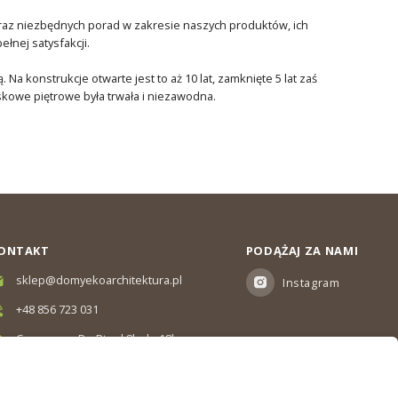
oraz niezbędnych porad w zakresie naszych produktów, ich
łnej satysfakcji.
Na konstrukcje otwarte jest to aż 10 lat, zamknięte 5 lat zaś
skowe piętrowe była trwała i niezawodna.
ONTAKT
PODĄŻAJ ZA NAMI
sklep@domyekoarchitektura.pl
Instagram
+48 856 723 031
Czas pracy: Pn-Pt od 8h do 18h
Ul. Elewatorska 10, Białystok