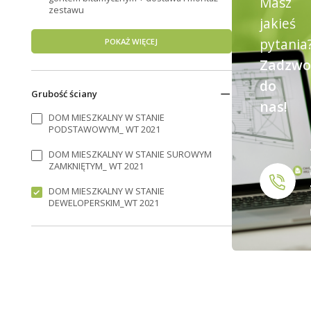
Masz
zestawu
jakieś
pytania
POKAŻ WIĘCEJ
Zadzwo
do
Grubość ściany
nas!
DOM MIESZKALNY W STANIE
PODSTAWOWYM_ WT 2021
DOM MIESZKALNY W STANIE SUROWYM
ZAMKNIĘTYM_ WT 2021
DOM MIESZKALNY W STANIE
DEWELOPERSKIM_WT 2021