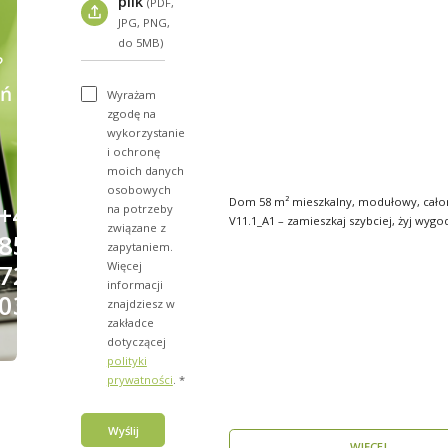
plik
(PDF,
JPG, PNG,
do 5MB)
?
ń
Wyrażam
zgodę na
wykorzystanie
i ochronę
moich danych
osobowych
Dom 58 m² mieszkalny, modułowy, cało
+48
na potrzeby
V11.1_A1 – zamieszkaj szybciej, żyj wygo
związane z
856
Stworzon..
zapytaniem.
Więcej
723
informacji
031
znajdziesz w
zakładce
dotyczącej
polityki
prywatności
. *
Wyślij
WIĘCEJ