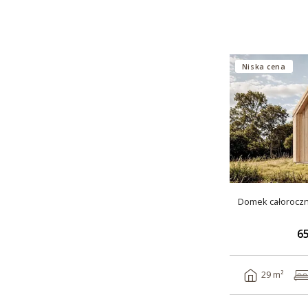
Niska cena
Domek całorocz
65
29 m²