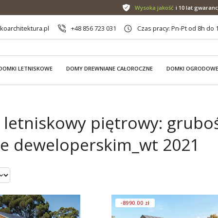
Wysoka jakość
i 10 lat gwaranc
oarchitektura.pl
+48 856 723 031
Czas pracy: Pn-Pt od 8h do 
DOMKI LETNISKOWE
DOMY DREWNIANE CAŁOROCZNE
DOMKI OGRODOW
letniskowy piętrowy: grubo
ie deweloperskim_wt 2021
-8990.00 zł