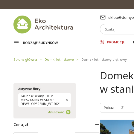
sklep@domyek
PROMOCJE
RODZAJE BUDYNKÓW
Strona główna
Domki letniskowe
Domek letniskowy piętrowy
Domek 
w stan
Aktywne filtry
Grubość ściany: DOM
MIESZKALNY W STANIE
DEWELOPERSKIM_WT 2021
Pokaz
Anulować
Cena, zł