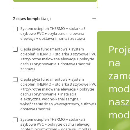
Zestaw komplektacji
System ociepleń THERMO + stolarka 3
szybowe PVC + trzykrotne malowana
elewacja + dostawa i montaż zestawu
Proj
Ciepła płyta fundamentowa + system
ociepleń THERMO + stolarka 3 szybowe PVC
na
+ trzykrotne malowana elewacja + pokrycie
dachu i orynnowanie + dostawa i montaż
zestawu
zamó
Ciepła płyta fundamentowa + system
ociepleń THERMO + stolarka 3 szybowe PVC
mody
+ trzykrotne malowana elewacja + pokrycie
dachu i orynnowanie + instalacja
nasz
elektryczna, wodno-kanalizacyjna +
wykończenie ścian wewnętrznych, sufitów +
dostawa i montaż
mod
System ociepleń THERMO + stolarka 3
szybowe PVC + pokrycie dachu i elewacji
gontem bitumycznym + dostawa i montaż