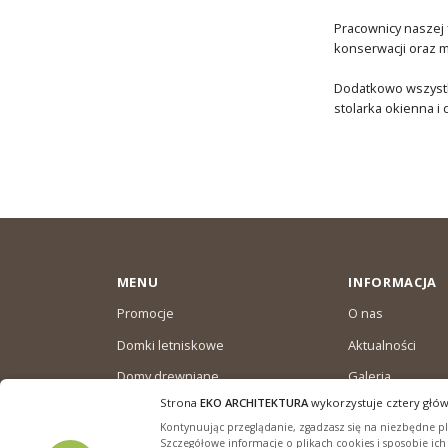
Pracownicy naszej 
konserwacji oraz m
Dodatkowo wszyst
stolarka okienna i
MENU
INFORMACJA
Promocje
O nas
Domki letniskowe
Aktualności
Domy drewniane
Galeria
całoroczne
Strona
EKO ARCHITEKTURA
wykorzystuje cztery głów
Warunki dostaw
Domki ogrodowe
Kontynuując przeglądanie, zgadzasz się na niezbędne pli
Polityka plików “
Szczegółowe informacje o plikach cookies i sposobie ic