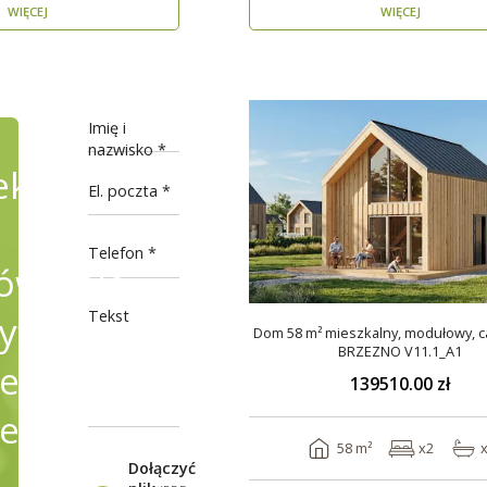
WIĘCEJ
WIĘCEJ
Imię i
nazwisko
ekty
El. poczta
Telefon
wienie,
Tekst
fikując
Dom 58 m² mieszkalny, modułowy, c
BRZEZNO V11.1_A1
e
139510.00 zł
ele
58 m²
x2
Dołączyć