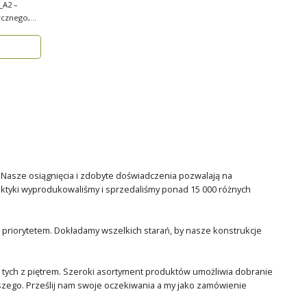
_A2 –
ycznego,
. Nasze osiągnięcia i zdobyte doświadczenia pozwalają na
raktyki wyprodukowaliśmy i sprzedaliśmy ponad 15 000 różnych
 priorytetem. Dokładamy wszelkich starań, by nasze konstrukcje
tych z piętrem. Szeroki asortyment produktów umożliwia dobranie
tszego. Prześlij nam swoje oczekiwania a my jako zamówienie