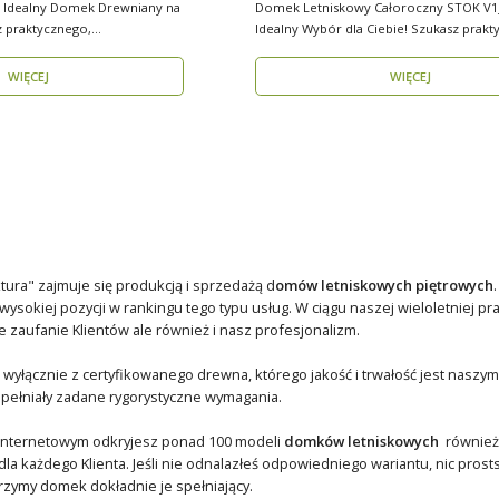
 Idealny Domek Drewniany na
Domek Letniskowy Całoroczny STOK V1
Idealny Wybór dla Ciebie! Szukasz prakt
kompaktowe..
WIĘCEJ
WIĘCEJ
tura" zajmuje się produkcją i sprzedażą d
omów letniskowych piętrowych
wysokiej pozycji w rankingu tego typu usług. W ciągu naszej wieloletniej p
e zaufanie Klientów ale również i nasz profesjonalizm.
wyłącznie z certyfikowanego drewna, którego jakość i trwałość jest naszym
 spełniały zadane rygorystyczne wymagania.
internetowym odkryjesz ponad 100 modeli
domków letniskowych
również 
la każdego Klienta. Jeśli nie odnalazłeś odpowiedniego wariantu, nic pros
rzymy domek dokładnie je spełniający.