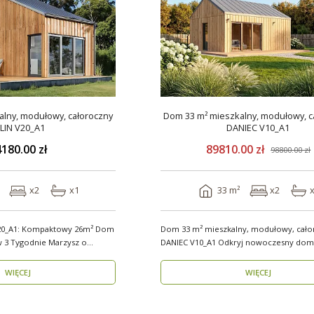
lny, modułowy, całoroczny
Dom 33 m² mieszkalny, modułowy, c
LIN V20_A1
DANIEC V10_A1
180.00 zł
89810.00 zł
98800.00 zł
x2
x1
33 m²
x2
20_A1: Kompaktowy 26m² Dom
Dom 33 m² mieszkalny, modułowy, cało
odnie Marzysz o
DANIEC V10_A1 Odkryj nowoczesny dom
modułowy, który..
WIĘCEJ
WIĘCEJ