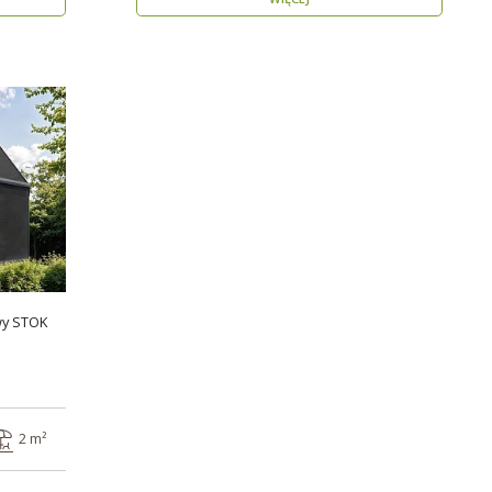
wy STOK
2 m²