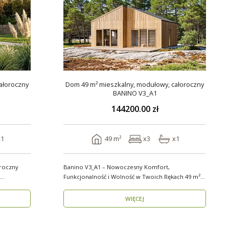
ałoroczny
Dom 49 m² mieszkalny, modułowy, całoroczny
BANINO V3_A1
144200.00 zł
x1
49 m²
x3
x1
roczny
Banino V3_A1 – Nowoczesny Komfort,
Funkcjonalność i Wolność w Twoich Rękach 49 m²
wygody i estety..
WIĘCEJ