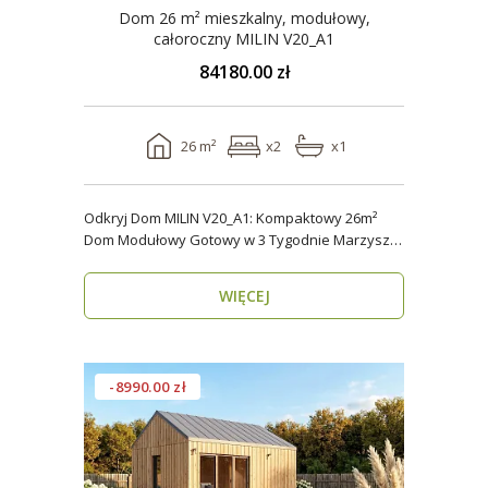
Dom 26 m² mieszkalny, modułowy,
całoroczny MILIN V20_A1
84180.00 zł
26 m²
x2
x1
Odkryj Dom MILIN V20_A1: Kompaktowy 26m²
Dom Modułowy Gotowy w 3 Tygodnie Marzysz o
własnym miejs..
WIĘCEJ
-8990.00 zł