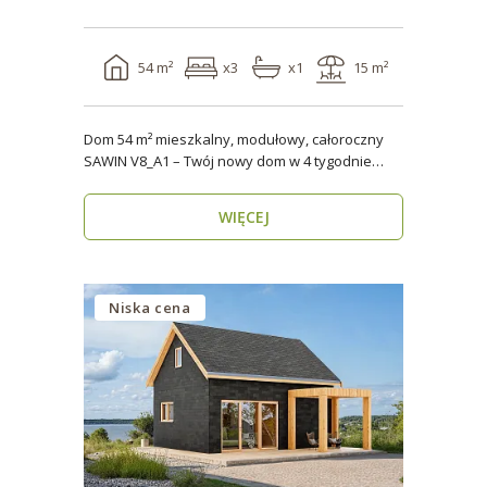
54 m²
x3
x1
15 m²
Dom 54 m² mieszkalny, modułowy, całoroczny
SAWIN V8_A1 – Twój nowy dom w 4 tygodnie
Domy budow..
WIĘCEJ
Niska cena