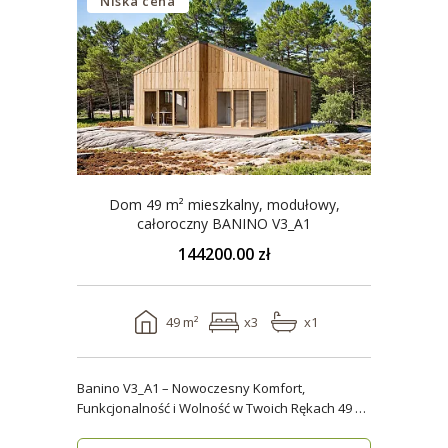
Niska cena
Dom 49 m² mieszkalny, modułowy,
całoroczny BANINO V3_A1
144200.00 zł
49 m²
x3
x1
Banino V3_A1 – Nowoczesny Komfort,
Funkcjonalność i Wolność w Twoich Rękach 49 m²
wygody i estety..