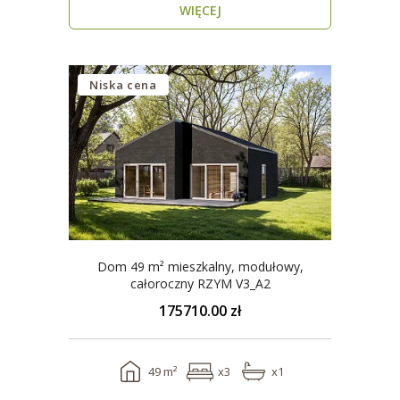
WIĘCEJ
Niska cena
Dom 49 m² mieszkalny, modułowy,
całoroczny RZYM V3_A2
175710.00 zł
49 m²
x3
x1