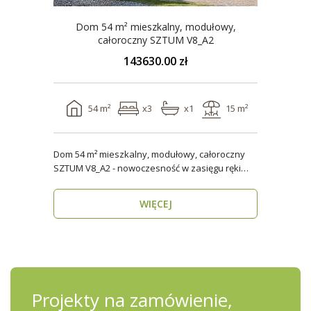
Dom 54 m² mieszkalny, modułowy,
całoroczny SZTUM V8_A2
143630.00 zł
54 m²
x3
x1
15 m²
Dom 54 m² mieszkalny, modułowy, całoroczny
SZTUM V8_A2 - nowoczesność w zasięgu ręki
Twój nowy..
WIĘCEJ
Projekty na zamówienie,