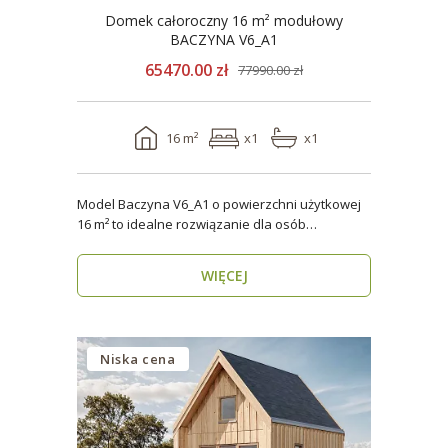
Domek całoroczny 16 m² modułowy
BACZYNA V6_A1
65470.00 zł
77990.00 zł
16 m²
x1
x1
Model Baczyna V6_A1 o powierzchni użytkowej
16 m² to idealne rozwiązanie dla osób
poszukujących nowo..
WIĘCEJ
Niska cena