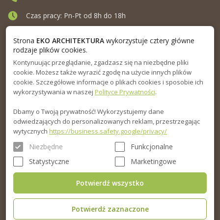
Czas pracy: Pn-Pt od 8h do 18h
Ul. Elewatorska 10, Białystok
Strona
EKO ARCHITEKTURA
wykorzystuje cztery główne
rodzaje plików cookies.
Kontynuując przeglądanie, zgadzasz się na niezbędne pliki
MENU
cookie. Możesz także wyrazić zgodę na użycie innych plików
cookie. Szczegółowe informacje o plikach cookies i sposobie ich
INFORMACJA
wykorzystywania w naszej
Polityce Prywatności
.
Dbamy o Twoją prywatność! Wykorzystujemy dane
PORADNIK
odwiedzających do personalizowanych reklam, przestrzegając
wytycznych
https://business.safety.google/privacy/
Niezbędne
Funkcjonalne
Statystyczne
Marketingowe
Potwierdź wszystko
Potwierdź zaznaczone