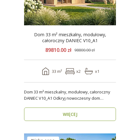
Dom 33 m² mieszkalny, modułowy,
całoroczny DANIEC V10_A1
89810.00 zł
98800.00 zł
33 m²
x2
x1
Dom 33 m² mieszkalny, modułowy, całoroczny
DANIEC V10_A1 Odkryj nowoczesny dom
modułowy, który..
WIĘCEJ