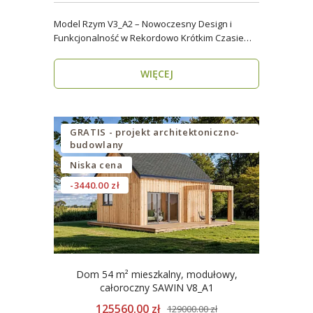
Model Rzym V3_A2 – Nowoczesny Design i
Funkcjonalność w Rekordowo Krótkim Czasie
Model Rzym V3_A2..
WIĘCEJ
GRATIS - projekt architektoniczno-
budowlany
Niska cena
-3440.00 zł
Dom 54 m² mieszkalny, modułowy,
całoroczny SAWIN V8_A1
125560.00 zł
129000.00 zł