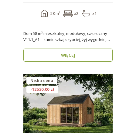
58 m²
x2
x1
Dom 58 m² mieszkalny, modułowy, całoroczny
V11.1_A1 – zamieszkaj szybciej, żyj wygodniej
Stworzon..
WIĘCEJ
Niska cena
-12520.00 zł