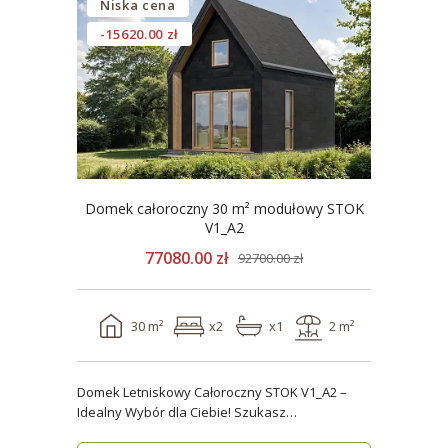
Niska cena
-15620.00 zł
Domek całoroczny 30 m² modułowy STOK
V1_A2
77080.00 zł
92700.00 zł
30 m²
x2
x1
2 m²
Domek Letniskowy Całoroczny STOK V1_A2 –
Idealny Wybór dla Ciebie! Szukasz
praktycznego, kompaktowe..