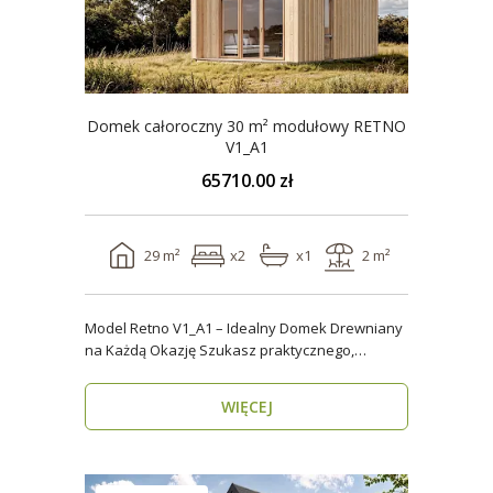
Domek całoroczny 30 m² modułowy RETNO
V1_A1
65710.00 zł
29 m²
x2
x1
2 m²
Model Retno V1_A1 – Idealny Domek Drewniany
na Każdą Okazję Szukasz praktycznego,
ekologicznego d..
WIĘCEJ