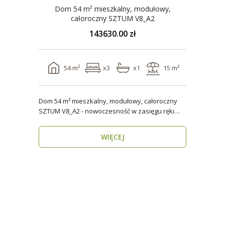
Dom 54 m² mieszkalny, modułowy,
całoroczny SZTUM V8_A2
143630.00 zł
54 m²
x3
x1
15 m²
Dom 54 m² mieszkalny, modułowy, całoroczny
SZTUM V8_A2 - nowoczesność w zasięgu ręki
Twój nowy..
WIĘCEJ