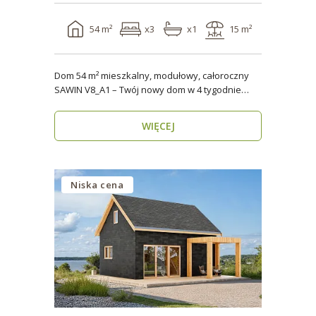
54 m²
x3
x1
15 m²
Dom 54 m² mieszkalny, modułowy, całoroczny
SAWIN V8_A1 – Twój nowy dom w 4 tygodnie
Domy budow..
WIĘCEJ
Niska cena