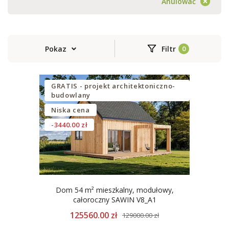
Anulować
Pokaz
Filtr
GRATIS - projekt architektoniczno-
budowlany
Niska cena
-3440.00 zł
Dom 54 m² mieszkalny, modułowy,
całoroczny SAWIN V8_A1
125560.00 zł
129000.00 zł