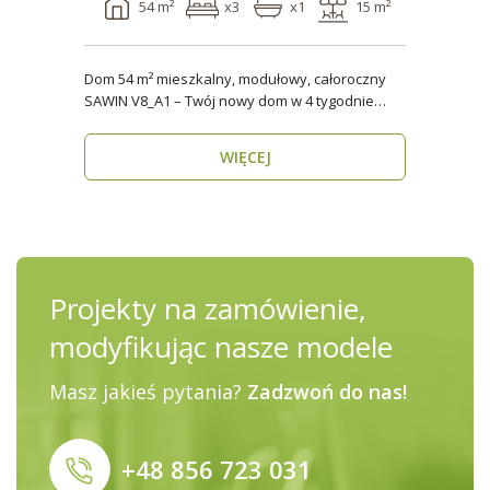
54 m²
x3
x1
15 m²
Dom 54 m² mieszkalny, modułowy, całoroczny
SAWIN V8_A1 – Twój nowy dom w 4 tygodnie
Domy budow..
WIĘCEJ
Projekty na zamówienie,
modyfikując nasze modele
Masz jakieś pytania?
Zadzwoń do nas!
+48 856 723 031