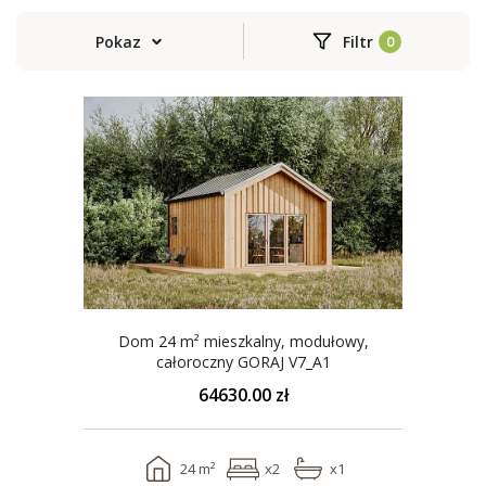
Pokaz
Filtr
Dom 24 m² mieszkalny, modułowy,
całoroczny GORAJ V7_A1
64630.00 zł
24 m²
x2
x1