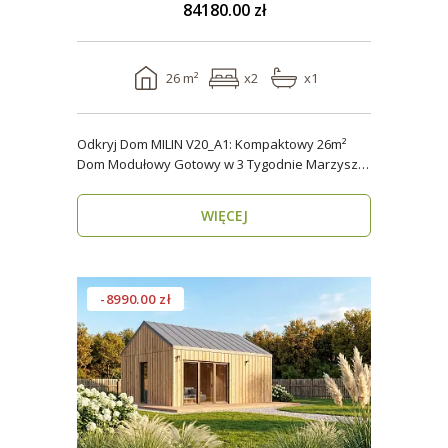
84180.00 zł
26 m²
x2
x1
Odkryj Dom MILIN V20_A1: Kompaktowy 26m²
Dom Modułowy Gotowy w 3 Tygodnie Marzysz o
własnym miejs..
WIĘCEJ
-8990.00 zł