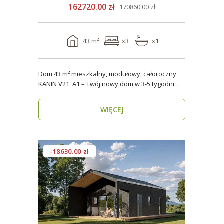
162720.00 zł
170860.00 zł
43 m²
x3
x1
Dom 43 m² mieszkalny, modułowy, całoroczny
KANIN V21_A1 – Twój nowy dom w 3-5 tygodni
Domy mod..
WIĘCEJ
-18630.00 zł