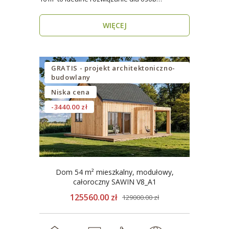
poszukujących nowo..
WIĘCEJ
GRATIS - projekt architektoniczno-
budowlany
Niska cena
-3440.00 zł
Dom 54 m² mieszkalny, modułowy,
całoroczny SAWIN V8_A1
125560.00 zł
129000.00 zł