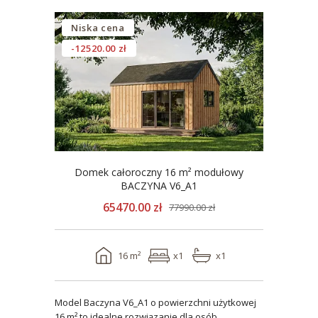
Niska cena
-12520.00 zł
Domek całoroczny 16 m² modułowy
BACZYNA V6_A1
65470.00 zł
77990.00 zł
16 m²
x1
x1
Model Baczyna V6_A1 o powierzchni użytkowej
16 m² to idealne rozwiązanie dla osób