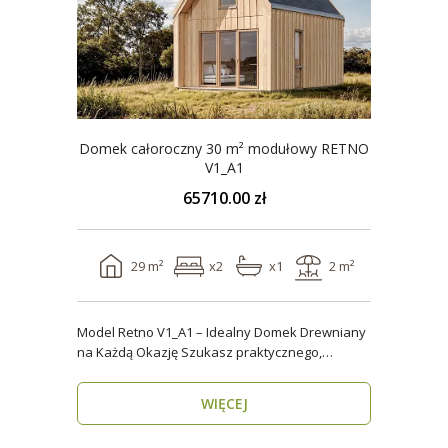
Domek całoroczny 30 m² modułowy RETNO
V1_A1
65710.00 zł
29 m²
x2
x1
2 m²
Model Retno V1_A1 – Idealny Domek Drewniany
na Każdą Okazję Szukasz praktycznego,
ekologicznego d..
WIĘCEJ