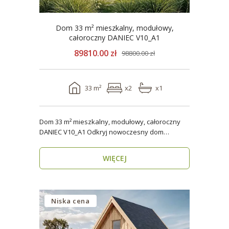
Dom 33 m² mieszkalny, modułowy,
całoroczny DANIEC V10_A1
89810.00 zł
98800.00 zł
33 m²
x2
x1
Dom 33 m² mieszkalny, modułowy, całoroczny
DANIEC V10_A1 Odkryj nowoczesny dom
modułowy, który..
WIĘCEJ
Niska cena