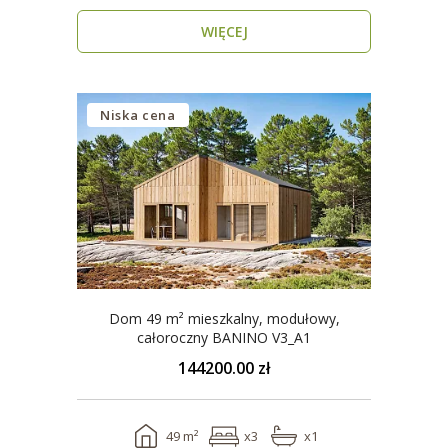
energooszczędn..
WIĘCEJ
Niska cena
Dom 49 m² mieszkalny, modułowy,
całoroczny BANINO V3_A1
144200.00 zł
49 m²
x3
x1