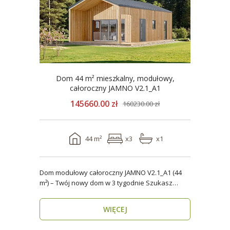
Dom 44 m² mieszkalny, modułowy,
całoroczny JAMNO V2.1_A1
145660.00 zł
160230.00 zł
44 m²
x3
x1
Dom modułowy całoroczny JAMNO V2.1_A1 (44
m²) – Twój nowy dom w 3 tygodnie Szukasz
domu, który..
WIĘCEJ