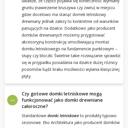
uwadze, że często pojawia się konieczność wymiany
gruntu (nawiezienie kruszywa czy żwiru) w miejscu
gdzie docelowo ma stanąć domek letniskowy
drewniany jednak zależy to konkretnie od warunków
panujących na działce. Dodatkowo jako producent
domków drewnianych możemy przygotować
akcesoryjną konstrukcję umożliwiającą montaż
domku letniskowego na fundamencie punktowym –
słupy czy bloczki. Świetnie takie rozwiązanie sprawdzi
się w przypadku posiadania na działce dużej różnicy
poziomów bądź braku możliwości wylania klasycznej
płyty.
Czy gotowe domki letniskowe mogą
funkcjonować jako domki drewniane
całoroczne?
Standardowe
domki letniskowe
to produkty typowo
sezonowe. Eko Architektura jako producent domków