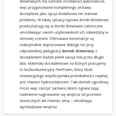
drewnianych ma szerokie możliwości wykonawcze,
więc przygotowanie kompletnego zestawu
docieplenia jako opcja dodatkowa nie stanowi
problemu. W takiej sytuacji typowe domki letniskowe
przekształcają się w domki drewniane całoroczne
umożliwiając swoim użytkownikom ich odwiedziny w
zimowej scenerii. Oferowane konstrukcje są
maksymalnie dopracowane dlatego też przy
odpowiedniej pielęgnacji
domek drewniany
z
dociepleniem będzie pełnił swoja rolę przez długie
lata. Materiały dociepleniowe na których pracujemy
to bezkonkurencyjny FinnFoam, który obok
rewelacyjnego współczynnika przenikalności cieplnej
jest również hydroizolatorem. Taki domek ogrodowy
może więc cieszyć zarówno latem ograniczając
nadmierne nagrzewanie się wnętrza od promieni
słonecznych ale również zimą – utrudniając
wychładzanie wnętrza.