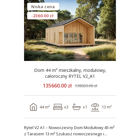
Niska cena
-2360.00 zł
Dom 44 m² mieszkalny, modułowy,
całoroczny RYTEL V2_A1
135660.00 zł
138020.00 zł
44 m²
x3
x1
13 m²
Rytel V2 A1 – Nowoczesny Dom Modułowy 45 m²
z Tarasem 13 m² Szukasz nowoczesnego i