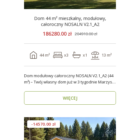
Dom 44 m² mieszkalny, modułowy,
całoroczny NOSALN V2.1_A2
186280.00 zł
204910.00 zł
44 m²
x3
x1
13 m²
Dom modułowy całoroczny NOSALN V2.1_A2 (44
m²) – Twój własny dom już w 3 tygodnie Marzysz
o do..
WIĘCEJ
-14570.00 zł