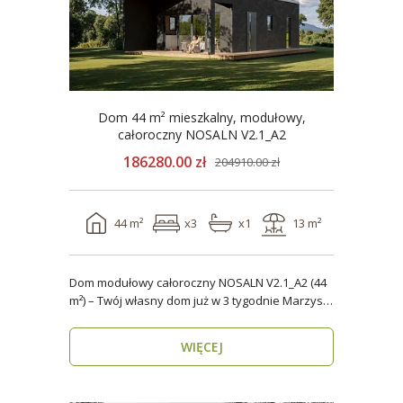
Dom 44 m² mieszkalny, modułowy,
całoroczny NOSALN V2.1_A2
186280.00 zł
204910.00 zł
44 m²
x3
x1
13 m²
Dom modułowy całoroczny NOSALN V2.1_A2 (44
m²) – Twój własny dom już w 3 tygodnie Marzysz
o do..
WIĘCEJ