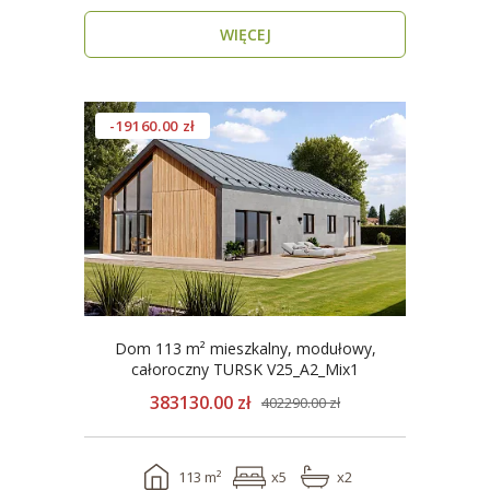
zamieszkania przez cały rok ..
WIĘCEJ
-19160.00 zł
Dom 113 m² mieszkalny, modułowy,
całoroczny TURSK V25_A2_Mix1
383130.00 zł
402290.00 zł
113 m²
x5
x2