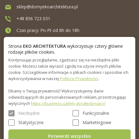
sklep@domyekoarchitektura.pl
+48 856 723 031
Czas pracy: Pn-Pt od 8h do 18h
Ul. Elewatorska 10, Białystok
Strona
EKO ARCHITEKTURA
wykorzystuje cztery główne
rodzaje plików cookies.
Kontynuując przeglądanie, zgadzasz się na niezbędne pliki
MENU
cookie. Możesz także wyrazić zgodę na użycie innych plików
cookie. Szczegółowe informacje o plikach cookies i sposobie ich
INFORMACJA
wykorzystywania w naszej
Polityce Prywatności
.
Dbamy o Twoją prywatność! Wykorzystujemy dane
PORADNIK
odwiedzających do personalizowanych reklam, przestrzegając
wytycznych
https://business.safety.google/privacy/
Niezbędne
Funkcjonalne
Statystyczne
Marketingowe
Potwierdź wszystko