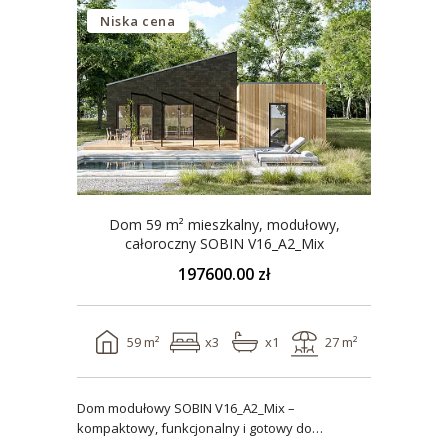
Niska cena
Dom 59 m² mieszkalny, modułowy,
całoroczny SOBIN V16_A2_Mix
197600.00 zł
59 m²
x3
x1
27 m²
Dom modułowy SOBIN V16_A2_Mix –
kompaktowy, funkcjonalny i gotowy do