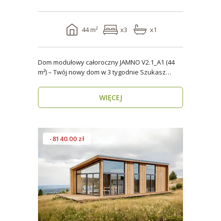
44 m²
x3
x1
Dom modułowy całoroczny JAMNO V2.1_A1 (44
m²) – Twój nowy dom w 3 tygodnie Szukasz
domu, który..
WIĘCEJ
-8140.00 zł