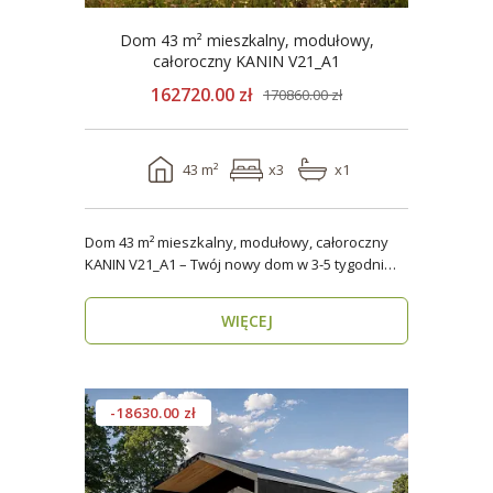
Dom 43 m² mieszkalny, modułowy,
całoroczny KANIN V21_A1
162720.00 zł
170860.00 zł
43 m²
x3
x1
Dom 43 m² mieszkalny, modułowy, całoroczny
KANIN V21_A1 – Twój nowy dom w 3-5 tygodni
Domy mod..
WIĘCEJ
-18630.00 zł