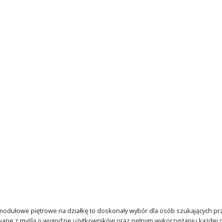
odułowe piętrowe na działkę to doskonały wybór dla osób szukających prz
ane z myślą o wygodzie użytkowników oraz pełnym wykorzystaniu każdej d