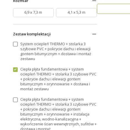
Rozmiar
kompaktowe..
6,9 x 7,3 m
4,1 x 5,3 m
Zestaw komplektacji
System ociepleń THERMO + stolarka 3
szybowe PVC + pokrycie dachu i elewacji
gontem bitumycznym + dostawa i montaż
zestawu
Ciepła płyta fundamentowa + system
ociepleń THERMO + stolarka 3 szybowe PVC
+ pokrycie dachu i elewacji gontem
bitumycznym + orynnowanie + dostawa i
montaż zestawu
Ciepła płyta fundamentowa + system
ociepleń THERMO + stolarka 3 szybowe PVC
+ pokrycie dachu i elewacji gontem
bitumycznym + orynnowanie + instalacja
elektryczna, wodno-kanalizacyjna +
wykończenie ścian wewnętrznych, sufitów +
dostawa i montaż