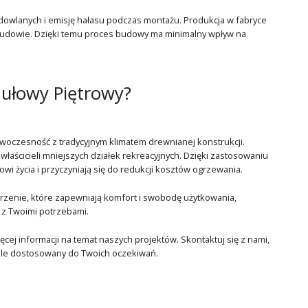
owlanych i emisję hałasu podczas montażu. Produkcja w fabryce
 budowie. Dzięki temu proces budowy ma minimalny wpływ na
ułowy Piętrowy?
woczesność z tradycyjnym klimatem drewnianej konstrukcji.
 właścicieli mniejszych działek rekreacyjnych. Dzięki zastosowaniu
i życia i przyczyniają się do redukcji kosztów ogrzewania.
trzenie, które zapewniają komfort i swobodę użytkowania,
 z Twoimi potrzebami.
ej informacji na temat naszych projektów. Skontaktuj się z nami,
ale dostosowany do Twoich oczekiwań.