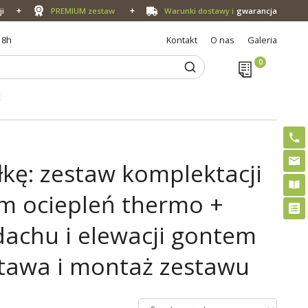
ji
PREMIUM zestaw
Warunki dostawy i
gwarancja
18h
Kontakt
O nas
Galeria
E
kę: zestaw komplektacji
em ociepleń thermo +
dachu i elewacji gontem
tawa i montaż zestawu