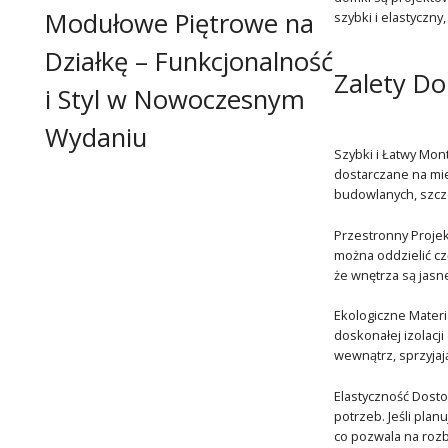
Modułowe Piętrowe na
szybki i elastyczny
Działkę – Funkcjonalność
Zalety D
i Styl w Nowoczesnym
Wydaniu
Szybki i Łatwy Mon
dostarczane na mie
budowlanych, szcze
Przestronny Projek
można oddzielić cz
że wnętrza są jasn
Ekologiczne Materi
doskonałej izolacj
wewnątrz, sprzyja
Elastyczność Dost
potrzeb. Jeśli plan
co pozwala na roz