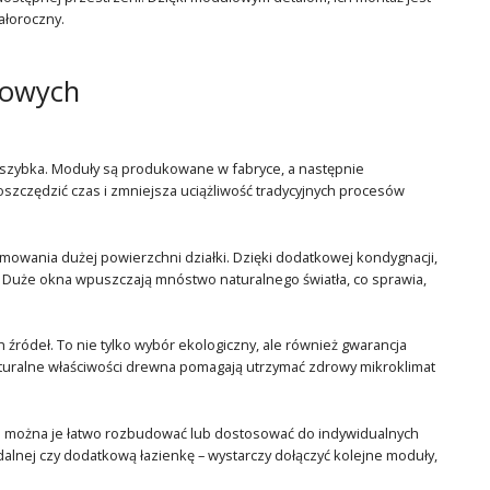
ałoroczny.
rowych
o szybka. Moduły są produkowane w fabryce, a następnie
oszczędzić czas i zmniejsza uciążliwość tradycyjnych procesów
mowania dużej powierzchni działki. Dzięki dodatkowej kondygnacji,
. Duże okna wpuszczają mnóstwo naturalnego światła, co sprawia,
ródeł. To nie tylko wybór ekologiczny, ale również gwarancja
Naturalne właściwości drewna pomagają utrzymać zdrowy mikroklimat
 można je łatwo rozbudować lub dostosować do indywidualnych
zdalnej czy dodatkową łazienkę – wystarczy dołączyć kolejne moduły,