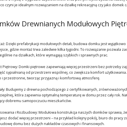
, co czyni je idealnym rozwiązaniem na działkę rekreacyjną czy jako domek c
omków Drewnianych Modułowych Pięt
taż: Dzięki prefabrykacji modułowych detali, budowa domku jest wyjątkow
jsce, gdzie montaż trwa zaledwie kilka tygodni. To rozwiązanie pozwala za
gólnie na działkach, które wymagają szybkich i sprawnych prac.
t Piętrowy: Domki piętrowe zapewniają więcej przestrzeni bez potrzeby zaj
ęść sypialnianą od przestrzeni wspólnej, co zwiększa komfort użytkowania
e i przestronne, tworząc przyjazną i komfortową atmosferę.
ały: Budujemy z drewna pochodzącego z certyfikowanych, zrównoważonych ź
i cieplnej, która zapewnia optymalną temperaturę w domu przez cały rok. 
jący dobremu samopoczuciu mieszkańców.
osowania i Rozbudowy: Modułowa konstrukcja naszych domków sprawia, że
ujesz dodać więcej przestrzeni – na przykład kolejny pokój, biuro do pracy 
budowę domu bez dużych nakładów czasowych i finansowych.