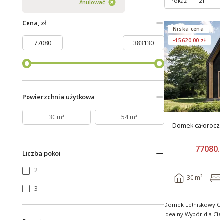
Pokaz
Anulować
Cena, zł
Niska cena
-15620.00 zł
Powierzchnia użytkowa
30 m²
54 m²
Domek całorocz
77080.
Liczba pokoi
2
30 m²
3
Domek Letniskowy C
Idealny Wybór dla Ci