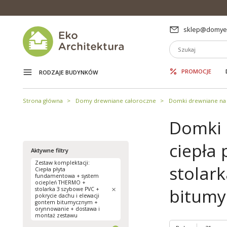
sklep@domyek
PROMOCJE
RODZAJE BUDYNKÓW
Strona główna
Domy drewniane całoroczne
Domki drewniane na 
Domki 
ciepła
Aktywne filtry
Zestaw komplektacji:
stolar
Ciepła płyta
fundamentowa + system
ociepleń THERMO +
bitumy
stolarka 3 szybowe PVC +
pokrycie dachu i elewacji
gontem bitumycznym +
orynnowanie + dostawa i
montaż zestawu