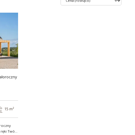
ałoroczny
15 m²
roczny
 Twój