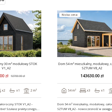
Niska cena
ny 30 m² modułowy STOK
Dom 54 m² mieszkalny, modułowy, c
V1_A2
SZTUM V8_A2
00 zł
143630.00 zł
92700.00 zł
x2
x1
2 m²
54 m²
x3
x1
ałoroczny STOK V1_A2 –
Dom 54 m² mieszkalny, modułowy, cało
ebie! Szukasz praktycznego,
SZTUM V8_A2 - nowoczesność w zasięgu ręki