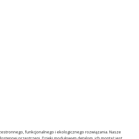
estronnego, funkcjonalnego i ekologicznego rozwiązania. Nasze
ostępnej przestrzeni. Dzięki modułowym detalom, ich montaż jest