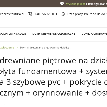
Wysoka jakość
i 10 lat gwaranc
oarchitektura.pl
+48 856 723 031
Czas pracy: Pn-Pt od 8h do 
DOMKI LETNISKOWE
DOMY DREWNIANE CAŁOROCZNE
DOMKI OGRODOW
zgłoszenie
Domki drewniane piętrowe na działkę
drewniane piętrowe na dział
 płyta fundamentowa + syst
ka 3 szybowe pvc + pokrycie 
cznym + orynnowanie + dos