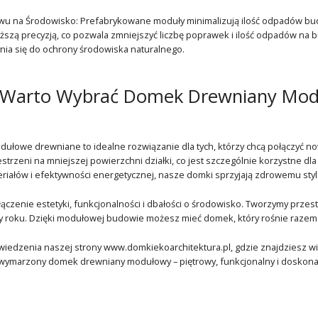
ywu na Środowisko: Prefabrykowane moduły minimalizują ilość odpadów bud
ższą precyzją, co pozwala zmniejszyć liczbę poprawek i ilość odpadów na
ynia się do ochrony środowiska naturalnego.
 Warto Wybrać Domek Drewniany Mod
ułowe drewniane to idealne rozwiązanie dla tych, którzy chcą połączyć no
strzeni na mniejszej powierzchni działki, co jest szczególnie korzystne dla
riałów i efektywności energetycznej, nasze domki sprzyjają zdrowemu stylow
ączenie estetyki, funkcjonalności i dbałości o środowisko. Tworzymy przes
y roku. Dzięki modułowej budowie możesz mieć domek, który rośnie razem
edzenia naszej strony www.domkiekoarchitektura.pl, gdzie znajdziesz więc
 wymarzony domek drewniany modułowy – piętrowy, funkcjonalny i doskon