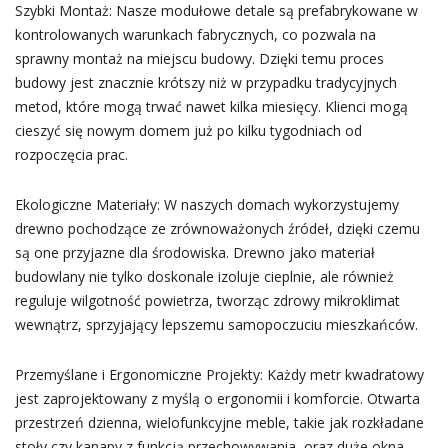
Szybki Montaż: Nasze modułowe detale są prefabrykowane w
kontrolowanych warunkach fabrycznych, co pozwala na
sprawny montaż na miejscu budowy. Dzięki temu proces
budowy jest znacznie krótszy niż w przypadku tradycyjnych
metod, które mogą trwać nawet kilka miesięcy. Klienci mogą
cieszyć się nowym domem już po kilku tygodniach od
rozpoczęcia prac.
Ekologiczne Materiały: W naszych domach wykorzystujemy
drewno pochodzące ze zrównoważonych źródeł, dzięki czemu
są one przyjazne dla środowiska. Drewno jako materiał
budowlany nie tylko doskonale izoluje cieplnie, ale również
reguluje wilgotność powietrza, tworząc zdrowy mikroklimat
wewnątrz, sprzyjający lepszemu samopoczuciu mieszkańców.
Przemyślane i Ergonomiczne Projekty: Każdy metr kwadratowy
jest zaprojektowany z myślą o ergonomii i komforcie. Otwarta
przestrzeń dzienna, wielofunkcyjne meble, takie jak rozkładane
stoły czy kanapy z funkcją przechowywania, oraz duże okna