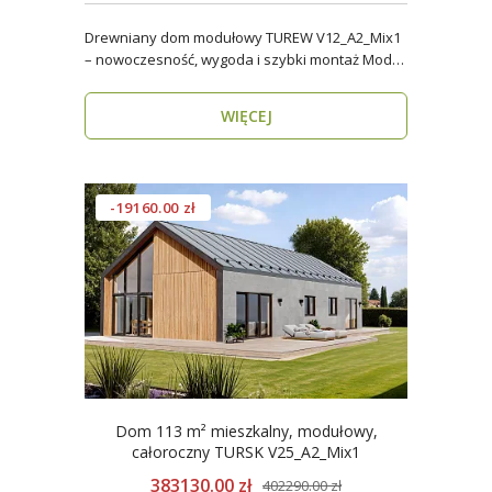
Drewniany dom modułowy TUREW V12_A2_Mix1
– nowoczesność, wygoda i szybki montaż Model
TUREW V12_A..
WIĘCEJ
-19160.00 zł
Dom 113 m² mieszkalny, modułowy,
całoroczny TURSK V25_A2_Mix1
383130.00 zł
402290.00 zł