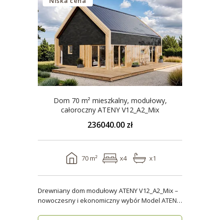
Niska cena
Dom 70 m² mieszkalny, modułowy,
całoroczny ATENY V12_A2_Mix
236040.00 zł
70 m²
x4
x1
Drewniany dom modułowy ATENY V12_A2_Mix –
nowoczesny i ekonomiczny wybór Model ATENY
V12_A2_Mix t..