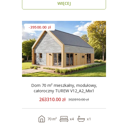
WIĘCEJ
-39500.00 zł
Dom 70 m² mieszkalny, modułowy,
całoroczny TUREW V12_A2_Mix1
263310.00 zł
302810.00 zł
70 m²
x4
x1