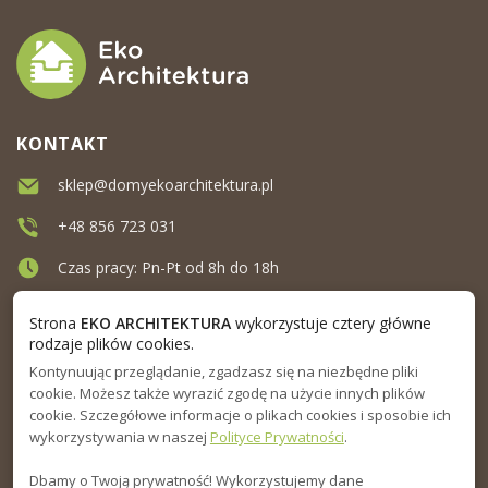
KONTAKT
sklep@domyekoarchitektura.pl
+48 856 723 031
Czas pracy: Pn-Pt od 8h do 18h
Ul. Elewatorska 10, Białystok
Strona
EKO ARCHITEKTURA
wykorzystuje cztery główne
rodzaje plików cookies.
Kontynuując przeglądanie, zgadzasz się na niezbędne pliki
MENU
cookie. Możesz także wyrazić zgodę na użycie innych plików
cookie. Szczegółowe informacje o plikach cookies i sposobie ich
INFORMACJA
wykorzystywania w naszej
Polityce Prywatności
.
Dbamy o Twoją prywatność! Wykorzystujemy dane