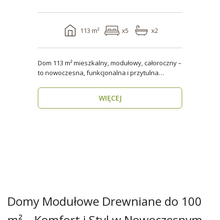
113 m²
x5
x2
Dom 113 m² mieszkalny, modułowy, całoroczny –
to nowoczesna, funkcjonalna i przytulna
przestrzeń dla..
WIĘCEJ
Domy Modułowe Drewniane do 100
m² – Komfort i Styl w Nowoczesnym