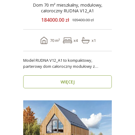
Dom 70 m² mieszkalny, modułowy,
całoroczny RUDNA V12_A1
184000.00 zł
189400.00 zł
70 m²
x4
x1
Model RUDNA V12_A1 to kompaktowy,
parterowy dom całoroczny modułowy z
antresolą, o powierzchni użytk..
WIĘCEJ