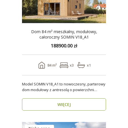
Dom 84 m² mieszkalny, modułowy,
całoroczny SOMIN V18_A1
188900.00 zł
84 m²
x3
x1
Model SOMIN V18_A1 to nowoczesny, parterowy
dom modułowy z antresolą o powierzchni
użytkowej 84 m², ..
WIĘCEJ