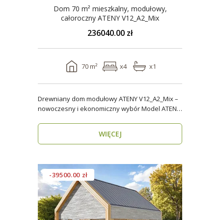
Dom 70 m² mieszkalny, modułowy,
całoroczny ATENY V12_A2_Mix
236040.00 zł
70 m²
x4
x1
Drewniany dom modułowy ATENY V12_A2_Mix –
nowoczesny i ekonomiczny wybór Model ATENY
V12_A2_Mix t..
WIĘCEJ
-39500.00 zł