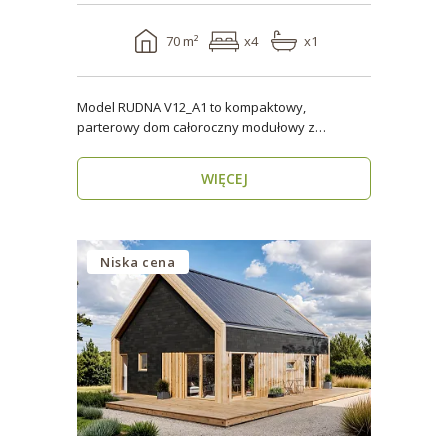
70 m²
x4
x1
Model RUDNA V12_A1 to kompaktowy,
parterowy dom całoroczny modułowy z
antresolą, o powierzchni użytk..
WIĘCEJ
Niska cena