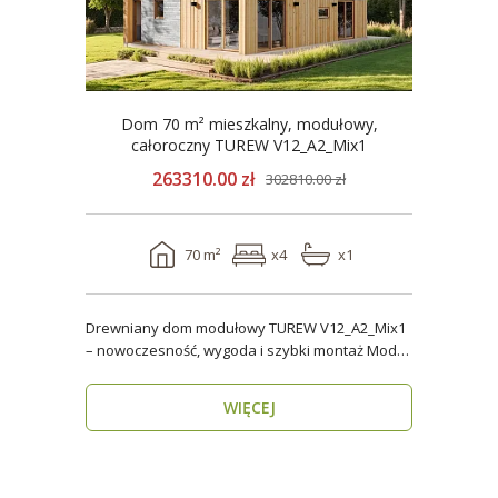
Dom 70 m² mieszkalny, modułowy,
całoroczny TUREW V12_A2_Mix1
263310.00 zł
302810.00 zł
70 m²
x4
x1
Drewniany dom modułowy TUREW V12_A2_Mix1
– nowoczesność, wygoda i szybki montaż Model
TUREW V12_A..
WIĘCEJ