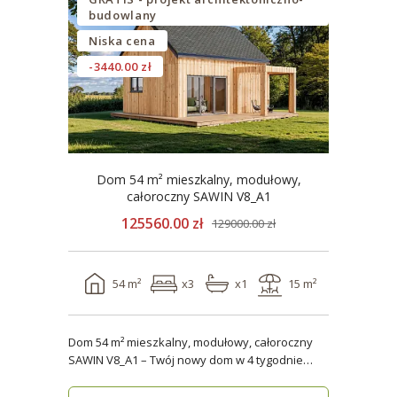
budowlany
Niska cena
-3440.00 zł
Dom 54 m² mieszkalny, modułowy,
całoroczny SAWIN V8_A1
125560.00 zł
129000.00 zł
54 m²
x3
x1
15 m²
Dom 54 m² mieszkalny, modułowy, całoroczny
SAWIN V8_A1 – Twój nowy dom w 4 tygodnie
Domy budow..