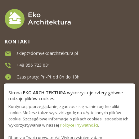
KONTAKT
sklep@domyekoarchitektura.pl
+48 856 723 031
Czas pracy: Pn-Pt od 8h do 18h
Ul. Elewatorska 10, Białystok
Strona
EKO ARCHITEKTURA
wykorzystuje cztery główne
rodzaje plików cookies.
Kontynuując przeglądanie, zgadzasz się na niezbędne pliki
MENU
cookie. Możesz także wyrazić zgodę na użycie innych plików
cookie. Szczegółowe informacje o plikach cookies i sposobie ich
INFORMACJA
wykorzystywania w naszej
Polityce Prywatności
.
Dbamy o Twoją prywatność! Wykorzystujemy dane