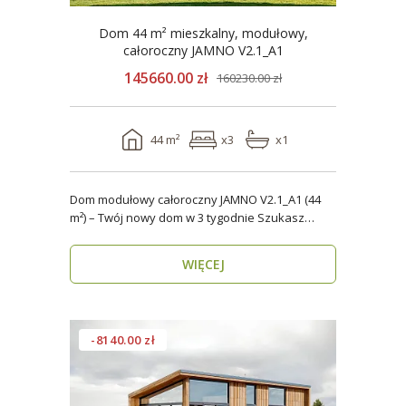
Dom 44 m² mieszkalny, modułowy,
całoroczny JAMNO V2.1_A1
145660.00 zł
160230.00 zł
44 m²
x3
x1
Dom modułowy całoroczny JAMNO V2.1_A1 (44
m²) – Twój nowy dom w 3 tygodnie Szukasz
domu, który..
WIĘCEJ
-8140.00 zł