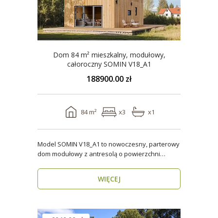
Dom 84 m² mieszkalny, modułowy,
całoroczny SOMIN V18_A1
188900.00 zł
84 m²
x3
x1
Model SOMIN V18_A1 to nowoczesny, parterowy
dom modułowy z antresolą o powierzchni
użytkowej 84 m², ..
WIĘCEJ