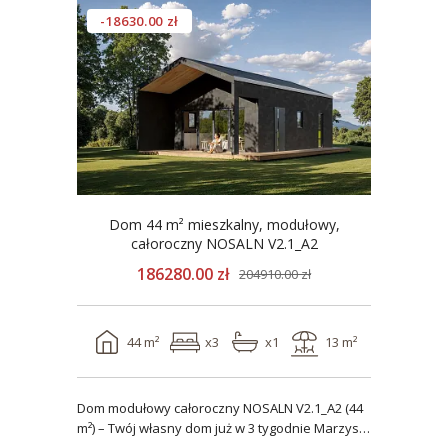
-18630.00 zł
Dom 44 m² mieszkalny, modułowy,
całoroczny NOSALN V2.1_A2
186280.00 zł
204910.00 zł
44 m²
x3
x1
13 m²
Dom modułowy całoroczny NOSALN V2.1_A2 (44
m²) – Twój własny dom już w 3 tygodnie Marzysz