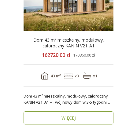
Dom 43 m² mieszkalny, modułowy,
całoroczny KANIN V21_A1
162720.00 zł
170860.00 zł
43 m²
x3
x1
Dom 43 m² mieszkalny, modułowy, całoroczny
KANIN V21_A1 – Twój nowy dom w 3-5 tygodni
Domy mod..
WIĘCEJ