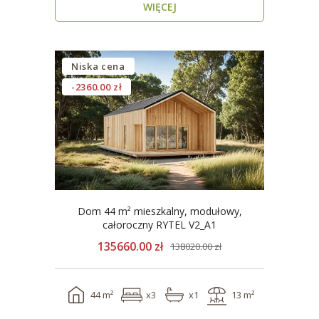
WIĘCEJ
Niska cena
-2360.00 zł
Dom 44 m² mieszkalny, modułowy,
całoroczny RYTEL V2_A1
135660.00 zł
138020.00 zł
44 m²
x3
x1
13 m²