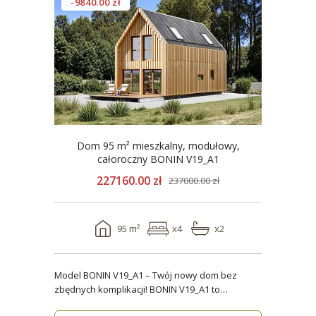
-9840.00 zł
Dom 95 m² mieszkalny, modułowy,
całoroczny BONIN V19_A1
227160.00 zł
237000.00 zł
95 m²
x4
x2
Model BONIN V19_A1 – Twój nowy dom bez
zbędnych komplikacji! BONIN V19_A1 to
nowoczesny, parterow..