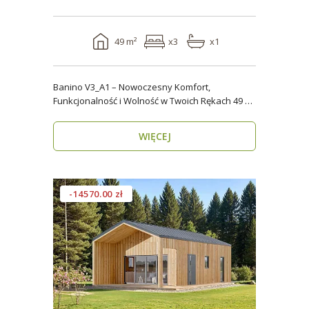
49 m²
x3
x1
Banino V3_A1 – Nowoczesny Komfort,
Funkcjonalność i Wolność w Twoich Rękach 49 m²
wygody i estety..
WIĘCEJ
-14570.00 zł