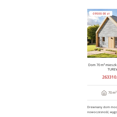
-39500.00 zł
Dom 70 m² mieszka
TUREW
263310.
70 m²
Drewniany dom mod
nowoczesność, wygoda i
TUREW V12_A..