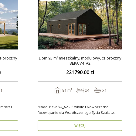
ałoroczny
Dom 93 m² mieszkalny, modułowy, całoroczny
BEKA V4_A2
221790.00 zł
ł
x1
91 m²
x4
x1
mfort i
Model Beka V4_A2 – Szybkie i Nowoczesne
Rozwiązanie dla Współczesnego Życia Szukasz
domu, który z..
WIĘCEJ