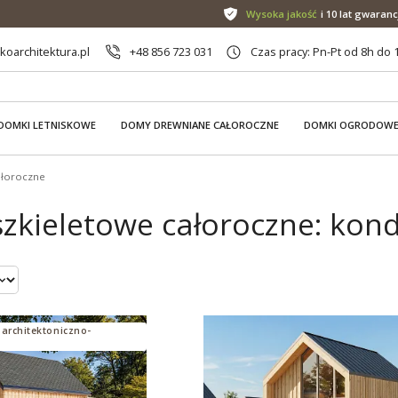
Wysoka jakość
i 10 lat gwaranc
oarchitektura.pl
+48 856 723 031
Czas pracy: Pn-Pt od 8h do 
DOMKI LETNISKOWE
DOMY DREWNIANE CAŁOROCZNE
DOMKI OGRODOW
ałoroczne
zkieletowe całoroczne: kon
 architektoniczno-