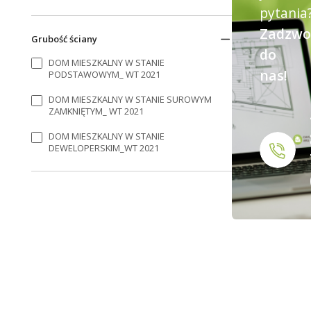
pytania
Zadzwo
Grubość ściany
do
DOM MIESZKALNY W STANIE
nas!
PODSTAWOWYM_ WT 2021
DOM MIESZKALNY W STANIE SUROWYM
ZAMKNIĘTYM_ WT 2021
DOM MIESZKALNY W STANIE
DEWELOPERSKIM_WT 2021