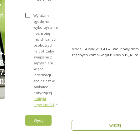
?
ń
Wyrażam
zgodę na
wykorzystanie
i ochronę
moich danych
osobowych
Model BONIN V19_A1 – Twój nowy dom 
+48
na potrzeby
zbędnych komplikacji! BONIN V19_A1 to
związane z
856
nowoczesny, parterow..
zapytaniem.
Więcej
723
informacji
031
znajdziesz w
zakładce
dotyczącej
polityki
prywatności
. *
Wyślij
WIĘCEJ