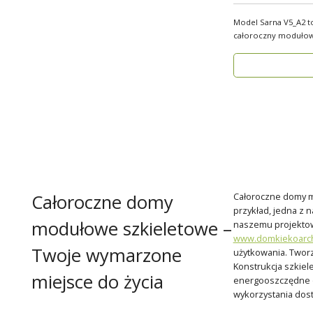
Model Sarna V5_A2 t
całoroczny modułow
ponad 96..
Całoroczne domy
Całoroczne domy mo
przykład, jedna z 
modułowe szkieletowe –
naszemu projektowi 
www.domkiekoarch
Twoje wymarzone
użytkowania. Tworz
Konstrukcja szkiel
miejsce do życia
energooszczędne ok
wykorzystania dost