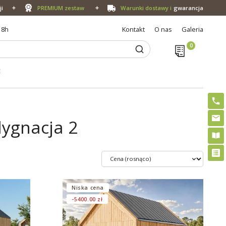
ji
PREMIUM zestaw
Warunki dostawy i
gwarancja
18h
Kontakt
O nas
Galeria
E
dygnacja 2
Niska cena
-5400.00 zł