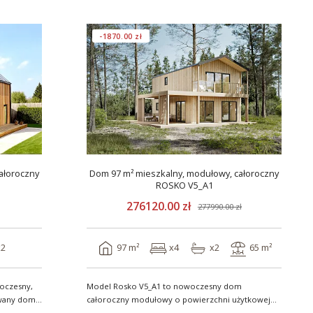
-1870.00 zł
ałoroczny
Dom 97 m² mieszkalny, modułowy, całoroczny
ROSKO V5_A1
276120.00 zł
277990.00 zł
x2
97 m²
x4
x2
65 m²
oczesny,
Model Rosko V5_A1 to nowoczesny dom
owany dom
całoroczny modułowy o powierzchni użytkowej
ponad 96 m². Dzięki ..