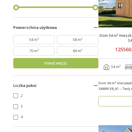
Powierzchnia użytkowa
Dom 54 m² mieszka
54 m²
58 m²
S
125560.
70 m²
84 m²
POKAŻ WIĘCEJ
54 m²
Dom 54 m² mieszkal
Liczba pokoi
SAWIN V8_A1 – Twój no
budow..
2
3
4