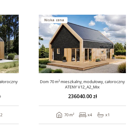
Niska cena
ałoroczny
Dom 70 m² mieszkalny, modułowy, całoroczny
ATENY V12_A2_Mix
236040.00 zł
ł
x2
70 m²
x4
x1