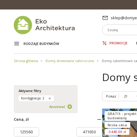
sklep@domyek
PROMOCJE
RODZAJE BUDYNKÓW
Strona główna
Domy drewniane całoroczne
Domy szkieletowe c
Domy s
Aktywne filtry
Pokaz
Kondygnacja: 2
Anulować
GRATIS - projekt
budowlany
Cena, zł
Niska cena
-3440.00 zł