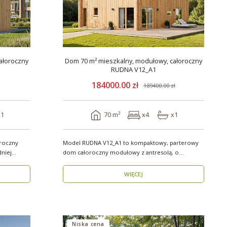
ałoroczny
Dom 70 m² mieszkalny, modułowy, całoroczny
RUDNA V12_A1
184000.00 zł
189400.00 zł
x1
70 m²
x4
x1
roczny
Model RUDNA V12_A1 to kompaktowy, parterowy
dniej
dom całoroczny modułowy z antresolą, o
powierzchni użytk..
WIĘCEJ
Niska cena