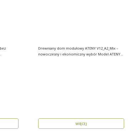
bez
Drewniany dom modułowy ATENY V12_A2_Mix –
nowoczesny i ekonomiczny wybór Model ATENY
V12_A2_Mix t..
WIĘCEJ