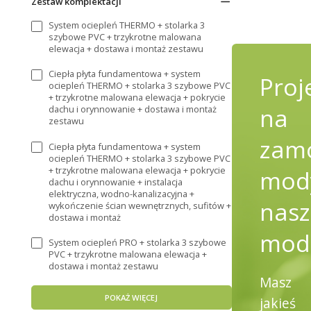
Zestaw komplektacji
System ociepleń THERMO + stolarka 3
szybowe PVC + trzykrotne malowana
elewacja + dostawa i montaż zestawu
Ciepła płyta fundamentowa + system
Proj
ociepleń THERMO + stolarka 3 szybowe PVC
+ trzykrotne malowana elewacja + pokrycie
na
dachu i orynnowanie + dostawa i montaż
zestawu
zamó
Ciepła płyta fundamentowa + system
ociepleń THERMO + stolarka 3 szybowe PVC
+ trzykrotne malowana elewacja + pokrycie
mody
dachu i orynnowanie + instalacja
elektryczna, wodno-kanalizacyjna +
nasz
wykończenie ścian wewnętrznych, sufitów +
dostawa i montaż
mod
System ociepleń PRO + stolarka 3 szybowe
PVC + trzykrotne malowana elewacja +
dostawa i montaż zestawu
Masz
POKAŻ WIĘCEJ
jakieś