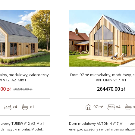
lny, modułowy, całoroczny
Dom 97 m² mieszkalny, modułowy, c
 V12_A2_Mix1
ANTONIN V17_A1
00 zł
264470.00 zł
302810.00 zł
x4
x1
97 m²
x4
ułowy TUREW V12_A2_Mix1 –
Dom modułowy ANTONIN V17_A1 – now
 szybki montaż Model
energooszczędny i w pełni personaliz
całoroczny o..