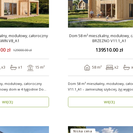
lny, modułowy, całoroczny
Dom 58 m² mieszkalny, modułowy, c
AWIN V8_A1
BRZEZNO V11.1_A1
00 zł
139510.00 zł
129000.00 zł
x3
x1
15 m²
58 m²
x2
ny, modułowy, całoroczny
Dom 58 m² mieszkalny, modułowy, cało
wy dom w 4 tygodnie Domy
V11.1_A1 – zamieszkaj szybciej, żyj wygo
Stworzon..
WIĘCEJ
WIĘCEJ
Niska cena