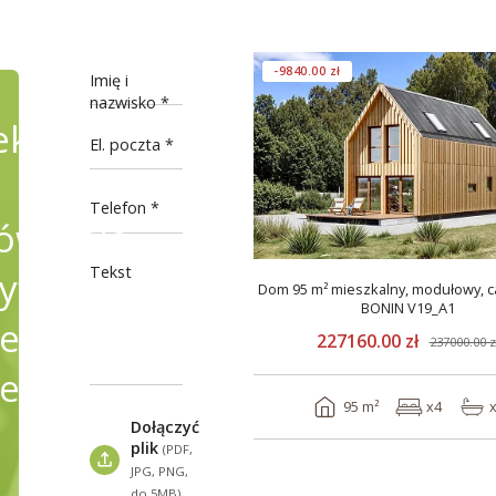
-9840.00 zł
Imię i
nazwisko
ekty
El. poczta
Telefon
wienie,
Tekst
fikując
Dom 95 m² mieszkalny, modułowy, c
BONIN V19_A1
e
227160.00 zł
237000.00 z
ele
95 m²
x4
Dołączyć
plik
(PDF,
JPG, PNG,
do 5MB)