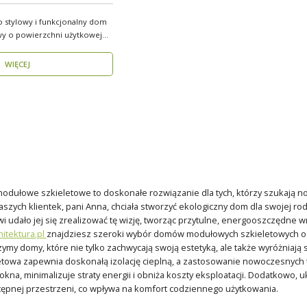
o stylowy i funkcjonalny dom
y o powierzchni użytkowej
WIĘCEJ
dułowe szkieletowe to doskonałe rozwiązanie dla tych, którzy szukają n
naszych klientek, pani Anna, chciała stworzyć ekologiczny dom dla swojej ro
udało jej się zrealizować tę wizję, tworząc przytulne, energooszczędne wnę
itektura.pl
znajdziesz szeroki wybór domów modułowych szkieletowych o 
ymy domy, które nie tylko zachwycają swoją estetyką, ale także wyróżniają 
etowa zapewnia doskonałą izolację cieplną, a zastosowanie nowoczesnych tec
na, minimalizuje straty energii i obniża koszty eksploatacji. Dodatkowo
ępnej przestrzeni, co wpływa na komfort codziennego użytkowania.