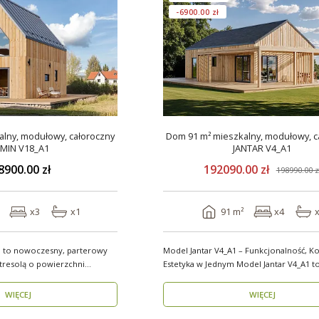
-6900.00 zł
lny, modułowy, całoroczny
Dom 91 m² mieszkalny, modułowy, c
MIN V18_A1
JANTAR V4_A1
8900.00 zł
192090.00 zł
198990.00 z
x3
x1
91 m²
x4
 to nowoczesny, parterowy
Model Jantar V4_A1 – Funkcjonalność, Ko
resolą o powierzchni
Estetyka w Jednym Model Jantar V4_A1 to
nowoczesny..
WIĘCEJ
WIĘCEJ