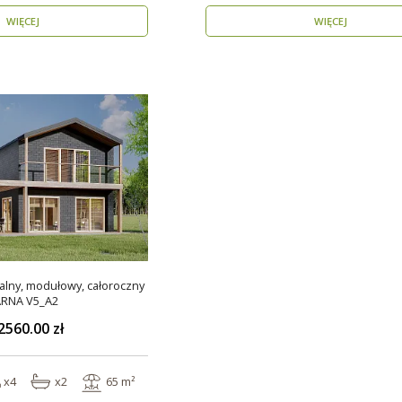
WIĘCEJ
WIĘCEJ
lny, modułowy, całoroczny
RNA V5_A2
2560.00 zł
x4
x2
65 m²