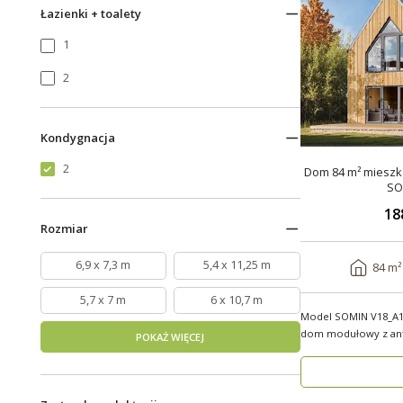
Łazienki + toalety
1
2
Kondygnacja
2
Dom 84 m² mieszka
SO
18
Rozmiar
6,9 x 7,3 m
5,4 x 11,25 m
84 m²
5,7 x 7 m
6 x 10,7 m
Model SOMIN V18_A1
dom modułowy z ant
POKAŻ WIĘCEJ
użytkowej 84 m², ..