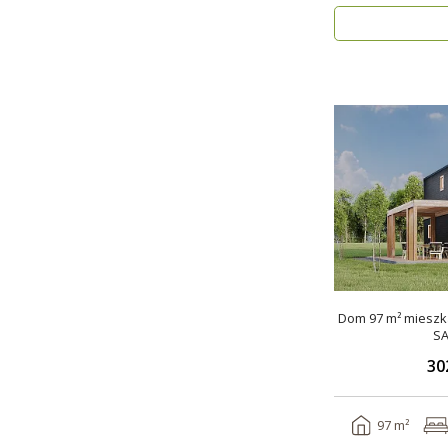
Dom 97 m² mieszka
SA
30
97 m²