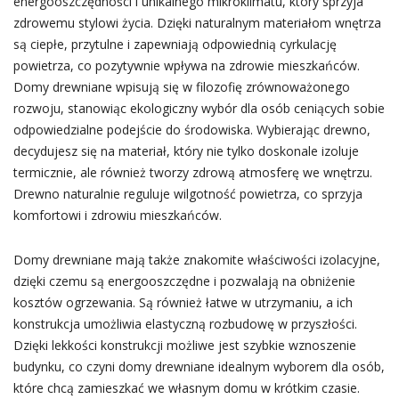
energooszczędności i unikalnego mikroklimatu, który sprzyja
zdrowemu stylowi życia. Dzięki naturalnym materiałom wnętrza
są ciepłe, przytulne i zapewniają odpowiednią cyrkulację
powietrza, co pozytywnie wpływa na zdrowie mieszkańców.
Domy drewniane wpisują się w filozofię zrównoważonego
rozwoju, stanowiąc ekologiczny wybór dla osób ceniących sobie
odpowiedzialne podejście do środowiska. Wybierając drewno,
decydujesz się na materiał, który nie tylko doskonale izoluje
termicznie, ale również tworzy zdrową atmosferę we wnętrzu.
Drewno naturalnie reguluje wilgotność powietrza, co sprzyja
komfortowi i zdrowiu mieszkańców.
Domy drewniane mają także znakomite właściwości izolacyjne,
dzięki czemu są energooszczędne i pozwalają na obniżenie
kosztów ogrzewania. Są również łatwe w utrzymaniu, a ich
konstrukcja umożliwia elastyczną rozbudowę w przyszłości.
Dzięki lekkości konstrukcji możliwe jest szybkie wznoszenie
budynku, co czyni domy drewniane idealnym wyborem dla osób,
które chcą zamieszkać we własnym domu w krótkim czasie.