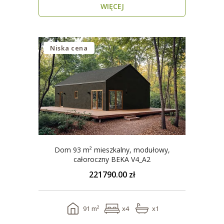
WIĘCEJ
Niska cena
Dom 93 m² mieszkalny, modułowy,
całoroczny BEKA V4_A2
221790.00 zł
91 m²
x4
x1