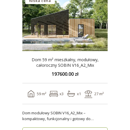
Niska cena
Dom 59 m² mieszkalny, modułowy,
całoroczny SOBIN V16_A2_Mix
197600.00 zł
59 m²
x3
x1
27 m²
Dom modułowy SOBIN V16_A2_Mix –
kompaktowy, funkcjonalny i gotowy do
zamieszkania przez cały rok ..