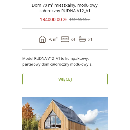
Dom 70 m² mieszkalny, modułowy,
całoroczny RUDNA V12_A1
184000.00 zł
189400.00 zł
70 m²
x4
x1
Model RUDNA V12_A1 to kompaktowy,
parterowy dom całoroczny modułowy z
antresolą, o powierzchni użytk..
WIĘCEJ