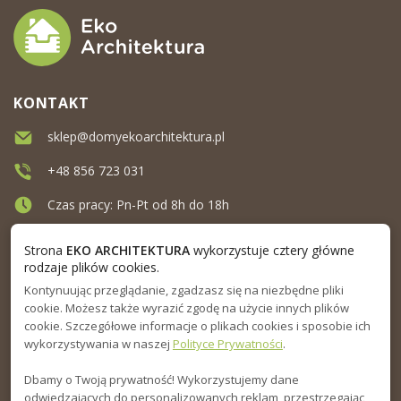
KONTAKT
sklep@domyekoarchitektura.pl
+48 856 723 031
Czas pracy: Pn-Pt od 8h do 18h
Ul. Elewatorska 10, Białystok
Strona
EKO ARCHITEKTURA
wykorzystuje cztery główne
rodzaje plików cookies.
Kontynuując przeglądanie, zgadzasz się na niezbędne pliki
MENU
cookie. Możesz także wyrazić zgodę na użycie innych plików
cookie. Szczegółowe informacje o plikach cookies i sposobie ich
INFORMACJA
wykorzystywania w naszej
Polityce Prywatności
.
Dbamy o Twoją prywatność! Wykorzystujemy dane
PORADNIK
odwiedzających do personalizowanych reklam, przestrzegając