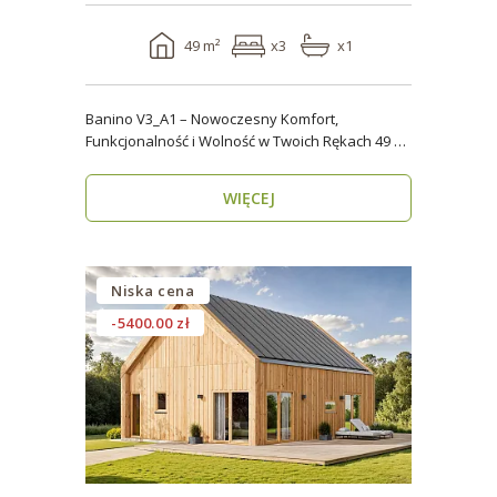
49 m²
x3
x1
Banino V3_A1 – Nowoczesny Komfort,
Funkcjonalność i Wolność w Twoich Rękach 49 m²
wygody i estety..
WIĘCEJ
Niska cena
-5400.00 zł