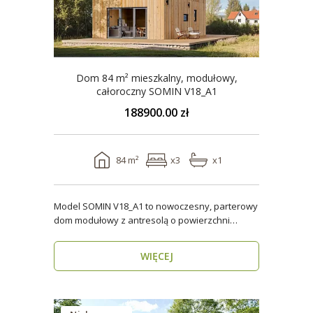
Dom 84 m² mieszkalny, modułowy,
całoroczny SOMIN V18_A1
188900.00 zł
84 m²
x3
x1
Model SOMIN V18_A1 to nowoczesny, parterowy
dom modułowy z antresolą o powierzchni
użytkowej 84 m², ..
WIĘCEJ