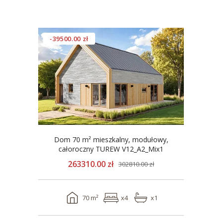
-39500.00 zł
Dom 70 m² mieszkalny, modułowy,
całoroczny TUREW V12_A2_Mix1
263310.00 zł
302810.00 zł
70 m²
x4
x1