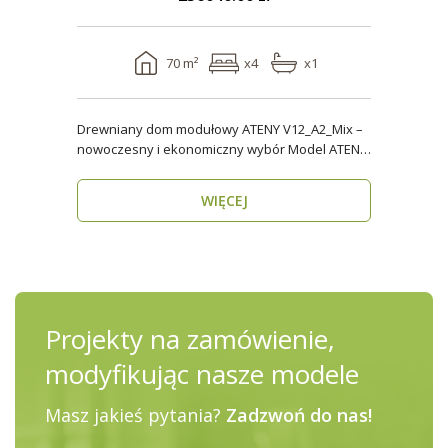
70 m²
x4
x1
Drewniany dom modułowy ATENY V12_A2_Mix –
nowoczesny i ekonomiczny wybór Model ATENY
V12_A2_Mix t..
WIĘCEJ
Projekty na zamówienie,
modyfikując nasze modele
Masz jakieś pytania?
Zadzwoń do nas!