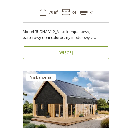
70 m²
x4
x1
Model RUDNA V12_A1 to kompaktowy,
parterowy dom całoroczny modułowy z
antresolą, o powierzchni użytk..
WIĘCEJ
Niska cena