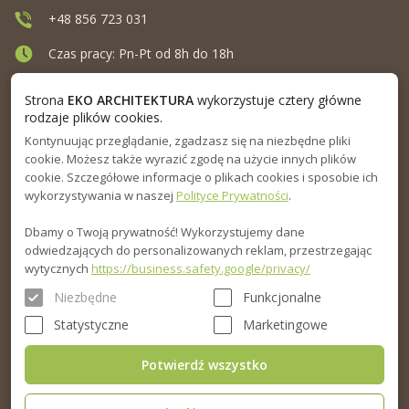
+48 856 723 031
Czas pracy: Pn-Pt od 8h do 18h
Ul. Elewatorska 10, Białystok
Strona
EKO ARCHITEKTURA
wykorzystuje cztery główne
rodzaje plików cookies.
Kontynuując przeglądanie, zgadzasz się na niezbędne pliki
MENU
cookie. Możesz także wyrazić zgodę na użycie innych plików
cookie. Szczegółowe informacje o plikach cookies i sposobie ich
INFORMACJA
wykorzystywania w naszej
Polityce Prywatności
.
Dbamy o Twoją prywatność! Wykorzystujemy dane
PORADNIK
odwiedzających do personalizowanych reklam, przestrzegając
wytycznych
https://business.safety.google/privacy/
Niezbędne
Funkcjonalne
Statystyczne
Marketingowe
Potwierdź wszystko