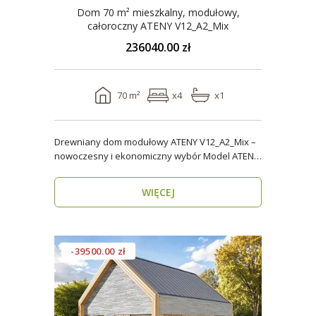
Dom 70 m² mieszkalny, modułowy,
całoroczny ATENY V12_A2_Mix
236040.00 zł
70 m²
x4
x1
Drewniany dom modułowy ATENY V12_A2_Mix –
nowoczesny i ekonomiczny wybór Model ATENY
V12_A2_Mix t..
WIĘCEJ
-39500.00 zł