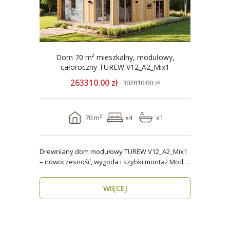
Dom 70 m² mieszkalny, modułowy,
całoroczny TUREW V12_A2_Mix1
263310.00 zł
302810.00 zł
70 m²
x4
x1
Drewniany dom modułowy TUREW V12_A2_Mix1
– nowoczesność, wygoda i szybki montaż Model
TUREW V12_A..
WIĘCEJ