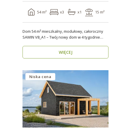
54 m²
x3
x1
15 m²
Dom 54 m² mieszkalny, modułowy, całoroczny
SAWIN V8_A1 – Twój nowy dom w 4 tygodnie
Domy budow..
WIĘCEJ
Niska cena