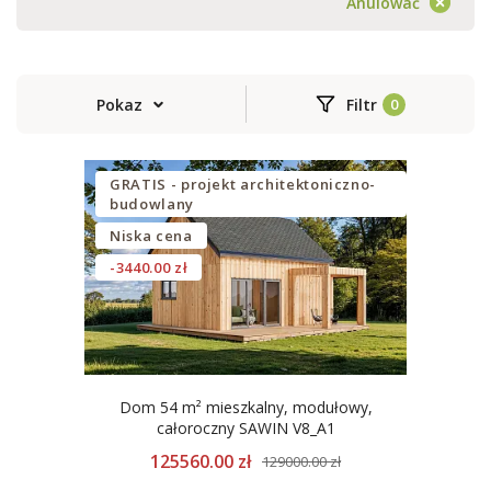
Anulować
Pokaz
Filtr
GRATIS - projekt architektoniczno-
budowlany
Niska cena
-3440.00 zł
Dom 54 m² mieszkalny, modułowy,
całoroczny SAWIN V8_A1
125560.00 zł
129000.00 zł