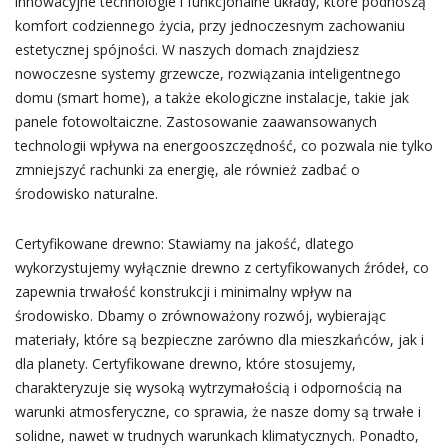
innowacyjne technologie i funkcjonalne układy, które podnoszą
komfort codziennego życia, przy jednoczesnym zachowaniu
estetycznej spójności. W naszych domach znajdziesz
nowoczesne systemy grzewcze, rozwiązania inteligentnego
domu (smart home), a także ekologiczne instalacje, takie jak
panele fotowoltaiczne. Zastosowanie zaawansowanych
technologii wpływa na energooszczędność, co pozwala nie tylko
zmniejszyć rachunki za energię, ale również zadbać o
środowisko naturalne.
Certyfikowane drewno: Stawiamy na jakość, dlatego
wykorzystujemy wyłącznie drewno z certyfikowanych źródeł, co
zapewnia trwałość konstrukcji i minimalny wpływ na
środowisko. Dbamy o zrównoważony rozwój, wybierając
materiały, które są bezpieczne zarówno dla mieszkańców, jak i
dla planety. Certyfikowane drewno, które stosujemy,
charakteryzuje się wysoką wytrzymałością i odpornością na
warunki atmosferyczne, co sprawia, że nasze domy są trwałe i
solidne, nawet w trudnych warunkach klimatycznych. Ponadto,