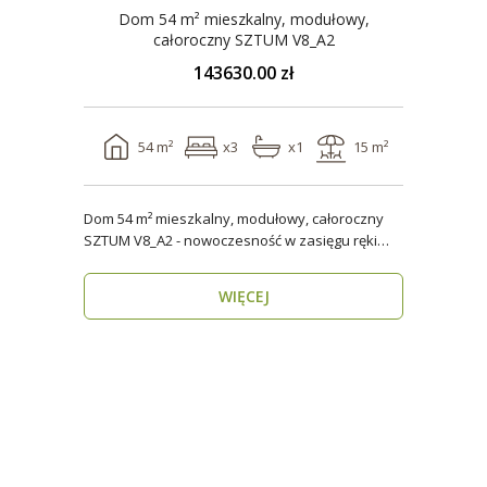
Dom 54 m² mieszkalny, modułowy,
całoroczny SZTUM V8_A2
143630.00 zł
54 m²
x3
x1
15 m²
Dom 54 m² mieszkalny, modułowy, całoroczny
SZTUM V8_A2 - nowoczesność w zasięgu ręki
Twój nowy..
WIĘCEJ