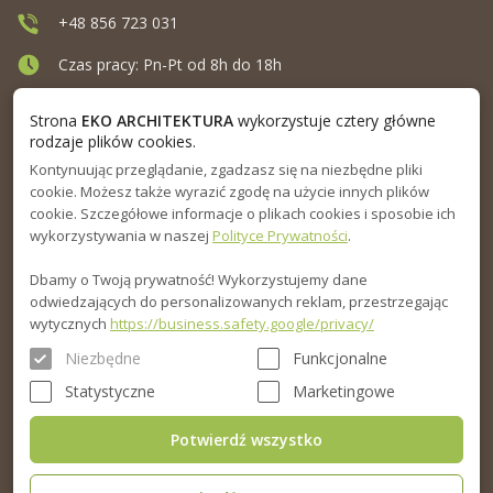
+48 856 723 031
Czas pracy: Pn-Pt od 8h do 18h
Ul. Elewatorska 10, Białystok
Strona
EKO ARCHITEKTURA
wykorzystuje cztery główne
rodzaje plików cookies.
Kontynuując przeglądanie, zgadzasz się na niezbędne pliki
MENU
cookie. Możesz także wyrazić zgodę na użycie innych plików
cookie. Szczegółowe informacje o plikach cookies i sposobie ich
INFORMACJA
wykorzystywania w naszej
Polityce Prywatności
.
Dbamy o Twoją prywatność! Wykorzystujemy dane
PORADNIK
odwiedzających do personalizowanych reklam, przestrzegając
wytycznych
https://business.safety.google/privacy/
Niezbędne
Funkcjonalne
Statystyczne
Marketingowe
Potwierdź wszystko