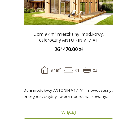
Dom 97 m² mieszkalny, modułowy,
całoroczny ANTONIN V17_A1
264470.00 zł
97 m²
x4
x2
Dom modułowy ANTONIN V17_A1 – nowoczesny,
energooszczędny i w pełni personalizowany
dom całoroczny o..
WIĘCEJ