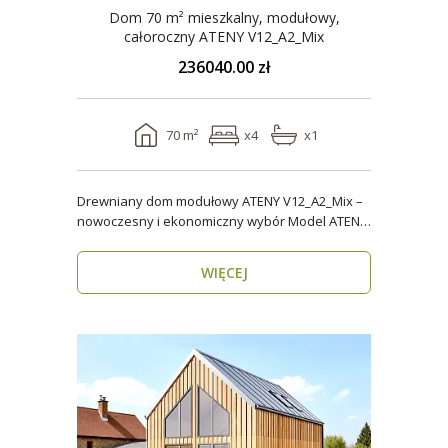
Dom 70 m² mieszkalny, modułowy,
całoroczny ATENY V12_A2_Mix
236040.00 zł
70 m²
x4
x1
Drewniany dom modułowy ATENY V12_A2_Mix –
nowoczesny i ekonomiczny wybór Model ATENY
V12_A2_Mix t..
WIĘCEJ