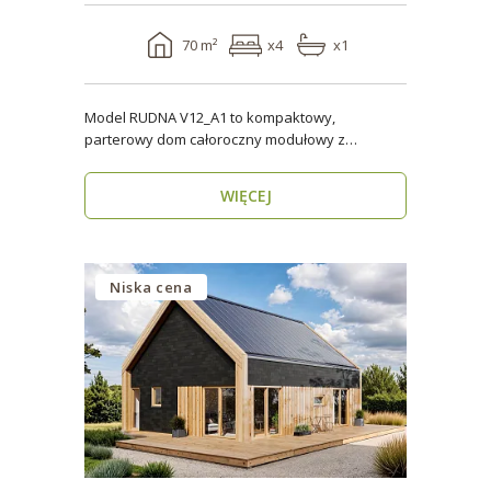
70 m²
x4
x1
Model RUDNA V12_A1 to kompaktowy,
parterowy dom całoroczny modułowy z
antresolą, o powierzchni użytk..
WIĘCEJ
Niska cena