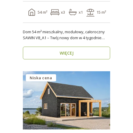
54 m²
x3
x1
15 m²
Dom 54 m² mieszkalny, modułowy, całoroczny
SAWIN V8_A1 – Twój nowy dom w 4 tygodnie
Domy budow..
WIĘCEJ
Niska cena