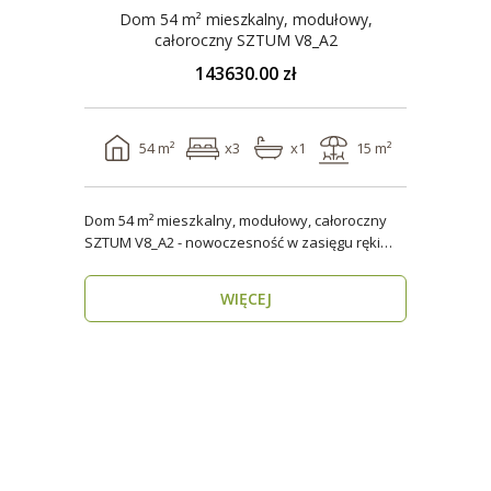
Dom 54 m² mieszkalny, modułowy,
całoroczny SZTUM V8_A2
143630.00 zł
54 m²
x3
x1
15 m²
Dom 54 m² mieszkalny, modułowy, całoroczny
SZTUM V8_A2 - nowoczesność w zasięgu ręki
Twój nowy..
WIĘCEJ