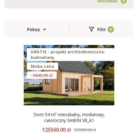
Anulować
Pokaz
Filtr
GRATIS - projekt architektoniczno-
budowlany
Niska cena
-3440.00 zł
Dom 54 m² mieszkalny, modułowy,
całoroczny SAWIN V8_A1
125560.00 zł
129000.00 zł