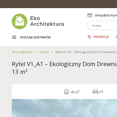
sklep@domyek
PROMOCJE
RODZAJE BUDYNKÓW
Strona główna
Galeria
Rytel V1_A1 – Ekologiczny Dom Drewniany 
Rytel V1_A1 – Ekologiczny Dom Drewn
13 m²
2
x3
45 m