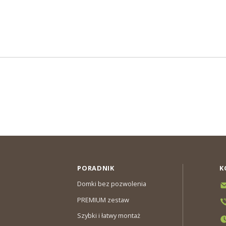
PORADNIK
K
Domki bez pozwolenia
PREMIUM zestaw
Szybki i łatwy montaż