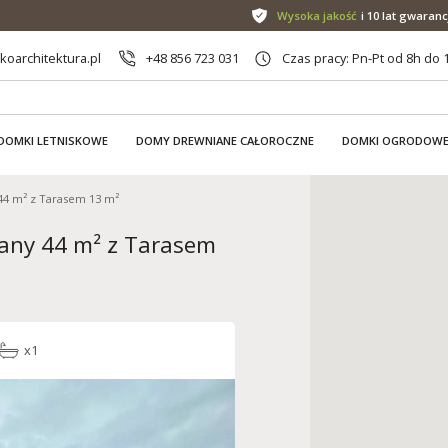
Wysoka jakość
i 10 lat gwaranc
oarchitektura.pl
+48 856 723 031
Czas pracy: Pn-Pt od 8h do 
DOMKI LETNISKOWE
DOMY DREWNIANE CAŁOROCZNE
DOMKI OGRODOW
44 m² z Tarasem 13 m²
iany 44 m² z Tarasem
x1