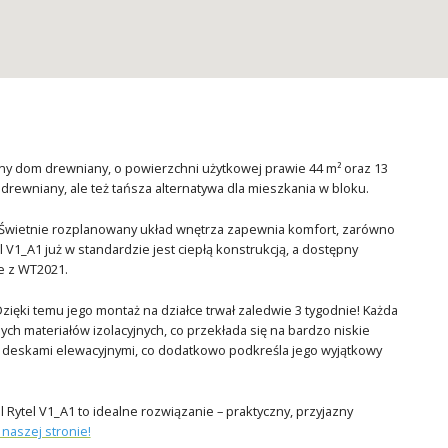
y dom drewniany, o powierzchni użytkowej prawie 44 m² oraz 13
rewniany, ale też tańsza alternatywa dla mieszkania w bloku.
 Świetnie rozplanowany układ wnętrza zapewnia komfort, zarówno
 V1_A1 już w standardzie jest ciepłą konstrukcją, a dostępny
e z WT2021.
ki temu jego montaż na działce trwał zaledwie 3 tygodnie! Każda
h materiałów izolacyjnych, co przekłada się na bardzo niskie
ta deskami elewacyjnymi, co dodatkowo podkreśla jego wyjątkowy
Rytel V1_A1 to idealne rozwiązanie – praktyczny, przyjazny
naszej stronie!