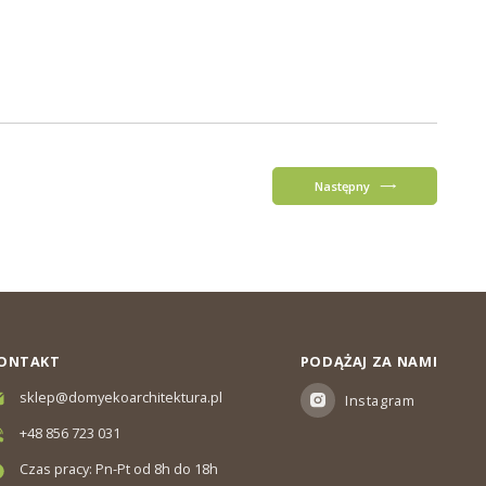
Następny
ONTAKT
PODĄŻAJ ZA NAMI
sklep@domyekoarchitektura.pl
Instagram
+48 856 723 031
Czas pracy: Pn-Pt od 8h do 18h