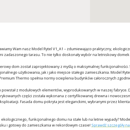
awiamy Wam nasz Model Rytel V1_A1 – zdumiewająco praktyczny, ekologiczn
ni zadaszonego tarasu. To nie tylko doskonały wybór na letniskowy domek d
terowy dom został zaprojektowany z myślą o maksymalnej funkcjonalności.
jonalnego użytkowania, jak i jako miejsce stałego zamieszkania. Model Rytel
 Premium Thermo spełnia normy ocieplenia budynków całorocznych zgodni
 powstał z modułowych elementów, wyprodukowanych w naszej fabryce. Dzię
rykowanych części została wykonana z certyfikowanej drewna i nowoczesnyc
ksploatacji. Fasada domu pokryta jest eleganckimi, wybranymi przez klien
ekologicznego, funkcjonalnego domu na stałe lub na letnie wypady? Model 
sku i gotowy do zamieszkania w rekordowym czasie!
Sprawdź szczegóły na 