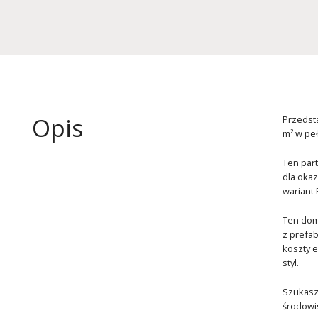
Opis
Przedst
m² w peł
Ten par
dla okaz
wariant
Ten dom
z prefab
koszty e
styl.
Szukasz 
środowi