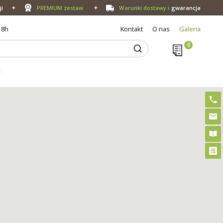
ji
PREMIUM zestaw
Warunki dostawy i
gwarancja
18h
Kontakt
O nas
Galeria
E