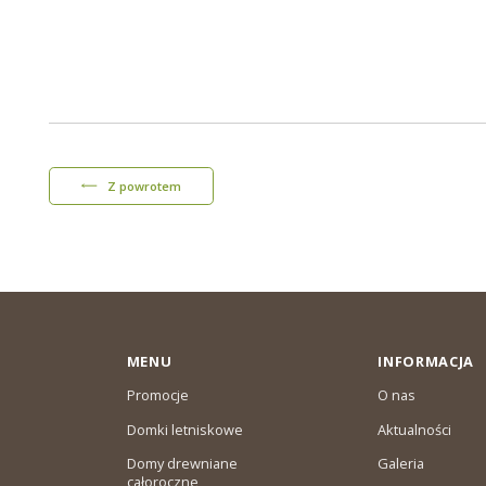
Z powrotem
MENU
INFORMACJA
Promocje
O nas
Domki letniskowe
Aktualności
Domy drewniane
Galeria
całoroczne