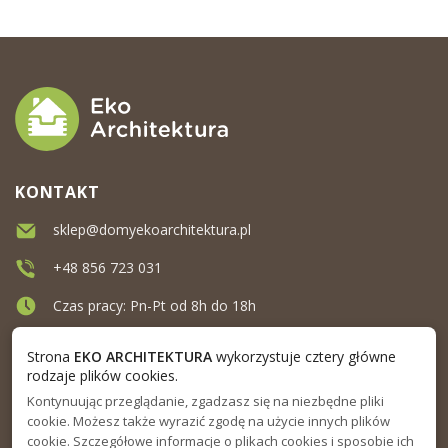
KONTAKT
sklep@domyekoarchitektura.pl
+48 856 723 031
Czas pracy: Pn-Pt od 8h do 18h
Ul. Elewatorska 10, Białystok
Strona
EKO ARCHITEKTURA
wykorzystuje cztery główne
rodzaje plików cookies.
Kontynuując przeglądanie, zgadzasz się na niezbędne pliki
MENU
cookie. Możesz także wyrazić zgodę na użycie innych plików
cookie. Szczegółowe informacje o plikach cookies i sposobie ich