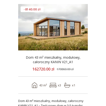
-8140.00 zł
Dom 43 m² mieszkalny, modułowy,
całoroczny KANIN V21_A1
162720.00 zł
170860.00 zł
43 m²
x3
x1
Dom 43 m² mieszkalny, modułowy, całoroczny
KANIN V21_A1 – Twój nowy dom w 3-5 tygodni