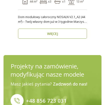
44 m²
x3
x1
13 m²
Dom modułowy całoroczny NOSALN V2.1_A2 (44
m²) – Twój własny dom już w 3 tygodnie Marzysz
o do..
WIĘCEJ
Projekty na zamówienie,
modyfikując nasze modele
Masz jakieś pytania?
Zadzwoń do nas!
+48 856 723 031