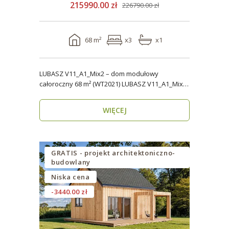
215990.00 zł
226790.00 zł
68 m²
x3
x1
LUBASZ V11_A1_Mix2 – dom modułowy
całoroczny 68 m² (WT2021) LUBASZ V11_A1_Mix2
to wygodny, cał..
WIĘCEJ
GRATIS - projekt architektoniczno-
budowlany
Niska cena
-3440.00 zł