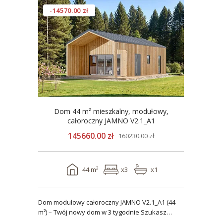
-14570.00 zł
Dom 44 m² mieszkalny, modułowy,
całoroczny JAMNO V2.1_A1
145660.00 zł
160230.00 zł
44 m²
x3
x1
Dom modułowy całoroczny JAMNO V2.1_A1 (44
m²) – Twój nowy dom w 3 tygodnie Szukasz