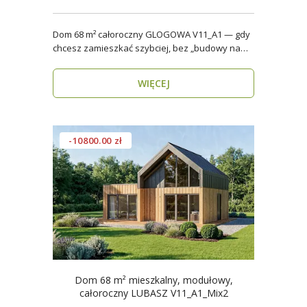
Dom 68 m² całoroczny GLOGOWA V11_A1 — gdy
chcesz zamieszkać szybciej, bez „budowy na
lata” Mod..
WIĘCEJ
-10800.00 zł
Dom 68 m² mieszkalny, modułowy,
całoroczny LUBASZ V11_A1_Mix2