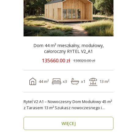
Dom 44 m² mieszkalny, modułowy,
całoroczny RYTEL V2_A1
135660.00 zł
138020.00 zł
44 m²
x3
x1
13 m²
Rytel V2 A1 – Nowoczesny Dom Modułowy 45 m²
z Tarasem 13 m² Szukasz nowoczesnego i
energooszczędn..
WIĘCEJ