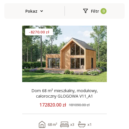
Pokaz
Filtr
-8270.00 zł
Dom 68 m² mieszkalny, modułowy,
całoroczny GLOGOWA V11_A1
172820.00 zł
181090.00 zł
68 m²
x3
x1