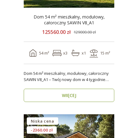
Dom 54 m² mieszkalny, modułowy,
całoroczny SAWIN V8_A1
125560.00 zł
129000.00 zł
54 m²
x3
x1
15 m²
Dom 54 m² mieszkalny, modułowy, całoroczny
SAWIN V8_A1 – Twój nowy dom w 4 tygodnie
Domy budow..
WIĘCEJ
Niska cena
-2360.00 zł