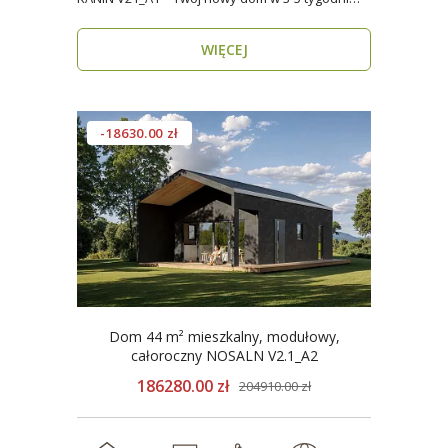
Domy mod..
WIĘCEJ
-18630.00 zł
Dom 44 m² mieszkalny, modułowy,
całoroczny NOSALN V2.1_A2
186280.00 zł
204910.00 zł