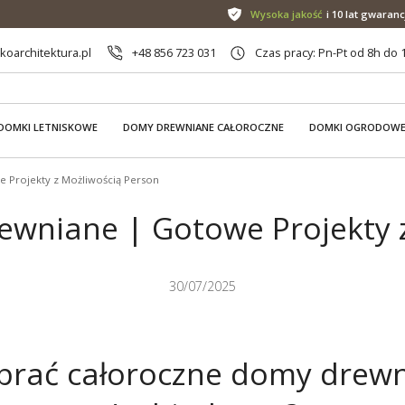
Wysoka jakość
i 10 lat gwaranc
oarchitektura.pl
+48 856 723 031
Czas pracy: Pn-Pt od 8h do 
DOMKI LETNISKOWE
DOMY DREWNIANE CAŁOROCZNE
DOMKI OGRODOW
Projekty z Możliwością Person
wniane | Gotowe Projekty 
30/07/2025
brać całoroczne domy drew