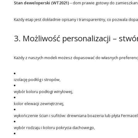
Stan deweloperski (WT2021)
– dom prawie gotowy do zamieszkania
Każdy etap jest dokładnie opisany i transparentny, co pozwala do
3. Możliwość personalizacji – st
Każdy z naszych modeli możesz dopasować do własnych preferencji 
izolację podłóg i stropów,
wybór koloru podłogi winylowej,
kolor elewacji zewnętrznej,
wykończenie ścian i sufitów: drewniana boazeria lub płyta Fermacell
wybór rodzaju i koloru pokrycia dachowego,