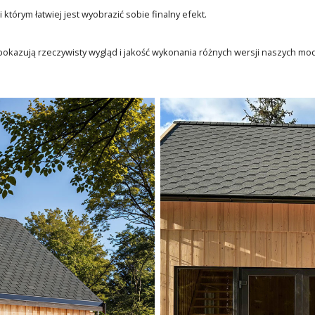
ki którym łatwiej jest wyobrazić sobie finalny efekt.
 pokazują rzeczywisty wygląd i jakość wykonania różnych wersji naszych mode