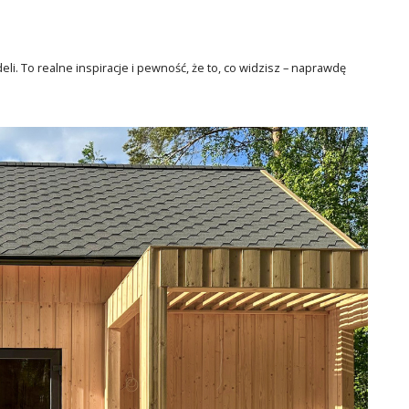
li. To realne inspiracje i pewność, że to, co widzisz – naprawdę