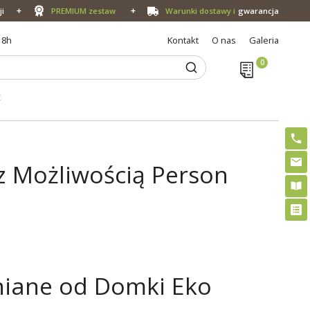
ji
PREMIUM zestaw
Warunki dostawy i
gwarancja
18h
Kontakt
O nas
Galeria
E
z Możliwością Person
niane od Domki Eko