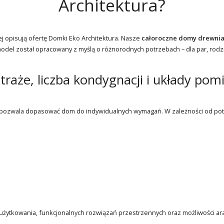
Architektura?
iej opisują ofertę Domki Eko Architektura. Nasze
całoroczne domy drewni
el został opracowany z myślą o różnorodnych potrzebach – dla par, rodz
traże, liczba kondygnacji i układy pom
o pozwala dopasować dom do indywidualnych wymagań. W zależności od pot
ytkowania, funkcjonalnych rozwiązań przestrzennych oraz możliwości aranż