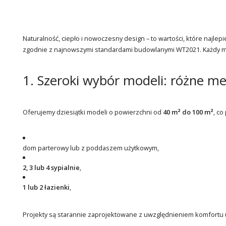
Naturalność, ciepło i nowoczesny design – to wartości, które najlep
zgodnie z najnowszymi standardami budowlanymi WT2021. Każdy mod
1. Szeroki wybór modeli: różne me
Oferujemy dziesiątki modeli o powierzchni od
40 m² do 100 m²
, c
dom parterowy lub z poddaszem użytkowym,
2, 3 lub 4 sypialnie
,
1 lub 2 łazienki
,
Projekty są starannie zaprojektowane z uwzględnieniem komfortu uż