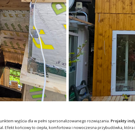
punktem wyjścia dla w pełni spersonalizowanego rozwiązania.
Projekty in
etal. Efekt końcowy to ciepła, komfortowa i nowoczesna przybudówka, która id