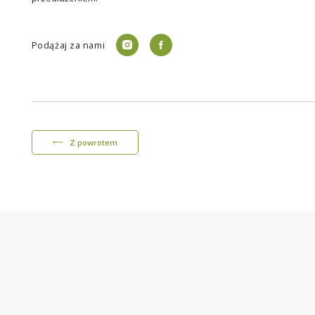
Podążaj za nami
Z powrotem