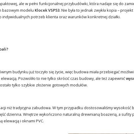
paktowej, ale w pełni funkcjonalnej przybudówki, która nadaje się do zam
zym bazowym modelu
Klocek VSP53
. Nie była to jednak zwykła kopia – proje
o indywidualnych potrzeb klienta oraz warunków konkretnej działki.
bali?
 głównym budynku już toczyło się życie, więc budowa miała przebiegać możliw
lewacją. Pozwoliło to nie tylko skrócić czas budowy, ale też zapewnić
wys
stało tylko szybkie złożenie gotowych modułów.
kacji niż tradycyjna zabudowa. W tym przypadku dostosowaliśmy wysokość
ść dzienna. Wnętrze wykończono naturalną drewnianą boazerią, a sufity pł
 elewacją i oknami PVC.