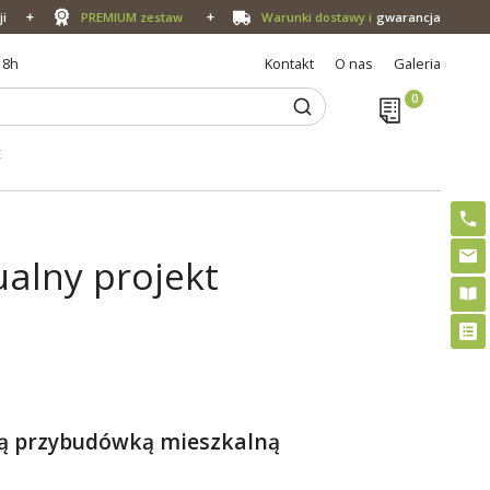
ji
PREMIUM zestaw
Warunki dostawy i
gwarancja
18h
Kontakt
O nas
Galeria
E
alny projekt
zną przybudówką mieszkalną