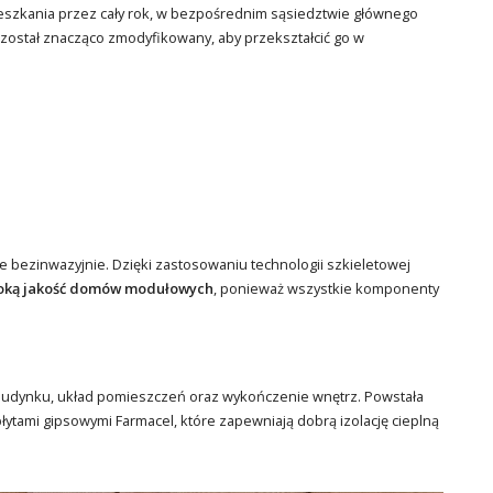
ieszkania przez cały rok, w bezpośrednim sąsiedztwie głównego
kt został znacząco zmodyfikowany, aby przekształcić go w
ie bezinwazyjnie. Dzięki zastosowaniu technologii szkieletowej
oką jakość domów modułowych
, ponieważ wszystkie komponenty
 budynku, układ pomieszczeń oraz wykończenie wnętrz. Powstała
ytami gipsowymi Farmacel, które zapewniają dobrą izolację cieplną