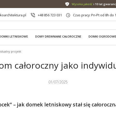
Wysoka jakość
i 10 lat gwaranc
oarchitektura.pl
+48 856 723 031
Czas pracy: Pn-Pt od 8h do 
DOMKI LETNISKOWE
DOMY DREWNIANE CAŁOROCZNE
DOMKI OGRODOW
dualny projekt
m całoroczny jako indywidu
01/07/2025
ek” – jak domek letniskowy stał się całoroc