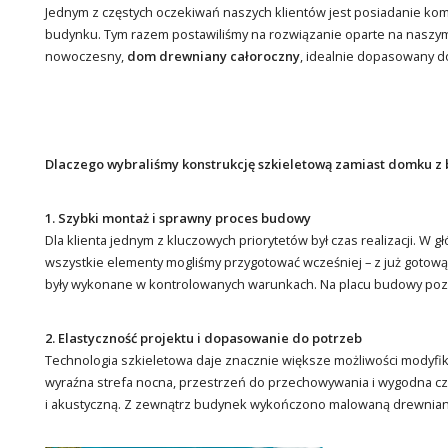
Jednym z częstych oczekiwań naszych klientów jest posiadanie kom
budynku. Tym razem postawiliśmy na rozwiązanie oparte na nas
nowoczesny,
dom drewniany całoroczny
, idealnie dopasowany d
Dlaczego wybraliśmy konstrukcję szkieletową zamiast domku z 
1. Szybki montaż i sprawny proces budowy
Dla klienta jednym z kluczowych priorytetów był czas realizacji. W
wszystkie elementy mogliśmy przygotować wcześniej – z już gotową e
były wykonane w kontrolowanych warunkach. Na placu budowy pozo
2. Elastyczność projektu i dopasowanie do potrzeb
Technologia szkieletowa daje znacznie większe możliwości modyfi
wyraźna strefa nocna, przestrzeń do przechowywania i wygodna czę
i akustyczną. Z zewnątrz budynek wykończono malowaną drewnianą