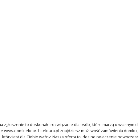
a zgłoszenie to doskonałe rozwiązanie dla osób, które marzą o własnym
e www.domkiekoarchitektura.pl znajdziesz możliwość zamówienia domku, k
 który jest dla Ciebie ważny. Nasza oferta to idealne połączenie nowoczesny