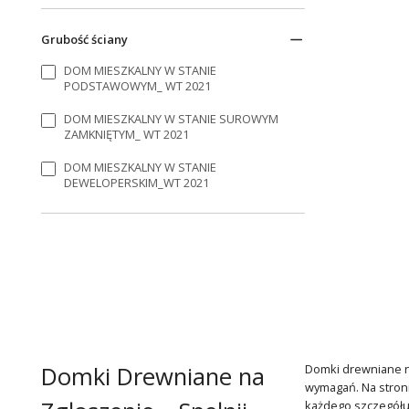
Grubość ściany
DOM MIESZKALNY W STANIE
PODSTAWOWYM_ WT 2021
DOM MIESZKALNY W STANIE SUROWYM
ZAMKNIĘTYM_ WT 2021
DOM MIESZKALNY W STANIE
DEWELOPERSKIM_WT 2021
Domki Drewniane na
Domki drewniane n
wymagań. Na stroni
każdego szczegółu,