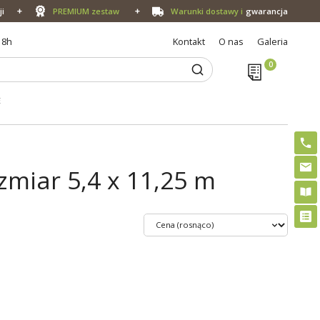
ji
PREMIUM zestaw
Warunki dostawy i
gwarancja
18h
Kontakt
O nas
Galeria
E
zmiar 5,4 x 11,25 m