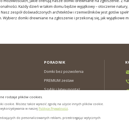
 o możliwościach, jakie oferują nasze domki drewniane na zgłoszenie. Z 
kcjonalności. Każdy dzień w takim domu będzie wyjątkowy – otoczenie natury
 Nasz zespół doświadczonych architektów i rzemieślników jest gotów speł
. Wybierz domki drewniane na zgłoszenie i przekonaj się, jak wyjątkowe 
PORADNIK
K
Domki bez pozwolenia
PREMIUM zestaw
Szybki i łatwy montaż
ne rodzaje plików cookies.
y & Gwarancja
ki cookie. Możesz także wyrazić zgodę na użycie innych plików cookie.
cookies”
h wykorzystywania w naszej
Polityce Prywatności
.
zających do personalizowanych reklam, przestrzegając wytycznych