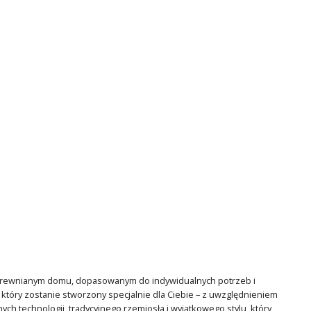
 drewnianym domu, dopasowanym do indywidualnych potrzeb i
tóry zostanie stworzony specjalnie dla Ciebie – z uwzględnieniem
ch technologii, tradycyjnego rzemiosła i wyjątkowego stylu, który