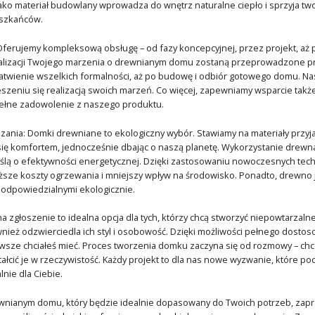
ko materiał budowlany wprowadza do wnętrz naturalne ciepło i sprzyja tw
szkańców.
Oferujemy kompleksową obsługę – od fazy koncepcyjnej, przez projekt, aż
ealizacji Twojego marzenia o drewnianym domu zostaną przeprowadzone pro
łatwienie wszelkich formalności, aż po budowę i odbiór gotowego domu. N
ieszeniu się realizacją swoich marzeń. Co więcej, zapewniamy wsparcie tak
pełne zadowolenie z naszego produktu.
zania: Domki drewniane to ekologiczny wybór. Stawiamy na materiały przy
się komfortem, jednocześnie dbając o naszą planetę. Wykorzystanie drewn
lą o efektywności energetycznej. Dzięki zastosowaniu nowoczesnych techno
iższe koszty ogrzewania i mniejszy wpływ na środowisko. Ponadto, drewno 
e odpowiedzialnymi ekologicznie.
 zgłoszenie to idealna opcja dla tych, którzy chcą stworzyć niepowtarzalne 
nież odzwierciedla ich styl i osobowość. Dzięki możliwości pełnego dost
wsze chciałeś mieć. Proces tworzenia domku zaczyna się od rozmowy – ch
ałcić je w rzeczywistość. Każdy projekt to dla nas nowe wyzwanie, które 
nie dla Ciebie.
ewnianym domu, który będzie idealnie dopasowany do Twoich potrzeb, zap