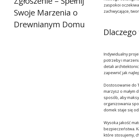
Zgłoszenie – Spełnij
zaspokoi oczekiwan
Swoje Marzenia o
zachwycające, twor
Drewnianym Domu
Dlaczego 
Indywidualny proje
potrzeby i marzeni
detali architekton
zapewnić jak najle
Dostosowanie do T
marzysz o małym d
sposób, aby maksym
organizowania spotk
domek staje się o
Wysoka jakość mate
bezpieczeństwa. Ka
które stosujemy, c