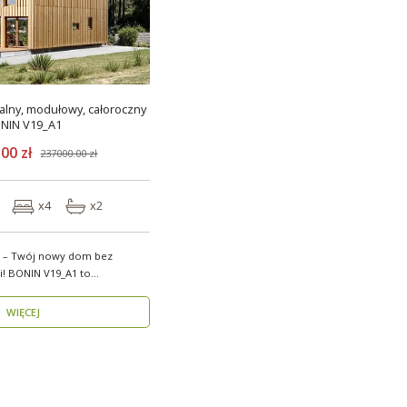
lny, modułowy, całoroczny
NIN V19_A1
00 zł
237000.00 zł
x4
x2
 – Twój nowy dom bez
 to
w..
WIĘCEJ