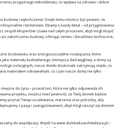
orzeniu przyjaznego mikroklimatu, co wpływa na zdrowie i dobre
 po budowę i wykończenie. Dzięki temu możesz być pewien, że
fesjonalnie i terminowo. Dbamy o każdy detal – od przygotowania
asz zespół ekspertów czuwa nad całym procesem, abyś mógł skupić
że po zakończeniu budowy, oferując serwis i doradztwo techniczne,
jazne środowisku oraz energooszczędne rozwiązania, które
a jako materiału budowlanego zmniejsza ślad węglowy, a domy są
logii izolacyjnych, nasze domki doskonale zatrzymują ciepło, co
jest materiałem odnawialnym, co czyni nasze domy nie tylko
miejsce do życia – przestrzeń, która nie tylko odpowiada ich
osowania projektu, możesz mieć pewność, że Twój domek będzie
cemy poznać Twoje oczekiwania, marzenia oraz potrzeby, aby
podejmujemy z pasją i zaangażowaniem, abyś mógł cieszyć się domem
raszamy do współpracy. Wejdź na www.domkiekoarchitektura.pl i