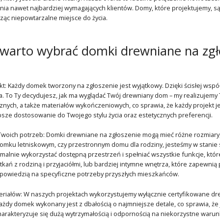
ia nawet najbardziej wymagających klientów. Domy, które projektujemy, są 
ząc niepowtarzalne miejsce do życia.
warto wybrać domki drewniane na zgł
kt: Każdy domek tworzony na zgłoszenie jest wyjątkowy. Dzięki ścisłej wspó
a. To Ty decydujesz, jak ma wyglądać Twój drewniany dom – my realizujem
icznych, a także materiałów wykończeniowych, co sprawia, że każdy projekt 
psze dostosowanie do Twojego stylu życia oraz estetycznych preferencji.
woich potrzeb: Domki drewniane na zgłoszenie mogą mieć różne rozmiary, 
omku letniskowym, czy przestronnym domu dla rodziny, jesteśmy w stanie
alnie wykorzystać dostępną przestrzeń i spełniać wszystkie funkcje, które
ań z rodziną i przyjaciółmi, lub bardziej intymne wnętrza, które zapewnią 
dpowiedzią na specyficzne potrzeby przyszłych mieszkańców.
riałów: W naszych projektach wykorzystujemy wyłącznie certyfikowane drewn
żdy domek wykonany jest z dbałością o najmniejsze detale, co sprawia, że j
harakteryzuje się dużą wytrzymałością i odpornością na niekorzystne warun