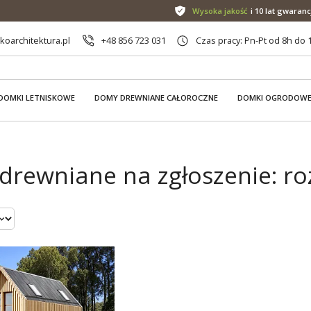
Wysoka jakość
i 10 lat gwaranc
oarchitektura.pl
+48 856 723 031
Czas pracy: Pn-Pt od 8h do 
DOMKI LETNISKOWE
DOMY DREWNIANE CAŁOROCZNE
DOMKI OGRODOW
drewniane na zgłoszenie: ro