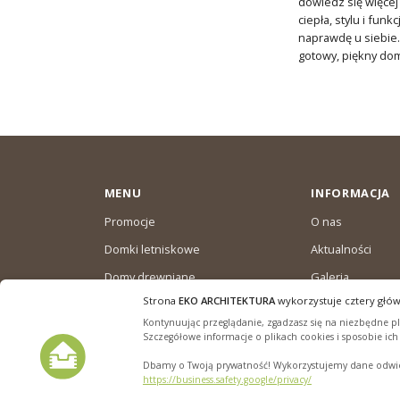
dowiedz się więcej
ciepła, stylu i fun
naprawdę u siebie.
gotowy, piękny dom
MENU
INFORMACJA
Promocje
O nas
Domki letniskowe
Aktualności
Domy drewniane
Galeria
całoroczne
Strona
EKO ARCHITEKTURA
wykorzystuje cztery głów
Warunki dostaw
Domki ogrodowe
Kontynuując przeglądanie, zgadzasz się na niezbędne pli
Polityka plików “
Szczegółowe informacje o plikach cookies i sposobie ic
Dbamy o Twoją prywatność! Wykorzystujemy dane odwied
https://business.safety.google/privacy/