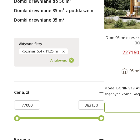
Domki drewniane do 50 m²
Domki drewniane 35 m² z poddaszem
Domki drewniane 35 m²
Dom 95 m² mieszka
BO
Aktywne filtry
227160.
Rozmiar: 5,4 x 11,25 m
Anulować
95 m²
Model BONIN V19_A1
Cena, zł
zbędnych komplikacji! BONIN V19_A1
nowoczesny, partero
Rozmiar