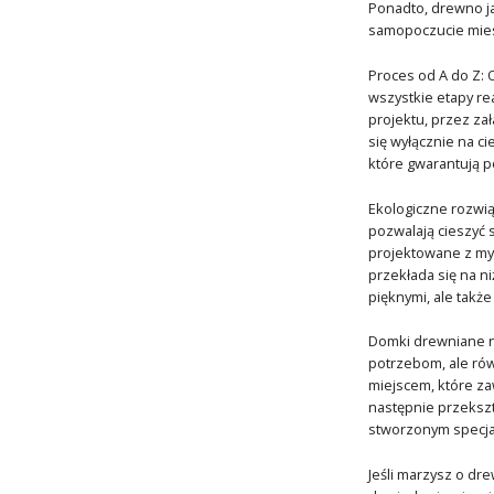
Ponadto, drewno ja
samopoczucie mie
Proces od A do Z: 
wszystkie etapy r
projektu, przez za
się wyłącznie na c
które gwarantują 
Ekologiczne rozwią
pozwalają cieszyć 
projektowane z myś
przekłada się na n
pięknymi, ale takż
Domki drewniane na
potrzebom, ale rów
miejscem, które za
następnie przekszt
stworzonym specjal
Jeśli marzysz o dr