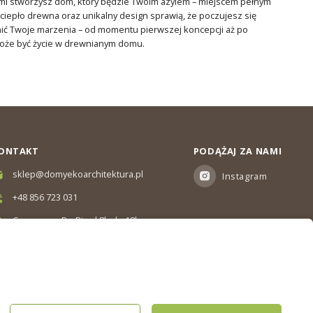
nami stworzysz dom, który będzie Twoim azylem – miejscem pełnym
, ciepło drewna oraz unikalny design sprawią, że poczujesz się
nić Twoje marzenia – od momentu pierwszej koncepcji aż po
może być życie w drewnianym domu.
ONTAKT
PODĄŻAJ ZA NAMI
sklep@domyekoarchitektura.pl
Instagram
+48 856 723 031
Czas pracy: Pn-Pt od 8h do 18h
Ul. Elewatorska 10, Białystok