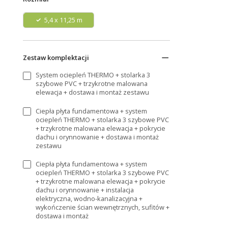
5,4 x 11,25 m
Zestaw komplektacji
System ociepleń THERMO + stolarka 3
szybowe PVC + trzykrotne malowana
elewacja + dostawa i montaż zestawu
Ciepła płyta fundamentowa + system
ociepleń THERMO + stolarka 3 szybowe PVC
+ trzykrotne malowana elewacja + pokrycie
dachu i orynnowanie + dostawa i montaż
zestawu
Ciepła płyta fundamentowa + system
ociepleń THERMO + stolarka 3 szybowe PVC
+ trzykrotne malowana elewacja + pokrycie
dachu i orynnowanie + instalacja
elektryczna, wodno-kanalizacyjna +
wykończenie ścian wewnętrznych, sufitów +
dostawa i montaż