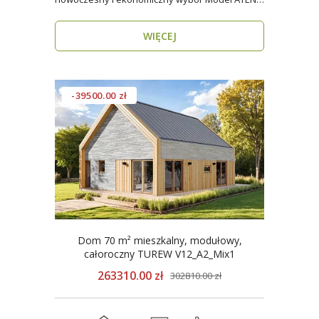
V12_A2_Mix t..
WIĘCEJ
-39500.00 zł
Dom 70 m² mieszkalny, modułowy,
całoroczny TUREW V12_A2_Mix1
263310.00 zł
302810.00 zł