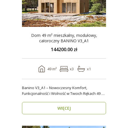
Dom 49 m² mieszkalny, modułowy,
całoroczny BANINO V3_A1
144200.00 zł
49 m²
x3
x1
Banino V3_A1 – Nowoczesny Komfort,
Funkcjonalność i Wolność w Twoich Rękach 49 m²
wygody i estety..
WIĘCEJ