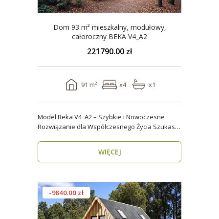
Dom 93 m² mieszkalny, modułowy,
całoroczny BEKA V4_A2
221790.00 zł
91 m²
x4
x1
Model Beka V4_A2 – Szybkie i Nowoczesne
Rozwiązanie dla Współczesnego Życia Szukasz
domu, który z..
WIĘCEJ
-9840.00 zł