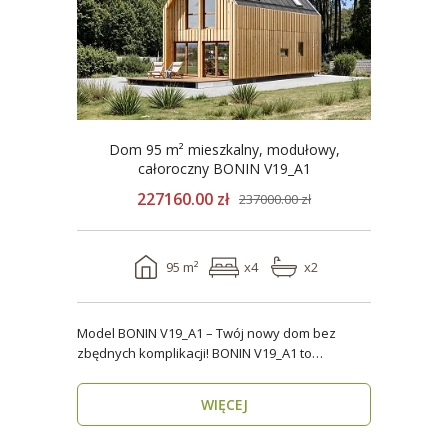
Dom 95 m² mieszkalny, modułowy,
całoroczny BONIN V19_A1
227160.00 zł
237000.00 zł
95 m²
x4
x2
Model BONIN V19_A1 – Twój nowy dom bez
zbędnych komplikacji! BONIN V19_A1 to
nowoczesny, parterow..
WIĘCEJ