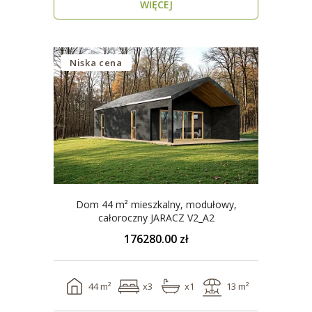
WIĘCEJ
Niska cena
Dom 44 m² mieszkalny, modułowy,
całoroczny JARACZ V2_A2
176280.00 zł
44 m²
x3
x1
13 m²