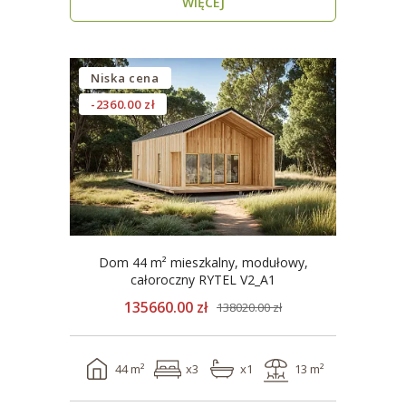
WIĘCEJ
Niska cena
-2360.00 zł
Dom 44 m² mieszkalny, modułowy,
całoroczny RYTEL V2_A1
135660.00 zł
138020.00 zł
44 m²
x3
x1
13 m²