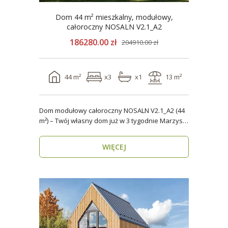
Dom 44 m² mieszkalny, modułowy,
całoroczny NOSALN V2.1_A2
186280.00 zł
204910.00 zł
44 m²
x3
x1
13 m²
Dom modułowy całoroczny NOSALN V2.1_A2 (44
m²) – Twój własny dom już w 3 tygodnie Marzysz
o do..
WIĘCEJ