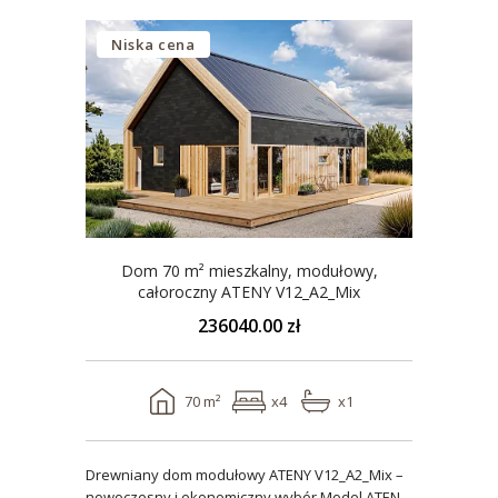
Niska cena
Dom 70 m² mieszkalny, modułowy,
całoroczny ATENY V12_A2_Mix
236040.00 zł
70 m²
x4
x1
Drewniany dom modułowy ATENY V12_A2_Mix –
nowoczesny i ekonomiczny wybór Model ATENY