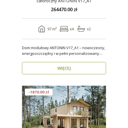
całoroczny ANTONIN V17_A1
264470.00 zł
97 m²
x4
x2
Dom modułowy ANTONIN V17_A1 – nowoczesny,
energooszczędny i w pełni personalizowany
dom całoroczny o..
WIĘCEJ
-1870.00 zł