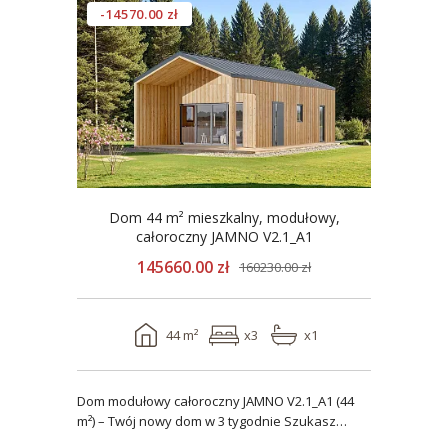
-14570.00 zł
Dom 44 m² mieszkalny, modułowy,
całoroczny JAMNO V2.1_A1
145660.00 zł
160230.00 zł
44 m²
x3
x1
Dom modułowy całoroczny JAMNO V2.1_A1 (44
m²) – Twój nowy dom w 3 tygodnie Szukasz
domu, który..