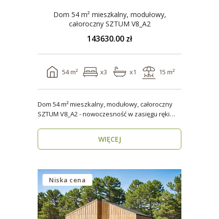
Dom 54 m² mieszkalny, modułowy,
całoroczny SZTUM V8_A2
143630.00 zł
54 m²
x3
x1
15 m²
Dom 54 m² mieszkalny, modułowy, całoroczny
SZTUM V8_A2 - nowoczesność w zasięgu ręki
Twój nowy..
WIĘCEJ
Niska cena