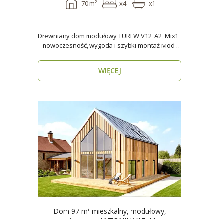
70 m²
x4
x1
Drewniany dom modułowy TUREW V12_A2_Mix1
– nowoczesność, wygoda i szybki montaż Model
TUREW V12_A..
WIĘCEJ
Dom 97 m² mieszkalny, modułowy,