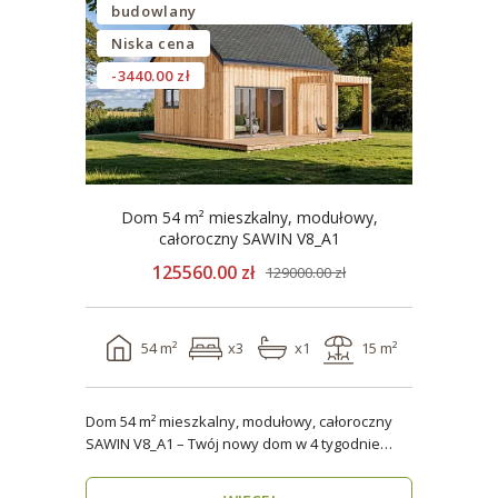
budowlany
Niska cena
-3440.00 zł
Dom 54 m² mieszkalny, modułowy,
całoroczny SAWIN V8_A1
125560.00 zł
129000.00 zł
54 m²
x3
x1
15 m²
Dom 54 m² mieszkalny, modułowy, całoroczny
SAWIN V8_A1 – Twój nowy dom w 4 tygodnie
Domy budow..