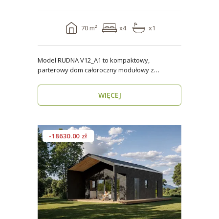
70 m²
x4
x1
Model RUDNA V12_A1 to kompaktowy,
parterowy dom całoroczny modułowy z
antresolą, o powierzchni użytk..
WIĘCEJ
-18630.00 zł