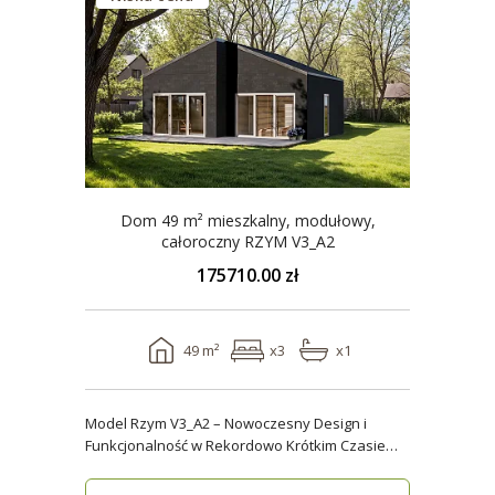
Dom 49 m² mieszkalny, modułowy,
całoroczny RZYM V3_A2
175710.00 zł
49 m²
x3
x1
Model Rzym V3_A2 – Nowoczesny Design i
Funkcjonalność w Rekordowo Krótkim Czasie
Model Rzym V3_A2..