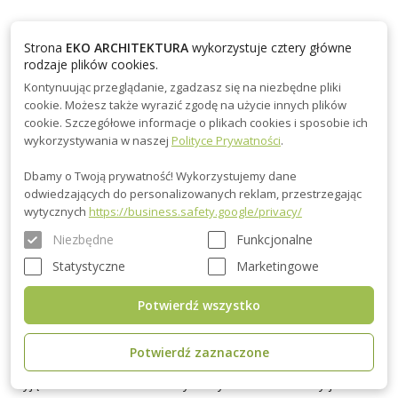
Nowoczesny design: Domy drewniane parterowe wyróżniają się
Strona
EKO ARCHITEKTURA
wykorzystuje cztery główne
współczesnym designem, prostymi formami i eleganckimi
rodzaje plików cookies.
liniami. Projektujemy domy, które harmonijnie komponują się z
Kontynuując przeglądanie, zgadzasz się na niezbędne pliki
otoczeniem i tworzą przytulną przestrzeń do życia. Nasze
cookie. Możesz także wyrazić zgodę na użycie innych plików
cookie. Szczegółowe informacje o plikach cookies i sposobie ich
projekty obejmują duże okna, które wpuszczają mnóstwo
wykorzystywania w naszej
Polityce Prywatności
.
naturalnego światła, tworząc jasne i przestronne wnętrza, co
zwiększa komfort użytkowania.
Dbamy o Twoją prywatność! Wykorzystujemy dane
odwiedzających do personalizowanych reklam, przestrzegając
wytycznych
https://business.safety.google/privacy/
Funkcjonalność i wygoda: Projekty domów do 100 m² są
wyjątkowo funkcjonalne. Efektywne rozplanowanie
Niezbędne
Funkcjonalne
pomieszczeń pozwala maksymalnie wykorzystać całą
Statystyczne
Marketingowe
przestrzeń, dzięki czemu domy stają się przestronne i
komfortowe zarówno dla małej rodziny, jak i jako miejsce
Potwierdź wszystko
wypoczynku. Wnętrza są zaplanowane tak, aby umożliwić
swobodną aranżację i dostosowanie ich do indywidualnych
Potwierdź zaznaczone
potrzeb mieszkańców, co sprawia, że przestrzeń jest
wyjątkowo uniwersalna. Każdy centymetr kwadratowy jest