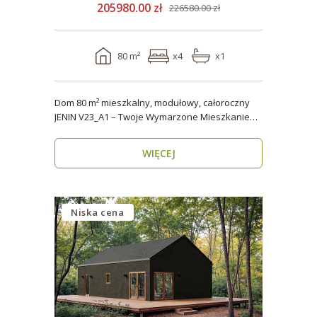
205980.00 zł
226580.00 zł
80 m²
x4
x1
Dom 80 m² mieszkalny, modułowy, całoroczny
JENIN V23_A1 – Twoje Wymarzone Mieszkanie
na Każdy Sezon ..
WIĘCEJ
Niska cena