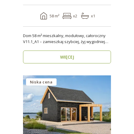
58 m²
x2
x1
Dom 58 m² mieszkalny, modułowy, całoroczny
V11.1_A1 – zamieszkaj szybciej, żyj wygodniej
Stworzon..
WIĘCEJ
Niska cena