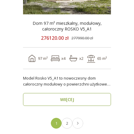
Dom 97 m² mieszkalny, modułowy,
całoroczny ROSKO V5_A1
276120.00 zł
277990.00 zł
97 m²
x4
x2
65 m²
Model Rosko V5_A1 to nowoczesny dom
całoroczny modułowy o powierzchni użytkowej
ponad 96 m². Dzięki ..
WIĘCEJ
1
2