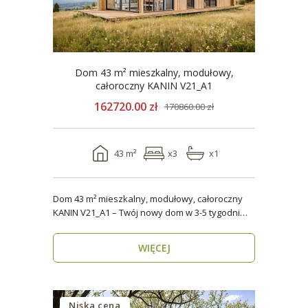
Dom 43 m² mieszkalny, modułowy,
całoroczny KANIN V21_A1
162720.00 zł
170860.00 zł
43 m²
x3
x1
Dom 43 m² mieszkalny, modułowy, całoroczny
KANIN V21_A1 – Twój nowy dom w 3-5 tygodni
Domy mod..
WIĘCEJ
Niska cena