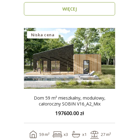
WIĘCEJ
Niska cena
Dom 59 m² mieszkalny, modułowy,
całoroczny SOBIN V16_A2_Mix
197600.00 zł
59 m²
x3
x1
27 m²