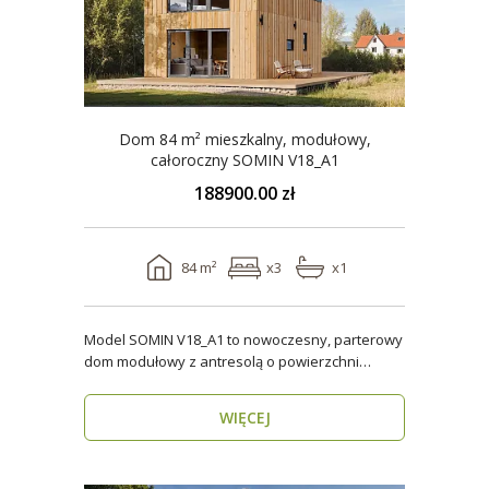
Dom 84 m² mieszkalny, modułowy,
całoroczny SOMIN V18_A1
188900.00 zł
84 m²
x3
x1
Model SOMIN V18_A1 to nowoczesny, parterowy
dom modułowy z antresolą o powierzchni
użytkowej 84 m², ..
WIĘCEJ