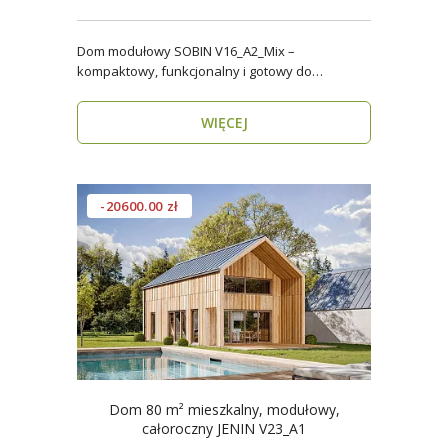
Dom modułowy SOBIN V16_A2_Mix –
kompaktowy, funkcjonalny i gotowy do
zamieszkania przez cały rok ..
WIĘCEJ
-20600.00 zł
Dom 80 m² mieszkalny, modułowy,
całoroczny JENIN V23_A1