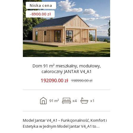
Niska cena
-6900.00 zł
Dom 91 m² mieszkalny, modułowy,
całoroczny JANTAR V4_A1
192090.00 zł
198990.00 zł
91 m²
x4
x1
Model Jantar V4_A1 – Funkcjonalność, Komfort i
Estetyka w Jednym Model Jantar V4_A1 to
nowoczesny..