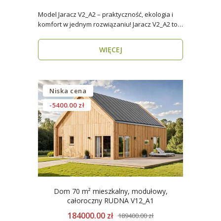
Model Jaracz V2_A2 – praktyczność, ekologia i
komfort w jednym rozwiązaniu! Jaracz V2_A2 to
wyjąt..
WIĘCEJ
Niska cena
-5400.00 zł
Dom 70 m² mieszkalny, modułowy,
całoroczny RUDNA V12_A1
184000.00 zł
189400.00 zł