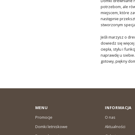
Domki drewniane na
potrzebom, ale rów
miejscem, które za
następnie przekszt
stworzonym specjal
Jeśli marzysz o dr
dowiedz się więcej
ciepła, stylu i fun
naprawdę u siebie.
gotowy, piękny dom
MENU
INFORMACJA
Promocje
O nas
Domki letniskowe
Aktualności