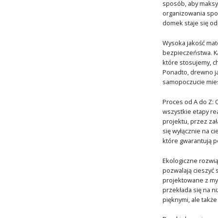
sposób, aby maksym
organizowania spotk
domek staje się o
Wysoka jakość mate
bezpieczeństwa. Ka
które stosujemy, c
Ponadto, drewno ja
samopoczucie mie
Proces od A do Z: 
wszystkie etapy r
projektu, przez za
się wyłącznie na c
które gwarantują 
Ekologiczne rozwią
pozwalają cieszyć 
projektowane z myś
przekłada się na n
pięknymi, ale takż