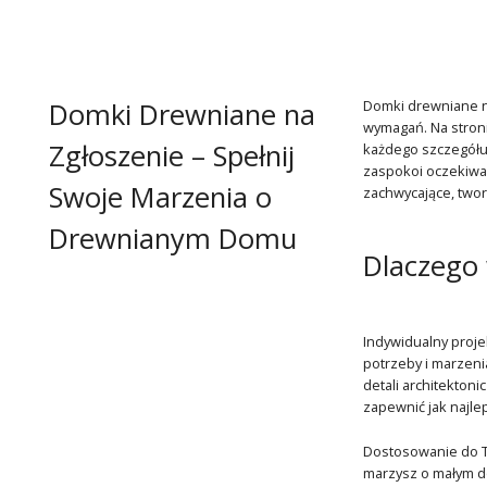
Domki Drewniane na
Domki drewniane n
wymagań. Na stroni
Zgłoszenie – Spełnij
każdego szczegółu,
zaspokoi oczekiwan
Swoje Marzenia o
zachwycające, twor
Drewnianym Domu
Dlaczego 
Indywidualny proje
potrzeby i marzeni
detali architekton
zapewnić jak najle
Dostosowanie do T
marzysz o małym d