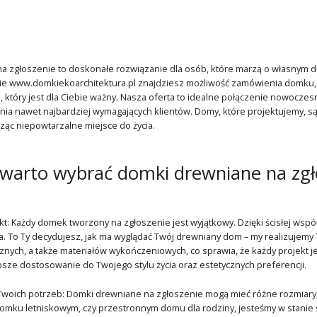
a zgłoszenie to doskonałe rozwiązanie dla osób, które marzą o własnym
e www.domkiekoarchitektura.pl znajdziesz możliwość zamówienia domku, k
 który jest dla Ciebie ważny. Nasza oferta to idealne połączenie nowoczesny
ia nawet najbardziej wymagających klientów. Domy, które projektujemy, są 
ząc niepowtarzalne miejsce do życia.
warto wybrać domki drewniane na zgł
kt: Każdy domek tworzony na zgłoszenie jest wyjątkowy. Dzięki ścisłej wspó
a. To Ty decydujesz, jak ma wyglądać Twój drewniany dom – my realizujem
icznych, a także materiałów wykończeniowych, co sprawia, że każdy projekt 
psze dostosowanie do Twojego stylu życia oraz estetycznych preferencji.
woich potrzeb: Domki drewniane na zgłoszenie mogą mieć różne rozmiary, 
omku letniskowym, czy przestronnym domu dla rodziny, jesteśmy w stanie