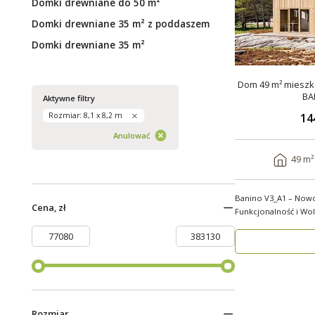
Domki drewniane do 50 m²
Domki drewniane 35 m² z poddaszem
Domki drewniane 35 m²
Dom 49 m² mieszka
BA
Aktywne filtry
14
Rozmiar: 8,1 x 8,2 m
Anulować
49 m²
Banino V3_A1 – Now
Cena, zł
Funkcjonalność i Wolno
wygody i estety..
Rozmiar