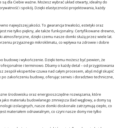
 są dla Ciebie ważne. Możesz wybrać układ otwarty, idealny do
prywatność i spokój. Dzięki elastyczności projektowania, każdy
o najwyższej jakości. To gwarancja trwałości, estetyki oraz
est nie tylko piękny, ale także funkcjonalny. Certyfikowane drewno,
ki atmosferyczne, dzięki czemu nasze domki służą przez wiele lat.
orzeniu przyjaznego mikroklimatu, co wpływa na zdrowie i dobre
 po budowę i wykończenie. Dzięki temu możesz być pewien, że
fesjonalnie i terminowo. Dbamy o każdy detal – od przygotowania
asz zespół ekspertów czuwa nad całym procesem, abyś mógł skupić
że po zakończeniu budowy, oferując serwis i doradztwo techniczne,
jazne środowisku oraz energooszczędne rozwiązania, które
a jako materiału budowlanego zmniejsza ślad węglowy, a domy są
logii izolacyjnych, nasze domki doskonale zatrzymują ciepło, co
jest materiałem odnawialnym, co czyni nasze domy nie tylko