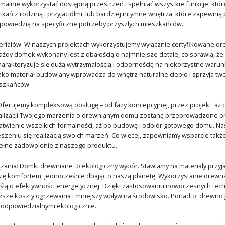
alnie wykorzystać dostępną przestrzeń i spełniać wszystkie funkcje, które
ań z rodziną i przyjaciółmi, lub bardziej intymne wnętrza, które zapewnią 
dpowiedzią na specyficzne potrzeby przyszłych mieszkańców.
riałów: W naszych projektach wykorzystujemy wyłącznie certyfikowane drewn
żdy domek wykonany jest z dbałością o najmniejsze detale, co sprawia, że j
harakteryzuje się dużą wytrzymałością i odpornością na niekorzystne warun
ko materiał budowlany wprowadza do wnętrz naturalne ciepło i sprzyja tw
szkańców.
Oferujemy kompleksową obsługę – od fazy koncepcyjnej, przez projekt, aż
ealizacji Twojego marzenia o drewnianym domu zostaną przeprowadzone pro
łatwienie wszelkich formalności, aż po budowę i odbiór gotowego domu. N
ieszeniu się realizacją swoich marzeń. Co więcej, zapewniamy wsparcie tak
pełne zadowolenie z naszego produktu.
zania: Domki drewniane to ekologiczny wybór. Stawiamy na materiały przy
się komfortem, jednocześnie dbając o naszą planetę. Wykorzystanie drewn
lą o efektywności energetycznej. Dzięki zastosowaniu nowoczesnych techno
iższe koszty ogrzewania i mniejszy wpływ na środowisko. Ponadto, drewno 
e odpowiedzialnymi ekologicznie.