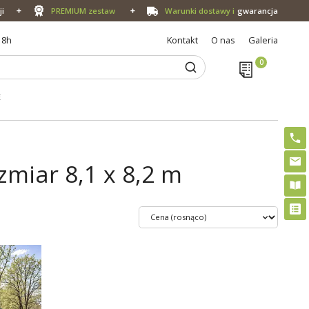
ji
PREMIUM zestaw
Warunki dostawy i
gwarancja
18h
Kontakt
O nas
Galeria
E
miar 8,1 x 8,2 m