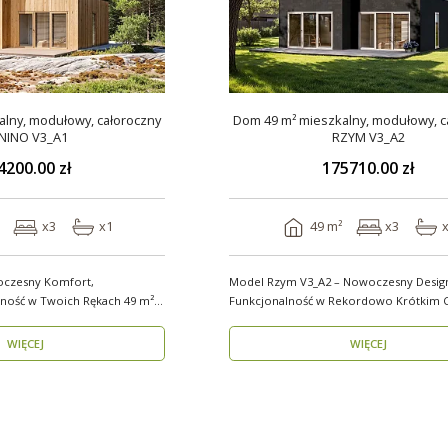
lny, modułowy, całoroczny
Dom 49 m² mieszkalny, modułowy, c
NINO V3_A1
RZYM V3_A2
4200.00 zł
175710.00 zł
x3
x1
49 m²
x3
oczesny Komfort,
Model Rzym V3_A2 – Nowoczesny Design
ść w Twoich Rękach 49 m²
Funkcjonalność w Rekordowo Krótkim C
Model Rzym V3_A2..
WIĘCEJ
WIĘCEJ