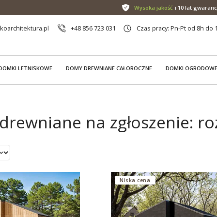
Wysoka jakość
i 10 lat gwaranc
oarchitektura.pl
+48 856 723 031
Czas pracy: Pn-Pt od 8h do 
DOMKI LETNISKOWE
DOMY DREWNIANE CAŁOROCZNE
DOMKI OGRODOW
drewniane na zgłoszenie: roz
Niska cena