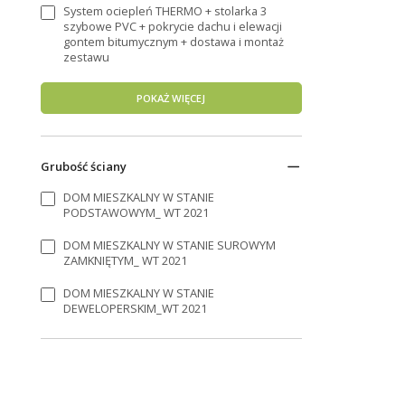
System ociepleń THERMO + stolarka 3
szybowe PVC + pokrycie dachu i elewacji
gontem bitumycznym + dostawa i montaż
zestawu
POKAŻ WIĘCEJ
Grubość ściany
DOM MIESZKALNY W STANIE
PODSTAWOWYM_ WT 2021
DOM MIESZKALNY W STANIE SUROWYM
ZAMKNIĘTYM_ WT 2021
DOM MIESZKALNY W STANIE
DEWELOPERSKIM_WT 2021