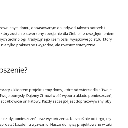
 drewnianym domu, dopasowanym do indywidualnych potrzeb i
tóry zostanie stworzony specjalnie dla Ciebie – z uwzględnieniem
ch technologii, tradycyjnego rzemiosła i wyjątkowego stylu, który
nie tylko praktyczne i wygodne, ale również estetycznie
oszenie?
łpracy z klientem projektujemy domy, które odzwierciedlają Twoje
y Twoje pomysły. Dajemy Ci możliwość wyboru układu pomieszczeń,
jest całkowicie unikatowy. Każdy szczegół jest dopracowywany, aby
układy pomieszczeń oraz wykończenia. Niezależnie od tego, czy
 sprostać każdemu wyzwaniu. Nasze domy są projektowane w taki