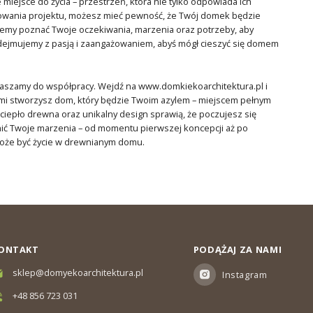
miejsce do życia – przestrzeń, która nie tylko odpowiada ich
osowania projektu, możesz mieć pewność, że Twój domek będzie
cemy poznać Twoje oczekiwania, marzenia oraz potrzeby, aby
podejmujemy z pasją i zaangażowaniem, abyś mógł cieszyć się domem
raszamy do współpracy. Wejdź na www.domkiekoarchitektura.pl i
nami stworzysz dom, który będzie Twoim azylem – miejscem pełnym
, ciepło drewna oraz unikalny design sprawią, że poczujesz się
nić Twoje marzenia – od momentu pierwszej koncepcji aż po
może być życie w drewnianym domu.
ONTAKT
PODĄŻAJ ZA NAMI
sklep@domyekoarchitektura.pl
Instagram
+48 856 723 031