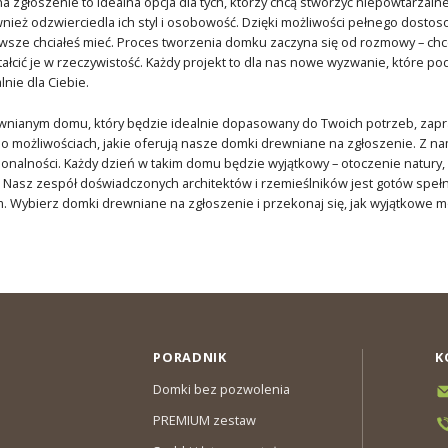
 zgłoszenie to idealna opcja dla tych, którzy chcą stworzyć niepowtarzalne 
nież odzwierciedla ich styl i osobowość. Dzięki możliwości pełnego dost
wsze chciałeś mieć. Proces tworzenia domku zaczyna się od rozmowy – ch
ałcić je w rzeczywistość. Każdy projekt to dla nas nowe wyzwanie, które 
nie dla Ciebie.
ewnianym domu, który będzie idealnie dopasowany do Twoich potrzeb, zap
 o możliwościach, jakie oferują nasze domki drewniane na zgłoszenie. Z 
kcjonalności. Każdy dzień w takim domu będzie wyjątkowy – otoczenie natury
 Nasz zespół doświadczonych architektów i rzemieślników jest gotów speł
. Wybierz domki drewniane na zgłoszenie i przekonaj się, jak wyjątkowe 
PORADNIK
K
Domki bez pozwolenia
PREMIUM zestaw