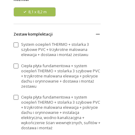
8,1 x 8,2 m
Zestaw komplektacji
System ociepleń THERMO + stolarka 3
szybowe PVC + trzykrotne malowana
elewacja + dostawa i montaż zestawu
Ciepła płyta fundamentowa + system
ociepleń THERMO + stolarka 3 szybowe PVC
+ trzykrotne malowana elewacja + pokrycie
dachu i orynnowanie + dostawa i montaż
zestawu
Ciepła płyta fundamentowa + system
ociepleń THERMO + stolarka 3 szybowe PVC
+ trzykrotne malowana elewacja + pokrycie
dachu i orynnowanie + instalacja
elektryczna, wodno-kanalizacyjna +
wykończenie ścian wewnętrznych, sufitów +
dostawa i montaż