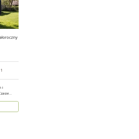
ałoroczny
x1
 i
zasie