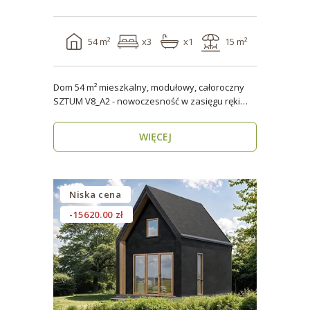
54 m²
x3
x1
15 m²
Dom 54 m² mieszkalny, modułowy, całoroczny
SZTUM V8_A2 - nowoczesność w zasięgu ręki
Twój nowy..
WIĘCEJ
Niska cena
-15620.00 zł