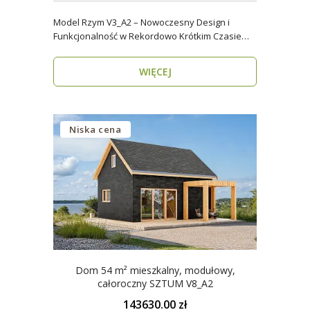
Model Rzym V3_A2 – Nowoczesny Design i
Funkcjonalność w Rekordowo Krótkim Czasie
Model Rzym V3_A2..
WIĘCEJ
Niska cena
Dom 54 m² mieszkalny, modułowy,
całoroczny SZTUM V8_A2
143630.00 zł