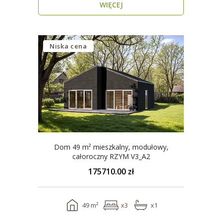
WIĘCEJ
Niska cena
Dom 49 m² mieszkalny, modułowy,
całoroczny RZYM V3_A2
175710.00 zł
49 m²
x3
x1