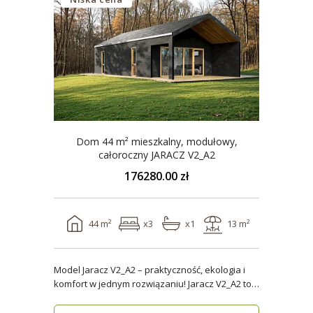
Dom 44 m² mieszkalny, modułowy,
całoroczny JARACZ V2_A2
176280.00 zł
44 m²
x3
x1
13 m²
Model Jaracz V2_A2 – praktyczność, ekologia i
komfort w jednym rozwiązaniu! Jaracz V2_A2 to
wyjąt..