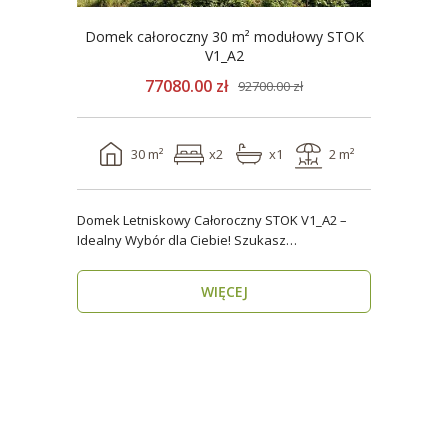
Domek całoroczny 30 m² modułowy STOK
V1_A2
77080.00 zł
92700.00 zł
30 m²
x2
x1
2 m²
Domek Letniskowy Całoroczny STOK V1_A2 –
Idealny Wybór dla Ciebie! Szukasz
praktycznego, kompaktowe..
WIĘCEJ