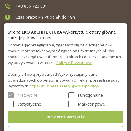
+48 856 723 031
Czas pracy: Pn-Pt od 8h do 18h
Ul. Elewatorska 10, Białystok
Strona
EKO ARCHITEKTURA
wykorzystuje cztery główne
rodzaje plików cookies.
Kontynuując przeglądanie, zgadzasz się na niezbędne pliki
MENU
cookie. Możesz także wyrazić zgodę na użycie innych plików
cookie. Szczegółowe informacje o plikach cookies i sposobie ich
INFORMACJA
wykorzystywania w naszej
Polityce Prywatności
.
Dbamy o Twoją prywatność! Wykorzystujemy dane
PORADNIK
odwiedzających do personalizowanych reklam, przestrzegając
wytycznych
https://business.safety.google/privacy/
Niezbędne
Funkcjonalne
Statystyczne
Marketingowe
Potwierdź wszystko