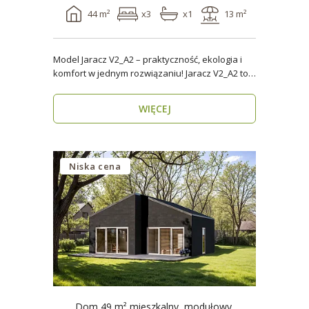
44 m²
x3
x1
13 m²
Model Jaracz V2_A2 – praktyczność, ekologia i
komfort w jednym rozwiązaniu! Jaracz V2_A2 to
wyjąt..
WIĘCEJ
Niska cena
Dom 49 m² mieszkalny, modułowy,