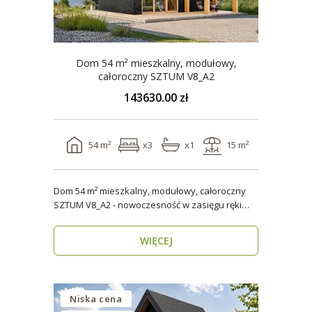
Dom 54 m² mieszkalny, modułowy,
całoroczny SZTUM V8_A2
143630.00 zł
54 m²
x3
x1
15 m²
Dom 54 m² mieszkalny, modułowy, całoroczny
SZTUM V8_A2 - nowoczesność w zasięgu ręki
Twój nowy..
WIĘCEJ
Niska cena