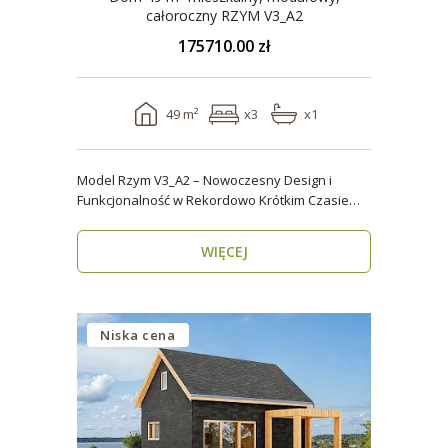
całoroczny RZYM V3_A2
175710.00 zł
49 m²
x3
x1
Model Rzym V3_A2 – Nowoczesny Design i
Funkcjonalność w Rekordowo Krótkim Czasie
Model Rzym V3_A2..
WIĘCEJ
Niska cena