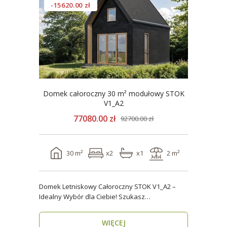
-15620.00 zł
Domek całoroczny 30 m² modułowy STOK
V1_A2
77080.00 zł
92700.00 zł
30 m²
x2
x1
2 m²
Domek Letniskowy Całoroczny STOK V1_A2 –
Idealny Wybór dla Ciebie! Szukasz
praktycznego, kompaktowe..
WIĘCEJ