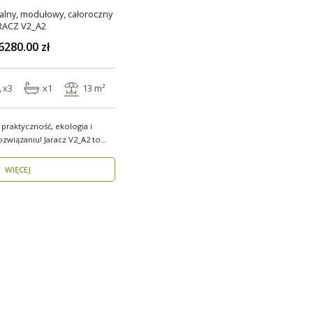
lny, modułowy, całoroczny
RACZ V2_A2
6280.00 zł
x3
x1
13 m²
 praktyczność, ekologia i
 Jaracz V2_A2 to
WIĘCEJ