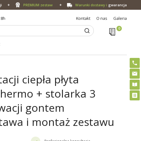
ji
PREMIUM zestaw
Warunki dostawy i
gwarancja
18h
Kontakt
O nas
Galeria
E
cji ciepła płyta
hermo + stolarka 3
ewacji gontem
tawa i montaż zestawu