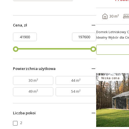
30 m²
Cena, zł
Domek Letniskowy C
Idealny Wybór dla Ci
kompaktowe..
Powierzchnia użytkowa
Niska cena
30 m²
44 m²
49 m²
54 m²
Liczba pokoi
2