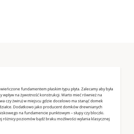
ieńczone fundamentem płaskim typu płyta. Zalecamy aby była
y wpływ na żywotność konstrukcji. Warto mieć również na
ywa czy żwiru) w miejscu gdzie docelowo ma stanąć domek
 działce. Dodatkowo jako producent domków drewnianych
iskowego na fundamencie punktowym – słupy czy bloczki.
ej różnicy poziomów bądź braku możliwości wylania klasycznej