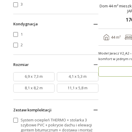
3
Dom 44 m² mieszka
JA
17
Kondygnacja
1
44 m²
2
Model Jaracz V2_A2 –
komfort w jednym rozwiązaniu!
Rozmiar
wyjąt..
6,9 x 7,3 m
4,1 x 5,3 m
8,1 x 8,2 m
11,1 x 5,8 m
Zestaw komplektacji
System ociepleń THERMO + stolarka 3
szybowe PVC + pokrycie dachu i elewacji
gontem bitumycznym + dostawa i montaż