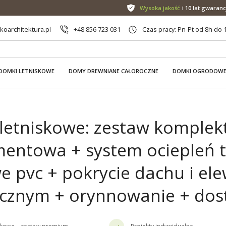
Wysoka jakość
i 10 lat gwaranc
oarchitektura.pl
+48 856 723 031
Czas pracy: Pn-Pt od 8h do 
DOMKI LETNISKOWE
DOMY DREWNIANE CAŁOROCZNE
DOMKI OGRODOW
etniskowe: zestaw komplekta
entowa + system ociepleń t
e pvc + pokrycie dachu i el
cznym + orynnowanie + dos