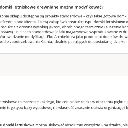
 domki letniskowe drewniane można modyfikować?
tronie sklepu dostępne są projekty standardowe – czyli takie gotowe dom
ośrednio pod Klienta. Zaletą zakupów konstrukcji typu
domki letniskowe
o
rodukcja z drewna wysokiej jakości, obrobionego termicznie (suszenie 
ostawą – nie są to standardowe leżaki magazynowe wyprodukowane w dużej 
prowadzanie modyfikacji - Eko Architektura jako producent domków drewn
edle zapotrzebowania Klienta, idealnie pasujących do posiadanej działki.
tniskowe to marzenie każdego, kto ceni sobie relaks w otoczeniu pięknej 
nie tego typu bazy wypadowej na własność znacznie ułatwia organizację i 
.
 domki letniskowe
można ulokować absolutnie wszędzie – na działce, plaży