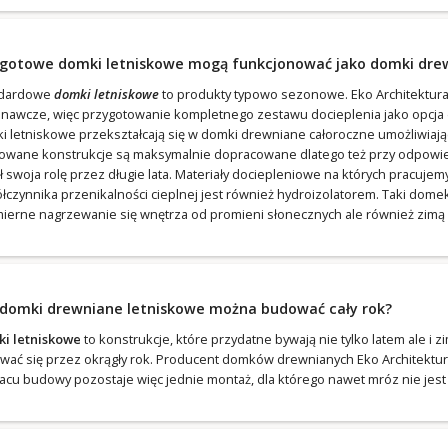
 gotowe domki letniskowe mogą funkcjonować jako domki dre
ndardowe
domki letniskowe
to produkty typowo sezonowe. Eko Architektur
nawcze, więc przygotowanie kompletnego zestawu docieplenia jako opcja d
i letniskowe przekształcają się w domki drewniane całoroczne umożliwiaj
owane konstrukcje są maksymalnie dopracowane dlatego też przy odpowied
ił swoja rolę przez długie lata. Materiały dociepleniowe na których pracuj
łczynnika przenikalności cieplnej jest również hydroizolatorem. Taki dom
ierne nagrzewanie się wnętrza od promieni słonecznych ale również zimą –
 domki drewniane letniskowe można budować cały rok?
i letniskowe
to konstrukcje, które przydatne bywają nie tylko latem ale i 
wać się przez okrągły rok. Producent domków drewnianych Eko Architektur
lacu budowy pozostaje więc jednie montaż, dla którego nawet mróz nie jes