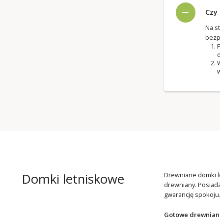
Czy
Na s
bezp
P
d
W
w
Domki letniskowe
Drewniane domki le
drewniany. Posiada
gwarancję spokoju
Gotowe drewniane