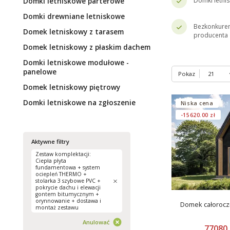
Domki letniskowe parterowe
Domki letni
Domki drewniane letniskowe
Bezkonkuren
Domek letniskowy z tarasem
producenta
Domek letniskowy z płaskim dachem
Domki letniskowe modułowe -
panelowe
Pokaz
Domek letniskowy piętrowy
Domki letniskowe na zgłoszenie
Niska cena
-15620.00 zł
Aktywne filtry
Zestaw komplektacji:
Ciepła płyta
fundamentowa + system
ociepleń THERMO +
stolarka 3 szybowe PVC +
pokrycie dachu i elewacji
gontem bitumycznym +
orynnowanie + dostawa i
Domek całorocz
montaż zestawu
Anulować
77080.