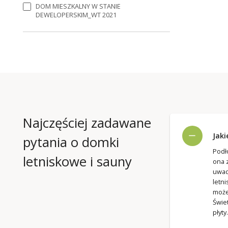
DOM MIESZKALNY W STANIE
DEWELOPERSKIM_WT 2021
Najczęściej zadawane
Jaki
pytania o domki
Podł
letniskowe i sauny
ona 
uwad
letn
może
Świe
płyty.