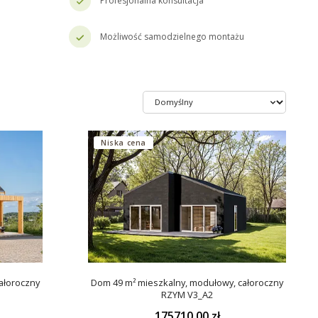
Profesjonalna konsultacja
Możliwość samodzielnego montażu
Niska cena
ałoroczny
Dom 49 m² mieszkalny, modułowy, całoroczny
RZYM V3_A2
175710.00 zł