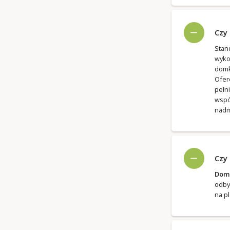
Czy
Sta
wyko
domk
Ofer
pełn
wspó
nadm
Czy
Domk
odby
na p