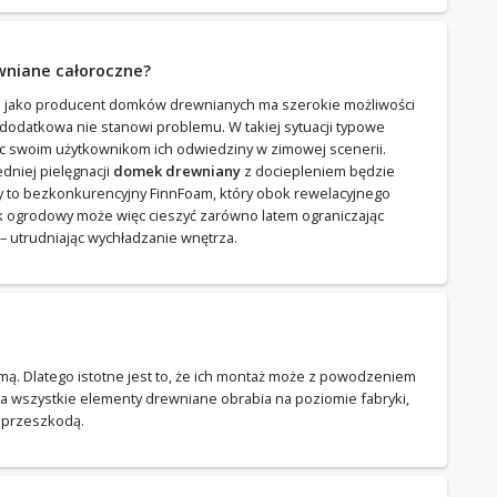
wniane całoroczne?
a jako producent domków drewnianych ma szerokie możliwości
odatkowa nie stanowi problemu. W takiej sytuacji typowe
ąc swoim użytkownikom ich odwiedziny w zimowej scenerii.
niej pielęgnacji
domek drewniany
z dociepleniem będzie
emy to bezkonkurencyjny FinnFoam, który obok rewelacyjnego
ek ogrodowy może więc cieszyć zarówno latem ograniczając
 utrudniając wychładzanie wnętrza.
zimą. Dlatego istotne jest to, że ich montaż może z powodzeniem
a wszystkie elementy drewniane obrabia na poziomie fabryki,
t przeszkodą.