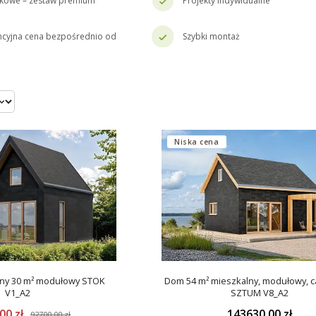
skowe – zestaw premium
Projekty indywidualne
cyjna cena bezpośrednio od
Szybki montaż
Niska cena
ny 30 m² modułowy STOK
Dom 54 m² mieszkalny, modułowy, c
V1_A2
SZTUM V8_A2
00 zł
143630.00 zł
92700.00 zł