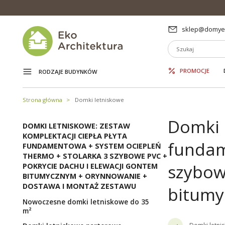
sklep@domyek
PROMOCJE
RODZAJE BUDYNKÓW
Strona główna
Domki letniskowe
Domki l
DOMKI LETNISKOWE: ZESTAW
KOMPLEKTACJI CIEPŁA PŁYTA
fundam
FUNDAMENTOWA + SYSTEM OCIEPLEŃ
THERMO + STOLARKA 3 SZYBOWE PVC +
szybow
POKRYCIE DACHU I ELEWACJI GONTEM
BITUMYCZNYM + ORYNNOWANIE +
DOSTAWA I MONTAŻ ZESTAWU
bitumy
Nowoczesne domki letniskowe do 35
m²