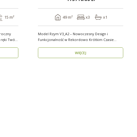
15 m²
49 m²
x3
x1
roczny
Model Rzym V3_A2 – Nowoczesny Design i
 Twój
Funkcjonalność w Rekordowo Krótkim Czasie
Model Rzym V3_A2..
WIĘCEJ