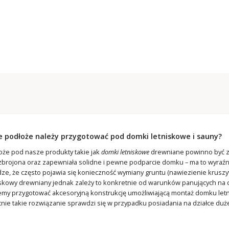
e podłoże należy przygotować pod domki letniskowe i sauny?
oże pod nasze produkty takie jak
domki letniskowe
drewniane powinno być zw
zbrojona oraz zapewniała solidne i pewne podparcie domku – ma to wyraźn
ze, że często pojawia się konieczność wymiany gruntu (nawiezienie krusz
iskowy drewniany jednak zależy to konkretnie od warunków panujących na
my przygotować akcesoryjną konstrukcję umożliwiającą montaż domku letn
tnie takie rozwiązanie sprawdzi się w przypadku posiadania na działce duż