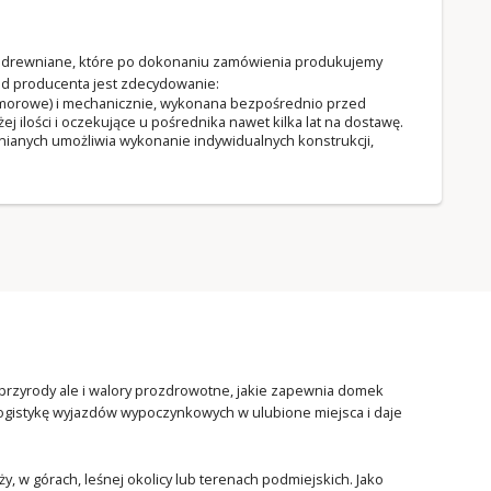
ki drewniane, które po dokonaniu zamówienia produkujemy
d producenta jest zdecydowanie:
komorowe) i mechanicznie, wykonana bezpośrednio przed
ilości i oczekujące u pośrednika nawet kilka lat na dostawę.
ianych umożliwia wykonanie indywidualnych konstrukcji,
przyrody ale i walory prozdrowotne, jakie zapewnia domek
logistykę wyjazdów wypoczynkowych w ulubione miejsca i daje
, w górach, leśnej okolicy lub terenach podmiejskich. Jako