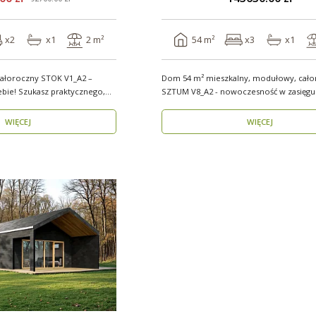
x2
x1
2 m²
54 m²
x3
x1
ałoroczny STOK V1_A2 –
Dom 54 m² mieszkalny, modułowy, cało
ebie! Szukasz praktycznego,
SZTUM V8_A2 - nowoczesność w zasięgu ręki
nowy..
WIĘCEJ
WIĘCEJ