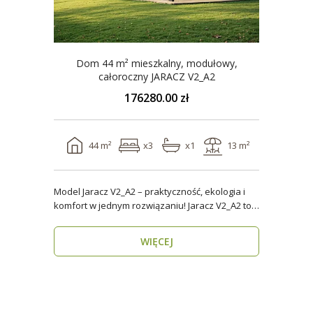
Dom 44 m² mieszkalny, modułowy,
całoroczny JARACZ V2_A2
176280.00 zł
44 m²
x3
x1
13 m²
Model Jaracz V2_A2 – praktyczność, ekologia i
komfort w jednym rozwiązaniu! Jaracz V2_A2 to
wyjąt..
WIĘCEJ