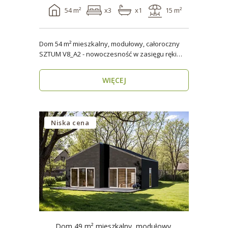
54 m²
x3
x1
15 m²
Dom 54 m² mieszkalny, modułowy, całoroczny
SZTUM V8_A2 - nowoczesność w zasięgu ręki
Twój nowy..
WIĘCEJ
Niska cena
Dom 49 m² mieszkalny, modułowy,