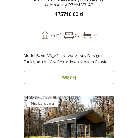
całoroczny RZYM V3_A2
175710.00 zł
49 m²
x3
x1
Model Rzym V3_A2 – Nowoczesny Design i
Funkcjonalność w Rekordowo Krótkim Czasie
Model Rzym V3_A2..
WIĘCEJ
Niska cena