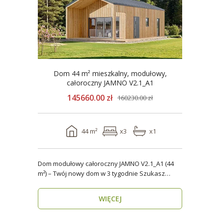
Dom 44 m² mieszkalny, modułowy,
całoroczny JAMNO V2.1_A1
145660.00 zł
160230.00 zł
44 m²
x3
x1
Dom modułowy całoroczny JAMNO V2.1_A1 (44
m²) – Twój nowy dom w 3 tygodnie Szukasz
domu, który..
WIĘCEJ