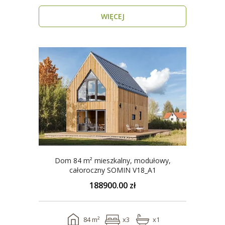
o do..
WIĘCEJ
Dom 84 m² mieszkalny, modułowy,
całoroczny SOMIN V18_A1
188900.00 zł
84 m²
x3
x1