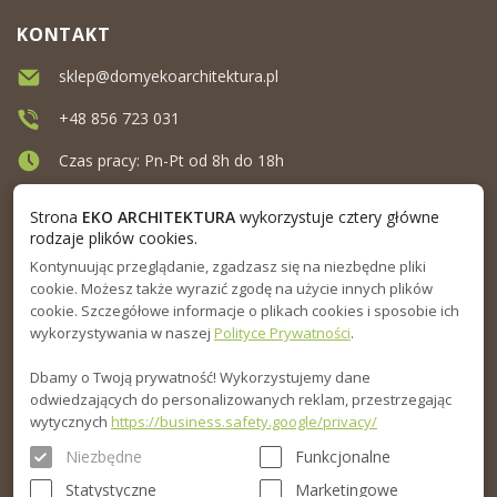
KONTAKT
sklep@domyekoarchitektura.pl
+48 856 723 031
Czas pracy: Pn-Pt od 8h do 18h
Ul. Elewatorska 10, Białystok
Strona
EKO ARCHITEKTURA
wykorzystuje cztery główne
rodzaje plików cookies.
Kontynuując przeglądanie, zgadzasz się na niezbędne pliki
MENU
cookie. Możesz także wyrazić zgodę na użycie innych plików
cookie. Szczegółowe informacje o plikach cookies i sposobie ich
INFORMACJA
wykorzystywania w naszej
Polityce Prywatności
.
Dbamy o Twoją prywatność! Wykorzystujemy dane
PORADNIK
odwiedzających do personalizowanych reklam, przestrzegając
wytycznych
https://business.safety.google/privacy/
Niezbędne
Funkcjonalne
Statystyczne
Marketingowe