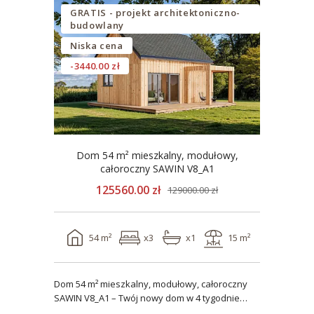
GRATIS - projekt architektoniczno-
budowlany
Niska cena
-3440.00 zł
Dom 54 m² mieszkalny, modułowy,
całoroczny SAWIN V8_A1
125560.00 zł
129000.00 zł
54 m²
x3
x1
15 m²
Dom 54 m² mieszkalny, modułowy, całoroczny
SAWIN V8_A1 – Twój nowy dom w 4 tygodnie
Domy budow..