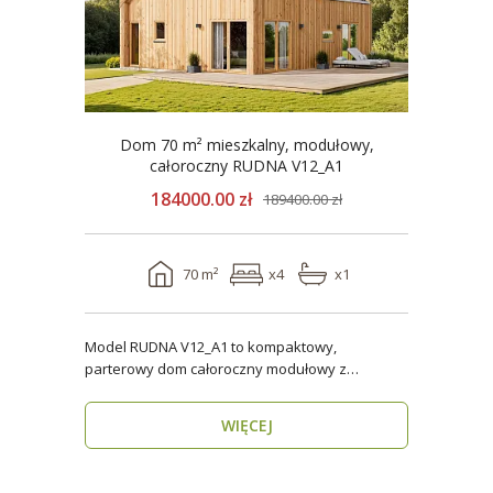
Dom 70 m² mieszkalny, modułowy,
całoroczny RUDNA V12_A1
184000.00 zł
189400.00 zł
70 m²
x4
x1
Model RUDNA V12_A1 to kompaktowy,
parterowy dom całoroczny modułowy z
antresolą, o powierzchni użytk..
WIĘCEJ