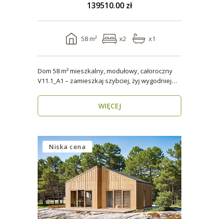
139510.00 zł
58 m²
x2
x1
Dom 58 m² mieszkalny, modułowy, całoroczny
V11.1_A1 – zamieszkaj szybciej, żyj wygodniej
Stworzon..
WIĘCEJ
Niska cena