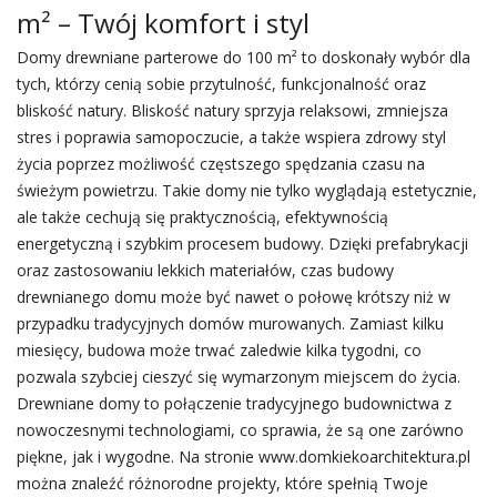
m² – Twój komfort i styl
Domy drewniane parterowe do 100 m² to doskonały wybór dla
tych, którzy cenią sobie przytulność, funkcjonalność oraz
bliskość natury. Bliskość natury sprzyja relaksowi, zmniejsza
stres i poprawia samopoczucie, a także wspiera zdrowy styl
życia poprzez możliwość częstszego spędzania czasu na
świeżym powietrzu. Takie domy nie tylko wyglądają estetycznie,
ale także cechują się praktycznością, efektywnością
energetyczną i szybkim procesem budowy. Dzięki prefabrykacji
oraz zastosowaniu lekkich materiałów, czas budowy
drewnianego domu może być nawet o połowę krótszy niż w
przypadku tradycyjnych domów murowanych. Zamiast kilku
miesięcy, budowa może trwać zaledwie kilka tygodni, co
pozwala szybciej cieszyć się wymarzonym miejscem do życia.
Drewniane domy to połączenie tradycyjnego budownictwa z
nowoczesnymi technologiami, co sprawia, że są one zarówno
piękne, jak i wygodne. Na stronie www.domkiekoarchitektura.pl
można znaleźć różnorodne projekty, które spełnią Twoje