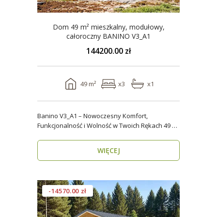
Dom 49 m² mieszkalny, modułowy,
całoroczny BANINO V3_A1
144200.00 zł
49 m²
x3
x1
Banino V3_A1 – Nowoczesny Komfort,
Funkcjonalność i Wolność w Twoich Rękach 49 m²
wygody i estety..
WIĘCEJ
-14570.00 zł