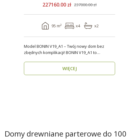
227160.00 zł
237000.00 zł
95 m²
x4
x2
Model BONIN V19_A1 – Twój nowy dom bez
zbędnych komplikacji! BONIN V19_A1 to
nowoczesny, parterow..
WIĘCEJ
Domy drewniane parterowe do 100