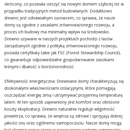
skrócony, co pozwala cieszyć się nowym domem szybciej niż w
przypadku tradycyjnych metod budowlanych. Dodatkowo
drewno jest odnawialnym surowcem, co sprawia, że nasze
domy są zgodne z zasadami zrównoważonego rozwoju, a
proces ich budowy ma minimalny wpływ na środowisko.
Drewno używane w naszych projektach pochodzi z lasów
zarządzanych zgodnie z polityką zrównoważonego rozwoju,
posiada certyfikaty takie jak FSC (Forest Stewardship Council),
co gwarantuje odpowiedzialne gospodarowanie zasobami
leśnymi i dbałość o bioróżnorodność.
Efektywność energetyczna: Drewniane domy charakteryzują się
doskonałymi właściwościami izolacyjnymi, które pomagają
oszczędzać energię zimą i utrzymywać przyjemną temperaturę
latem. W ten sposób zapewniony jest komfort oraz obniżone
koszty eksploatacji. Drewno naturalnie reguluje wilgotność
powietrza, co sprawia, że wnętrza są zdrowe i sprzyjają dobrej
jakości snu oraz ogólnemu samopoczuciu. Nasze domy mogą
być również wyposażone w nowoczesne systemy ogrzewania