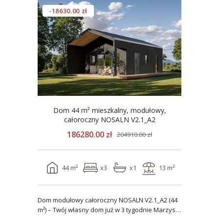
-18630.00 zł
Dom 44 m² mieszkalny, modułowy,
całoroczny NOSALN V2.1_A2
186280.00 zł
204910.00 zł
44 m²
x3
x1
13 m²
Dom modułowy całoroczny NOSALN V2.1_A2 (44
m²) – Twój własny dom już w 3 tygodnie Marzysz