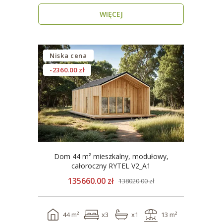
WIĘCEJ
Niska cena
-2360.00 zł
Dom 44 m² mieszkalny, modułowy,
całoroczny RYTEL V2_A1
135660.00 zł
138020.00 zł
44 m²
x3
x1
13 m²