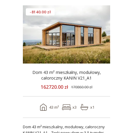
-8140.00 zł
Dom 43 m² mieszkalny, modułowy,
całoroczny KANIN V21_A1
162720.00 zł
170860.00 zł
43 m²
x3
x1
Dom 43 m² mieszkalny, modułowy, całoroczny
KANIN V21_A1 – Twój nowy dom w 3-5 tygodni