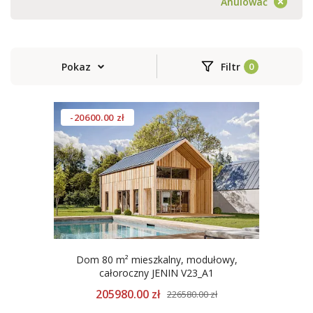
Anulować
Pokaz
Filtr
-20600.00 zł
Dom 80 m² mieszkalny, modułowy,
całoroczny JENIN V23_A1
205980.00 zł
226580.00 zł