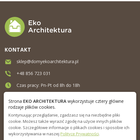
KONTAKT
sklep@domyekoarchitektura.pl
+48 856 723 031
Czas pracy: Pn-Pt od 8h do 18h
Ul. Elewatorska 10, Białystok
Strona
EKO ARCHITEKTURA
wykorzystuje cztery główne
rodzaje plików cookies.
Kontynuując przeglądanie, zgadzasz się na niezbędne pliki
MENU
cookie. Możesz także wyrazić zgodę na użycie innych plików
cookie. Szczegółowe informacje o plikach cookies i sposobie ich
INFORMACJA
wykorzystywania w naszej
Polityce Prywatności
.