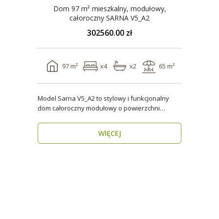
Dom 97 m² mieszkalny, modułowy,
całoroczny SARNA V5_A2
302560.00 zł
97 m²
x4
x2
65 m²
Model Sarna V5_A2 to stylowy i funkcjonalny
dom całoroczny modułowy o powierzchni
użytkowej ponad 96..
WIĘCEJ