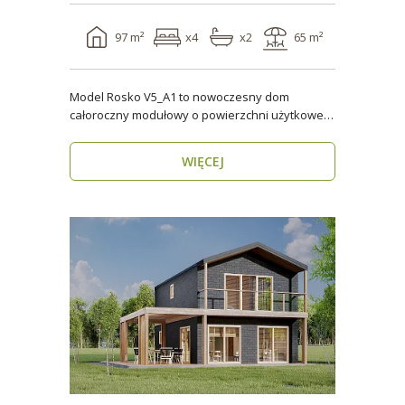
97 m²
x4
x2
65 m²
Model Rosko V5_A1 to nowoczesny dom
całoroczny modułowy o powierzchni użytkowej
ponad 96 m². Dzięki ..
WIĘCEJ