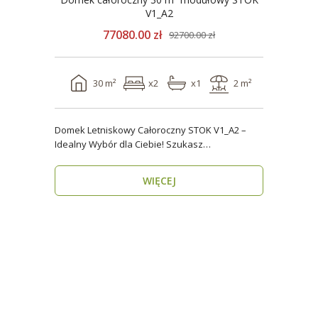
V1_A2
77080.00 zł
92700.00 zł
30 m²
x2
x1
2 m²
Domek Letniskowy Całoroczny STOK V1_A2 –
Idealny Wybór dla Ciebie! Szukasz
praktycznego, kompaktowe..
WIĘCEJ