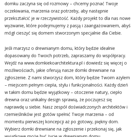
domku zaczyna się od rozmowy – chcemy poznać Twoje
oczekiwania, marzenia oraz potrzeby, aby następnie
przekształcić je w rzeczywistość. Każdy projekt to dla nas nowe
wyzwanie, które podejmujemy z pasją i zaangażowaniem, abyś
mógł cieszyć się domem stworzonym specjalnie dla Ciebie.
Jeśli marzysz o drewnianym domu, który będzie idealnie
dopasowany do Twoich potrzeb, zapraszamy do współpracy.
Wejdź na www.domkiekoarchitektura.pl i dowiedz się więcej o
możliwościach, jakie oferują nasze domki drewniane na
zgłoszenie. Z nami stworzysz dom, który będzie Twoim azylem
– miejscem pełnym ciepła, stylu i funkcjonalności. Każdy dzień
w takim domu będzie wyjątkowy – otoczenie natury, ciepło
drewna oraz unikalny design sprawią, że poczujesz się
naprawdę u siebie. Nasz zespół doświadczonych architektów i
rzemieślników jest gotów spełnić Twoje marzenia – od
momentu pierwszej koncepcji aż po gotowy, piękny dom.
Wybierz domki drewniane na zgłoszenie i przekonaj się, jak
wyjątkowe może być życie w drewnianym domu.