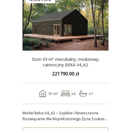
Dom 93 m² mieszkalny, modułowy,
całoroczny BEKA V4_A2
221790.00 zł
91 m²
x4
x1
Model Beka V4_A2 – Szybkie i Nowoczesne
Rozwiązanie dla Współczesnego Życia Szukasz
domu, który z..