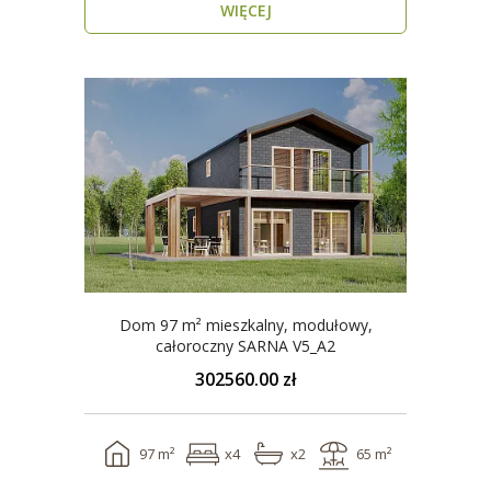
WIĘCEJ
Dom 97 m² mieszkalny, modułowy,
całoroczny SARNA V5_A2
302560.00 zł
97 m²
x4
x2
65 m²