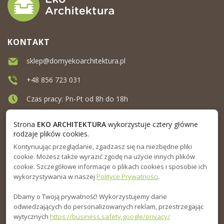
KONTAKT
sklep@domyekoarchitektura.pl
+48 856 723 031
Czas pracy: Pn-Pt od 8h do 18h
Ul. Elewatorska 10, Białystok
Strona
EKO ARCHITEKTURA
wykorzystuje cztery główne
rodzaje plików cookies.
Kontynuując przeglądanie, zgadzasz się na niezbędne pliki
MENU
cookie. Możesz także wyrazić zgodę na użycie innych plików
cookie. Szczegółowe informacje o plikach cookies i sposobie ich
INFORMACJA
wykorzystywania w naszej
Polityce Prywatności
.
Dbamy o Twoją prywatność! Wykorzystujemy dane
PORADNIK
odwiedzających do personalizowanych reklam, przestrzegając
wytycznych
https://business.safety.google/privacy/