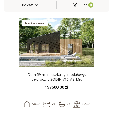
Pokaz
Filtr
Niska cena
Dom 59 m² mieszkalny, modułowy,
całoroczny SOBIN V16_A2_Mix
197600.00 zł
59 m²
x3
x1
27 m²