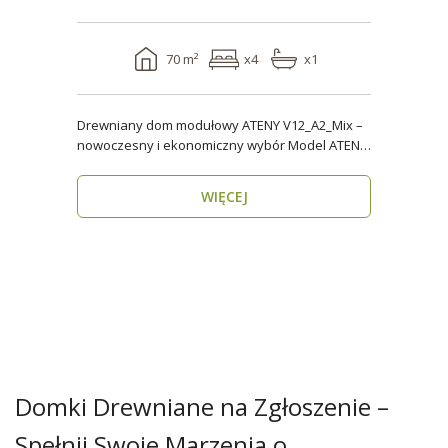
70 m²
x4
x1
Drewniany dom modułowy ATENY V12_A2_Mix –
nowoczesny i ekonomiczny wybór Model ATENY
V12_A2_Mix t..
WIĘCEJ
Domki Drewniane na Zgłoszenie –
Spełnij Swoje Marzenia o