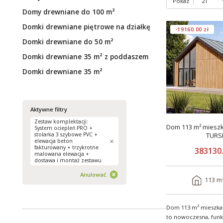
Pokaz
Domy drewniane do 100 m²
Domki drewniane piętrowe na działkę
-19160.00 zł
Domki drewniane do 50 m²
Domki drewniane 35 m² z poddaszem
Domki drewniane 35 m²
Aktywne filtry
Zestaw komplektacji:
Dom 113 m² mieszk
System ociepleń PRO +
stolarka 3 szybowe PVC +
TURS
elewacja beton
fakturowany + trzykrotne
383130.
malowana elewacja +
dostawa i montaż zestawu
Anulować
113 m
Dom 113 m² mieszkal
to nowoczesna, funkc