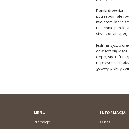
Domki drewniane na
potrzebom, ale rów
miejscem, które za
następnie przekszt
stworzonym specjal
Jeśli marzysz o dr
dowiedz się więcej
ciepła, stylu i fun
naprawdę u siebie.
gotowy, piękny dom
MENU
INFORMACJA
Promocje
O nas