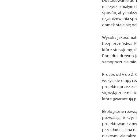
Dostosowanie do T
marzysz o małym d
sposób, aby maksym
organizowania spotk
domek staje się o
Wysoka jakość mate
bezpieczeństwa. Ka
które stosujemy, c
Ponadto, drewno ja
samopoczucie mie
Proces od A do Z: 
wszystkie etapy r
projektu, przez za
się wyłącznie na c
które gwarantują 
Ekologiczne rozwią
pozwalają cieszyć 
projektowane z myś
przekłada się na n
pięknymi, ale takż