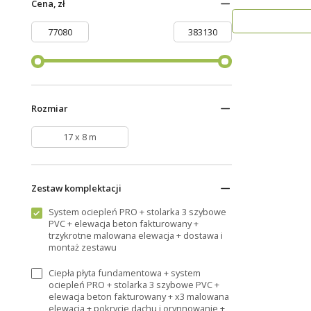
Cena, zł
przestrzeń dla..
Rozmiar
17 x 8 m
Zestaw komplektacji
System ociepleń PRO + stolarka 3 szybowe
PVC + elewacja beton fakturowany +
trzykrotne malowana elewacja + dostawa i
montaż zestawu
Ciepła płyta fundamentowa + system
ociepleń PRO + stolarka 3 szybowe PVC +
elewacja beton fakturowany + x3 malowana
elewacja + pokrycie dachu i orynnowanie +