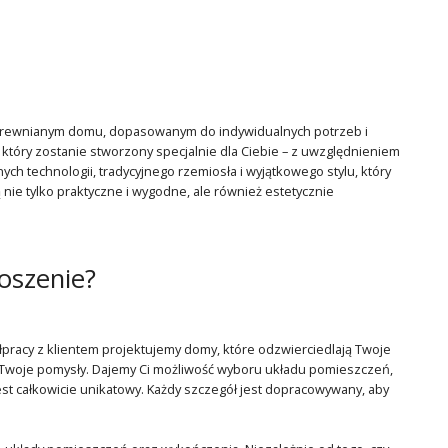
 drewnianym domu, dopasowanym do indywidualnych potrzeb i
tóry zostanie stworzony specjalnie dla Ciebie – z uwzględnieniem
ch technologii, tradycyjnego rzemiosła i wyjątkowego stylu, który
nie tylko praktyczne i wygodne, ale również estetycznie
oszenie?
łpracy z klientem projektujemy domy, które odzwierciedlają Twoje
y Twoje pomysły. Dajemy Ci możliwość wyboru układu pomieszczeń,
jest całkowicie unikatowy. Każdy szczegół jest dopracowywany, aby