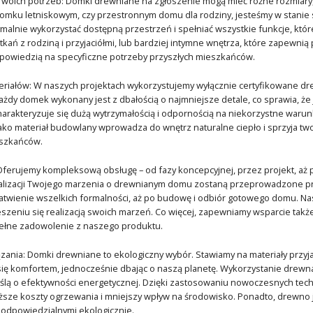
woich potrzeb: Domki drewniane na zgłoszenie mogą mieć różne rozmiary, 
omku letniskowym, czy przestronnym domu dla rodziny, jesteśmy w stanie
alnie wykorzystać dostępną przestrzeń i spełniać wszystkie funkcje, które
ań z rodziną i przyjaciółmi, lub bardziej intymne wnętrza, które zapewnią 
dpowiedzią na specyficzne potrzeby przyszłych mieszkańców.
riałów: W naszych projektach wykorzystujemy wyłącznie certyfikowane drewn
żdy domek wykonany jest z dbałością o najmniejsze detale, co sprawia, że j
harakteryzuje się dużą wytrzymałością i odpornością na niekorzystne warun
ko materiał budowlany wprowadza do wnętrz naturalne ciepło i sprzyja tw
szkańców.
Oferujemy kompleksową obsługę – od fazy koncepcyjnej, przez projekt, aż
ealizacji Twojego marzenia o drewnianym domu zostaną przeprowadzone pro
łatwienie wszelkich formalności, aż po budowę i odbiór gotowego domu. N
ieszeniu się realizacją swoich marzeń. Co więcej, zapewniamy wsparcie tak
pełne zadowolenie z naszego produktu.
zania: Domki drewniane to ekologiczny wybór. Stawiamy na materiały przy
się komfortem, jednocześnie dbając o naszą planetę. Wykorzystanie drewn
lą o efektywności energetycznej. Dzięki zastosowaniu nowoczesnych techno
iższe koszty ogrzewania i mniejszy wpływ na środowisko. Ponadto, drewno 
e odpowiedzialnymi ekologicznie.