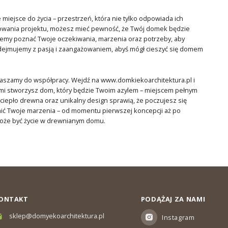
miejsce do życia – przestrzeń, która nie tylko odpowiada ich
osowania projektu, możesz mieć pewność, że Twój domek będzie
cemy poznać Twoje oczekiwania, marzenia oraz potrzeby, aby
podejmujemy z pasją i zaangażowaniem, abyś mógł cieszyć się domem
raszamy do współpracy. Wejdź na www.domkiekoarchitektura.pl i
nami stworzysz dom, który będzie Twoim azylem – miejscem pełnym
, ciepło drewna oraz unikalny design sprawią, że poczujesz się
nić Twoje marzenia – od momentu pierwszej koncepcji aż po
może być życie w drewnianym domu.
ONTAKT
PODĄŻAJ ZA NAMI
sklep@domyekoarchitektura.pl
Instagram