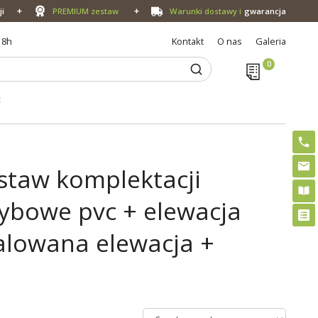
ji
PREMIUM zestaw
Warunki dostawy i
gwarancja
18h
Kontakt
O nas
Galeria
E
staw komplektacji
zybowe pvc + elewacja
alowana elewacja +