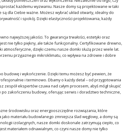
układy pomieszczeń oraz wykończenia. Niezależnie od tego, czy
 sprostać każdemu wyzwaniu. Nasze domy są projektowane w taki
 są dla Ciebie ważne. Możesz wybrać układ otwarty, idealny do
prywatność i spokój. Dzięki elastyczności projektowania, każdy
o najwyższej jakości. To gwarancja trwałości, estetyki oraz
est nie tylko piękny, ale także funkcjonalny. Certyfikowane drewno,
ki atmosferyczne, dzięki czemu nasze domki służą przez wiele lat.
orzeniu przyjaznego mikroklimatu, co wpływa na zdrowie i dobre
 po budowę i wykończenie. Dzięki temu możesz być pewien, że
fesjonalnie i terminowo. Dbamy o każdy detal – od przygotowania
asz zespół ekspertów czuwa nad całym procesem, abyś mógł skupić
że po zakończeniu budowy, oferując serwis i doradztwo techniczne,
jazne środowisku oraz energooszczędne rozwiązania, które
a jako materiału budowlanego zmniejsza ślad węglowy, a domy są
logii izolacyjnych, nasze domki doskonale zatrzymują ciepło, co
jest materiałem odnawialnym, co czyni nasze domy nie tylko