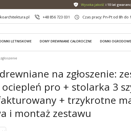
Wysoka jakość
i 10 lat gwaranc
oarchitektura.pl
+48 856 723 031
Czas pracy: Pn-Pt od 8h do 
DOMKI LETNISKOWE
DOMY DREWNIANE CAŁOROCZNE
DOMKI OGRODOW
zgłoszenie
drewniane na zgłoszenie: ze
 ociepleń pro + stolarka 3 s
fakturowany + trzykrotne m
a i montaż zestawu