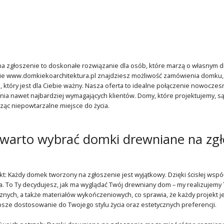
a zgłoszenie to doskonałe rozwiązanie dla osób, które marzą o własnym
e www.domkiekoarchitektura.pl znajdziesz możliwość zamówienia domku, k
 który jest dla Ciebie ważny. Nasza oferta to idealne połączenie nowoczesny
ia nawet najbardziej wymagających klientów. Domy, które projektujemy, są 
ząc niepowtarzalne miejsce do życia.
warto wybrać domki drewniane na zgł
kt: Każdy domek tworzony na zgłoszenie jest wyjątkowy. Dzięki ścisłej wspó
a. To Ty decydujesz, jak ma wyglądać Twój drewniany dom – my realizujem
icznych, a także materiałów wykończeniowych, co sprawia, że każdy projekt 
psze dostosowanie do Twojego stylu życia oraz estetycznych preferencji.