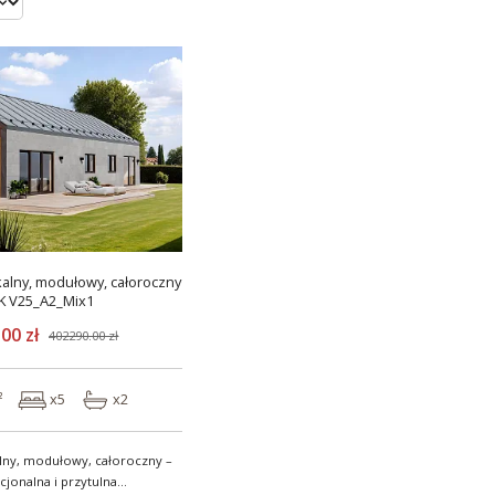
alny, modułowy, całoroczny
K V25_A2_Mix1
00 zł
402290.00 zł
²
x5
x2
ny, modułowy, całoroczny –
jonalna i przytulna