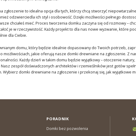
 zgłoszenie to idealna opcja dla tych, którzy chcą stworzyć niepowtarzalne 
nież odzwierciedla ich styl i osobowość. Dzięki możliwości pełnego dost
wsze chciałeś mieć. Proces tworzenia domku zaczyna się od rozmowy – ch
ałcić je w rzeczywistość. Każdy projekt to dla nas nowe wyzwanie, które 
nie dla Ciebie.
ewnianym domu, który będzie idealnie dopasowany do Twoich potrzeb, zap
 o możliwościach, jakie oferują nasze domki drewniane na zgłoszenie. Z 
kcjonalności. Każdy dzień w takim domu będzie wyjątkowy – otoczenie natury
 Nasz zespół doświadczonych architektów i rzemieślników jest gotów speł
. Wybierz domki drewniane na zgłoszenie i przekonaj się, jak wyjątkowe 
PORADNIK
K
Domki bez pozwolenia