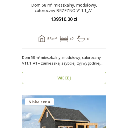
Dom 58 m² mieszkalny, modułowy,
całoroczny BRZEZNO V11.1_A1
139510.00 zł
58 m²
x2
x1
Dom 58 m² mieszkalny, modułowy, całoroczny
V11.1_A1 – zamieszkaj szybciej, żyj wygodniej
Stworzon..
WIĘCEJ
Niska cena