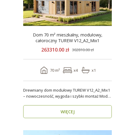
Dom 70 m² mieszkalny, modułowy,
całoroczny TUREW V12_A2_Mix1
263310.00 zł
302810.00 zł
70 m²
x4
x1
Drewniany dom modułowy TUREW V12_A2_Mix1
– nowoczesność, wygoda i szybki montaż Model
TUREW V12_A..
WIĘCEJ