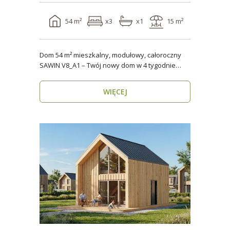
54 m²
x3
x1
15 m²
Dom 54 m² mieszkalny, modułowy, całoroczny
SAWIN V8_A1 – Twój nowy dom w 4 tygodnie
Domy budow..
WIĘCEJ