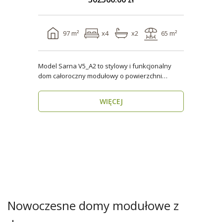
97 m²
x4
x2
65 m²
Model Sarna V5_A2 to stylowy i funkcjonalny
dom całoroczny modułowy o powierzchni
użytkowej ponad 96..
WIĘCEJ
Nowoczesne domy modułowe z