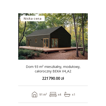
Niska cena
Dom 93 m² mieszkalny, modułowy,
całoroczny BEKA V4_A2
221790.00 zł
91 m²
x4
x1