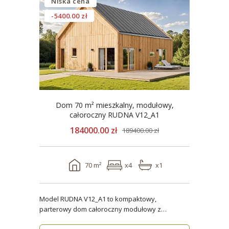
Niska cena
-5400.00 zł
Dom 70 m² mieszkalny, modułowy,
całoroczny RUDNA V12_A1
184000.00 zł
189400.00 zł
70 m²
x4
x1
Model RUDNA V12_A1 to kompaktowy,
parterowy dom całoroczny modułowy z
antresolą, o powierzchni użytk..