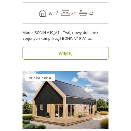
95 m²
x4
x2
Model BONIN V19_A1 – Twój nowy dom bez
zbędnych komplikacji! BONIN V19_A1 to
nowoczesny, parterow..
WIĘCEJ
Niska cena