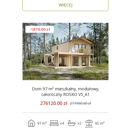
WIĘCEJ
-1870.00 zł
Dom 97 m² mieszkalny, modułowy,
całoroczny ROSKO V5_A1
276120.00 zł
277990.00 zł
97 m²
x4
x2
65 m²