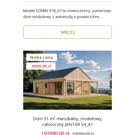
Model SOMIN V18_A1 to nowoczesny, parterowy
dom modułowy z antresolą o powierzchni
użytkowej 84 m², ..
WIĘCEJ
Niska cena
-6900.00 zł
Dom 91 m² mieszkalny, modułowy,
całoroczny JANTAR V4_A1
192090.00 zł
198990.00 zł