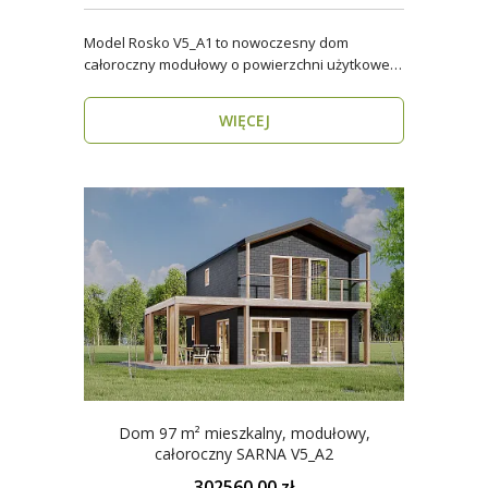
Model Rosko V5_A1 to nowoczesny dom
całoroczny modułowy o powierzchni użytkowej
ponad 96 m². Dzięki ..
WIĘCEJ
Dom 97 m² mieszkalny, modułowy,
całoroczny SARNA V5_A2
302560.00 zł