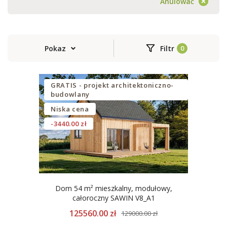
Anulować
Pokaz
Filtr
GRATIS - projekt architektoniczno-
budowlany
Niska cena
-3440.00 zł
Dom 54 m² mieszkalny, modułowy,
całoroczny SAWIN V8_A1
125560.00 zł
129000.00 zł