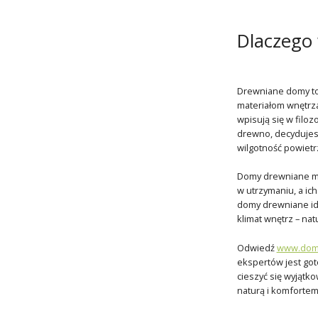
Dlaczego
Drewniane domy to 
materiałom wnętrza
wpisują się w filo
drewno, decydujesz
wilgotność powietr
Domy drewniane maj
w utrzymaniu, a ic
domy drewniane id
klimat wnętrz – na
Odwiedź
www.domk
ekspertów jest got
cieszyć się wyjątk
naturą i komforte