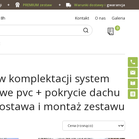
ji
PREMIUM zestaw
Warunki dostawy i
gwarancja
18h
Kontakt
O nas
Galeria
E
w komplektacji system
owe pvc + pokrycie dachu
dostawa i montaż zestawu