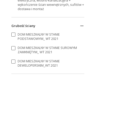
elektryczna, wodno-kanalizacyjna +
wykończenie ścian wewnętrznych, sufitów +
dostawa i montaż
Grubość ściany
DOM MIESZKALNY W STANIE
PODSTAWOWYM_ WT 2021
DOM MIESZKALNY W STANIE SUROWYM
ZAMKNIĘTYM_ WT 2021
DOM MIESZKALNY W STANIE
DEWELOPERSKIM_WT 2021