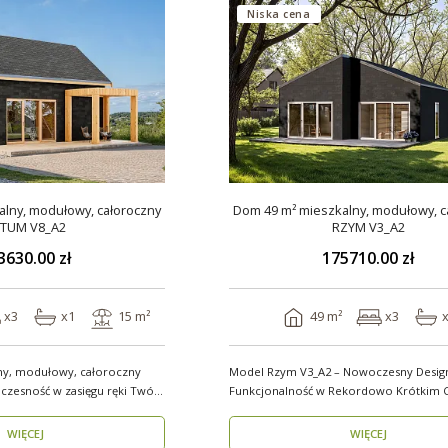
Niska cena
lny, modułowy, całoroczny
Dom 49 m² mieszkalny, modułowy, c
TUM V8_A2
RZYM V3_A2
3630.00 zł
175710.00 zł
x3
x1
15 m²
49 m²
x3
ny, modułowy, całoroczny
Model Rzym V3_A2 – Nowoczesny Design
sność w zasięgu ręki Twój
Funkcjonalność w Rekordowo Krótkim C
Model Rzym V3_A2..
WIĘCEJ
WIĘCEJ