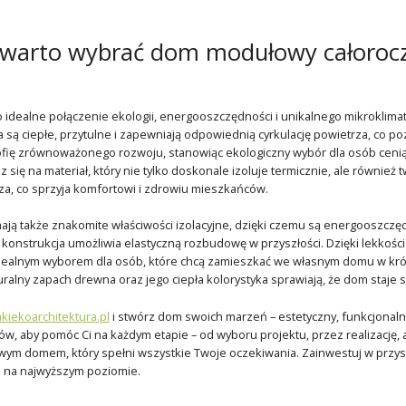
 warto wybrać dom modułowy całoroc
idealne połączenie ekologii, energooszczędności i unikalnego mikroklimatu
 są ciepłe, przytulne i zapewniają odpowiednią cyrkulację powietrza, co
zofię zrównoważonego rozwoju, stanowiąc ekologiczny wybór dla osób ceni
 się na materiał, który nie tylko doskonale izoluje termicznie, ale równie
za, co sprzyja komfortowi i zdrowiu mieszkańców.
ą także znakomite właściwości izolacyjne, dzięki czemu są energooszczęd
h konstrukcja umożliwia elastyczną rozbudowę w przyszłości. Dzięki lekkośc
ealnym wyborem dla osób, które chcą zamieszkać we własnym domu w kró
turalny zapach drewna oraz jego ciepła kolorystyka sprawiają, że dom staje 
iekoarchitektura.pl
i stwórz dom swoich marzeń – estetyczny, funkcjonaln
ów, aby pomóc Ci na każdym etapie – od wyboru projektu, przez realizację
owym domem, który spełni wszystkie Twoje oczekiwania. Zainwestuj w przy
m na najwyższym poziomie.