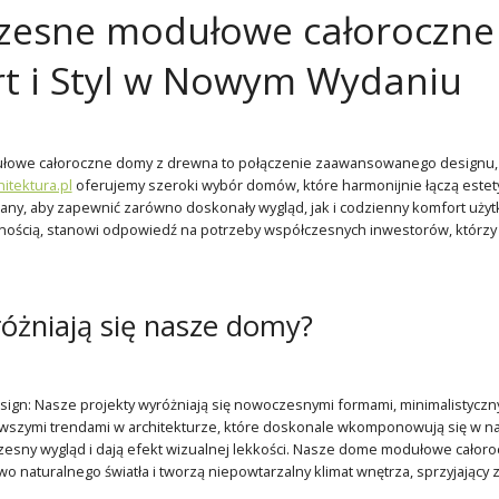
esne modułowe całoroczne
t i Styl w Nowym Wydaniu
we całoroczne domy z drewna to połączenie zaawansowanego designu, funk
tektura.pl
oferujemy szeroki wybór domów, które harmonijnie łączą estety
any, aby zapewnić zarówno doskonały wygląd, jak i codzienny komfort uży
cznością, stanowi odpowiedź na potrzeby współczesnych inwestorów, którz
óżniają się nasze domy?
ign: Nasze projekty wyróżniają się nowoczesnymi formami, minimalistyczny
wszymi trendami w architekturze, które doskonale wkomponowują się w nat
sny wygląd i dają efekt wizualnej lekkości. Nasze dome modułowe całoroc
 naturalnego światła i tworzą niepowtarzalny klimat wnętrza, sprzyjający za