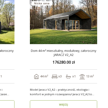
Niska cena
ałoroczny
Dom 44 m² mieszkalny, modułowy, całoroczny
JARACZ V2_A2
176280.00 zł
x1
44 m²
x3
x1
13 m²
 i
Model Jaracz V2_A2 – praktyczność, ekologia i
zasie
komfort w jednym rozwiązaniu! Jaracz V2_A2 to
wyjąt..
WIĘCEJ