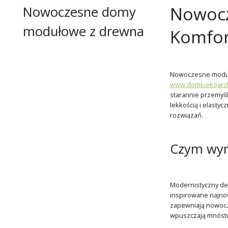
Nowocz
Nowoczesne domy
modułowe z drewna
Komfor
Nowoczesne moduło
www.domkiekoarchi
starannie przemyśl
lekkością i elasty
rozwiązań.
Czym wyr
Modernistyczny des
inspirowane najno
zapewniają nowocze
wpuszczają mnóstwo