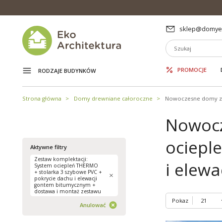
sklep@domyek
PROMOCJE
RODZAJE BUDYNKÓW
Strona główna
Domy drewniane całoroczne
Nowoczesne domy z
Nowocz
ociepl
Aktywne filtry
Zestaw komplektacji:
i elew
System ociepleń THERMO
+ stolarka 3 szybowe PVC +
pokrycie dachu i elewacji
gontem bitumycznym +
dostawa i montaż zestawu
Pokaz
Anulować