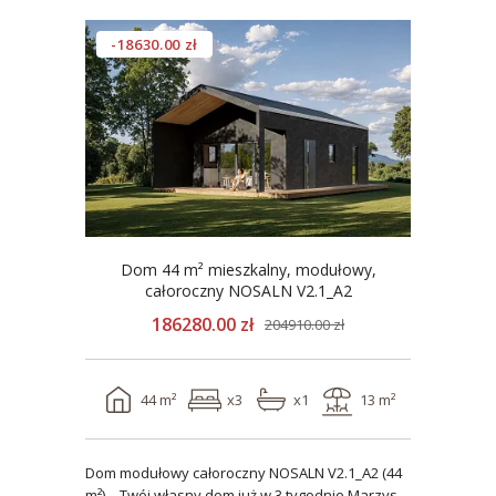
-18630.00 zł
Dom 44 m² mieszkalny, modułowy,
całoroczny NOSALN V2.1_A2
186280.00 zł
204910.00 zł
44 m²
x3
x1
13 m²
Dom modułowy całoroczny NOSALN V2.1_A2 (44
m²) – Twój własny dom już w 3 tygodnie Marzysz