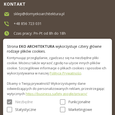
KONTAKT
sklep@domyekoarchitektura.pl
+48 856 723 031
Czas pracy: Pn-Pt od 8h do 18h
Ul. Elewatorska 10, Białystok
Strona
EKO ARCHITEKTURA
wykorzystuje cztery główne
rodzaje plików cookies.
Kontynuując przeglądanie, zgadzasz się na niezbędne pliki
MENU
cookie. Możesz także wyrazić zgodę na użycie innych plików
cookie. Szczegółowe informacje o plikach cookies i sposobie ich
INFORMACJA
wykorzystywania w naszej
Polityce Prywatności
.
Dbamy o Twoją prywatność! Wykorzystujemy dane
PORADNIK
odwiedzających do personalizowanych reklam, przestrzegając
wytycznych
https://business.safety.google/privacy/
Niezbędne
Funkcjonalne
Statystyczne
Marketingowe