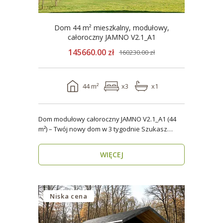
Dom 44 m² mieszkalny, modułowy,
całoroczny JAMNO V2.1_A1
145660.00 zł
160230.00 zł
44 m²
x3
x1
Dom modułowy całoroczny JAMNO V2.1_A1 (44
m²) – Twój nowy dom w 3 tygodnie Szukasz
domu, który..
WIĘCEJ
Niska cena