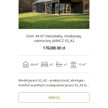
Dom 44 m² mieszkalny, modułowy,
całoroczny JARACZ V2_A2
176280.00 zł
44 m²
x3
x1
13 m²
Model Jaracz V2_A2 – praktyczność, ekologia i
komfort w jednym rozwiązaniu! Jaracz V2_A2 to
wyjąt..
WIĘCEJ