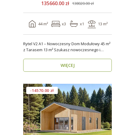
135660.00 zł
138020.00 zł
44 m²
x3
x1
13 m²
Rytel V2 A1 – Nowoczesny Dom Modułowy 45 m²
z Tarasem 13 m² Szukasz nowoczesnego i
energooszczędn..
WIĘCEJ
-14570.00 zł