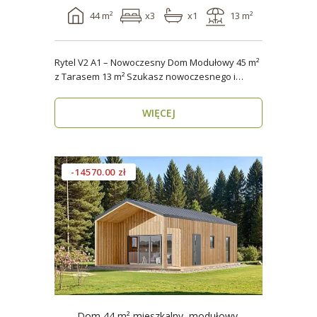
44 m²
x3
x1
13 m²
Rytel V2 A1 – Nowoczesny Dom Modułowy 45 m²
z Tarasem 13 m² Szukasz nowoczesnego i
energooszczędn..
WIĘCEJ
-14570.00 zł
Dom 44 m² mieszkalny, modułowy,