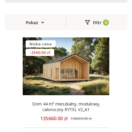
Pokaz
Filtr
Niska cena
-2360.00 zł
Dom 44 m² mieszkalny, modułowy,
całoroczny RYTEL V2_A1
135660.00 zł
138020.00 zł