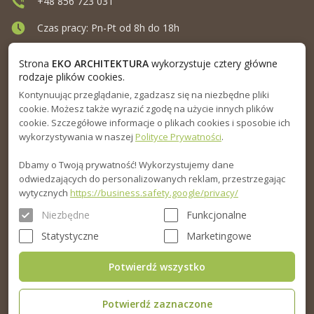
+48 856 723 031
Czas pracy: Pn-Pt od 8h do 18h
Ul. Elewatorska 10, Białystok
Strona
EKO ARCHITEKTURA
wykorzystuje cztery główne
rodzaje plików cookies.
Kontynuując przeglądanie, zgadzasz się na niezbędne pliki
MENU
cookie. Możesz także wyrazić zgodę na użycie innych plików
cookie. Szczegółowe informacje o plikach cookies i sposobie ich
INFORMACJA
wykorzystywania w naszej
Polityce Prywatności
.
Dbamy o Twoją prywatność! Wykorzystujemy dane
PORADNIK
odwiedzających do personalizowanych reklam, przestrzegając
wytycznych
https://business.safety.google/privacy/
Niezbędne
Funkcjonalne
Statystyczne
Marketingowe
Potwierdź wszystko
Potwierdź zaznaczone