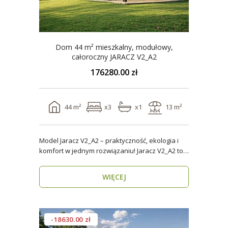
Dom 44 m² mieszkalny, modułowy,
całoroczny JARACZ V2_A2
176280.00 zł
44 m²
x3
x1
13 m²
Model Jaracz V2_A2 – praktyczność, ekologia i
komfort w jednym rozwiązaniu! Jaracz V2_A2 to
wyjąt..
WIĘCEJ
-18630.00 zł