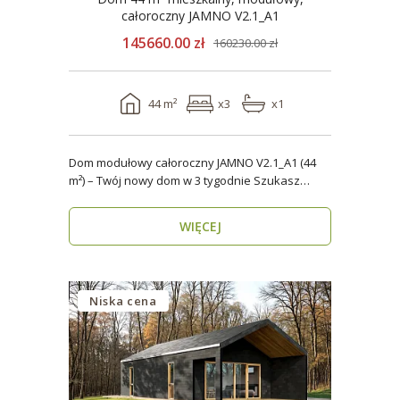
całoroczny JAMNO V2.1_A1
145660.00 zł
160230.00 zł
44 m²
x3
x1
Dom modułowy całoroczny JAMNO V2.1_A1 (44
m²) – Twój nowy dom w 3 tygodnie Szukasz
domu, który..
WIĘCEJ
Niska cena