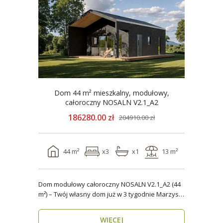
Dom 44 m² mieszkalny, modułowy,
całoroczny NOSALN V2.1_A2
186280.00 zł
204910.00 zł
44 m²
x3
x1
13 m²
Dom modułowy całoroczny NOSALN V2.1_A2 (44
m²) – Twój własny dom już w 3 tygodnie Marzysz
o do..
WIĘCEJ