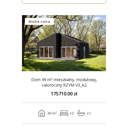
Niska cena
Dom 49 m² mieszkalny, modułowy,
całoroczny RZYM V3_A2
175710.00 zł
49 m²
x3
x1