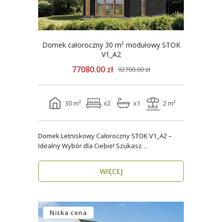
Domek całoroczny 30 m² modułowy STOK
V1_A2
77080.00 zł
92700.00 zł
30 m²
x2
x1
2 m²
Domek Letniskowy Całoroczny STOK V1_A2 –
Idealny Wybór dla Ciebie! Szukasz
praktycznego, kompaktowe..
WIĘCEJ
Niska cena