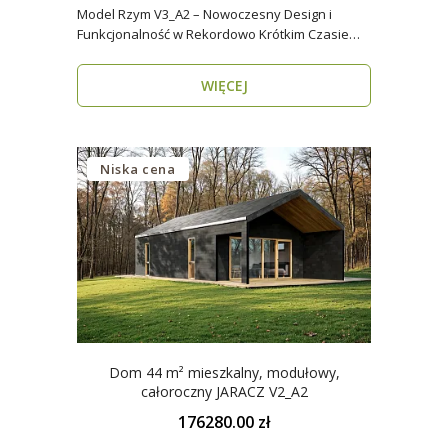
Model Rzym V3_A2 – Nowoczesny Design i
Funkcjonalność w Rekordowo Krótkim Czasie
Model Rzym V3_A2..
WIĘCEJ
Niska cena
Dom 44 m² mieszkalny, modułowy,
całoroczny JARACZ V2_A2
176280.00 zł