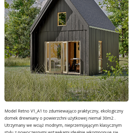
Model Retno V1_A1 to zdumiewająco praktyczny, ekologiczny
domek drewniany o powierzchni użytkowej niemal 30m2 .
Utrzymany we wciąż modnym, nieprzemijającym klasycznym
stylu z nowoczesnymi wstawkami idealnie wkomponuje się