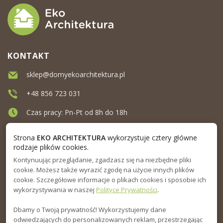
KONTAKT
sklep@domyekoarchitektura.pl
+48 856 723 031
Czas pracy: Pn-Pt od 8h do 18h
Ul. Elewatorska 10, Białystok
Strona
EKO ARCHITEKTURA
wykorzystuje cztery główne
rodzaje plików cookies.
Kontynuując przeglądanie, zgadzasz się na niezbędne pliki
MENU
cookie. Możesz także wyrazić zgodę na użycie innych plików
cookie. Szczegółowe informacje o plikach cookies i sposobie ich
INFORMACJA
wykorzystywania w naszej
Polityce Prywatności
.
Dbamy o Twoją prywatność! Wykorzystujemy dane
PORADNIK
odwiedzających do personalizowanych reklam, przestrzegając