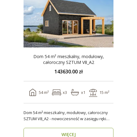
Dom 54 m² mieszkalny, modułowy,
całoroczny SZTUM V8_A2
143630.00 zł
54 m²
x3
x1
15 m²
Dom 54 m² mieszkalny, modułowy, całoroczny
SZTUM V8_A2 - nowoczesność w zasięgu ręki
Twój nowy..
WIĘCEJ