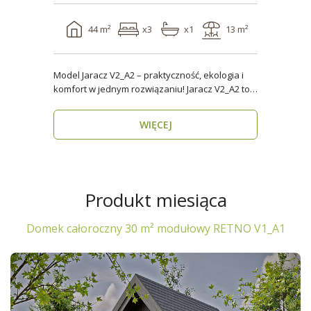
44 m²
x3
x1
13 m²
Model Jaracz V2_A2 – praktyczność, ekologia i
komfort w jednym rozwiązaniu! Jaracz V2_A2 to
wyjąt..
WIĘCEJ
Produkt miesiąca
Domek całoroczny 30 m² modułowy RETNO V1_A1