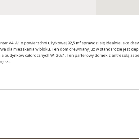
ntar V4_A1 o powierzchni użytkowej 92,5 m² sprawdzi się idealnie jako dr
ywa dla mieszkania w bloku. Ten dom drewniany już w standardzie jest cie
nia budynków całorocznych WT2021. Ten parterowy domek z antresolą zape
ętrza.