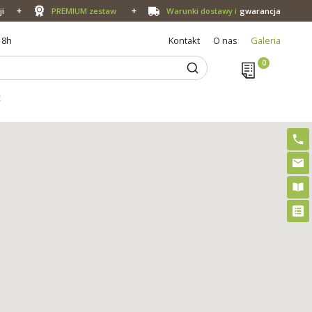
ji
PREMIUM zestaw
Warunki dostawy i
gwarancja
18h
Kontakt
O nas
Galeria
E