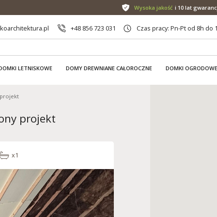
Wysoka jakość
i 10 lat gwaranc
oarchitektura.pl
+48 856 723 031
Czas pracy: Pn-Pt od 8h do 
DOMKI LETNISKOWE
DOMY DREWNIANE CAŁOROCZNE
DOMKI OGRODOW
projekt
ny projekt
x1