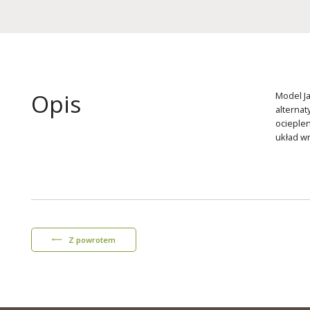
Opis
Model Ja
alternat
ocieple
układ wn
Z powrotem