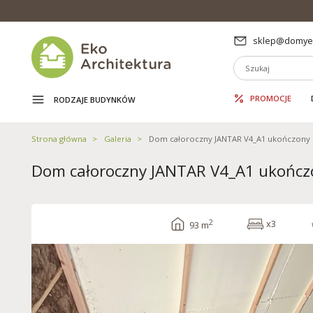
sklep@domyek
PROMOCJE
RODZAJE BUDYNKÓW
Strona główna
Galeria
Dom całoroczny JANTAR V4_A1 ukończony 
Dom całoroczny JANTAR V4_A1 ukończo
2
x3
93 m