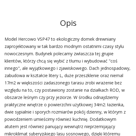
Opis
Model Hercowo VSP47 to ekologiczny domek drewniany
zaprojektowany w tak bardzo modnym ostatnimi czasy stylu
nowoczesnym. Budynek polecamy zwłaszcza tej grupie
klientów, którzy chcą się wybić z tłumu i wybudować "coś
innego", ale wyjątkowego i zjawiskowego. Dach jednospadowy,
zabudowa w kształcie litery L, duże przeszklenie oraz niemal
17m2 w większości zadaszonego tarasu zrobi wrażenie bez
względu na to, czy postawiony zostanie na działkach ROD, w
obszarze leśnym czy przy jeziorze. W środku odnajdziemy
praktyczne wnętrze o powierzchni użytkowej 34m2: łazienka,
dwie sypialnie i sporych rozmiarów pokój dzienny, w którym z
powodzeniem umieścimy również kuchnię. Dodatkowym
atutem jest również panujący wewnątrz nieprzemijający
mikroklimat syberyjskiego lasu sosnowego, dzięki któremu