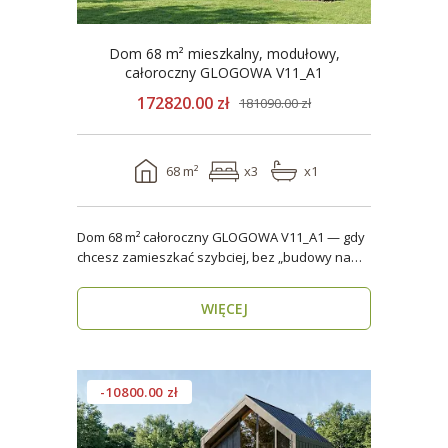
Dom 68 m² mieszkalny, modułowy,
całoroczny GLOGOWA V11_A1
172820.00 zł
181090.00 zł
68 m²
x3
x1
Dom 68 m² całoroczny GLOGOWA V11_A1 — gdy
chcesz zamieszkać szybciej, bez „budowy na
lata” Mod..
WIĘCEJ
-10800.00 zł