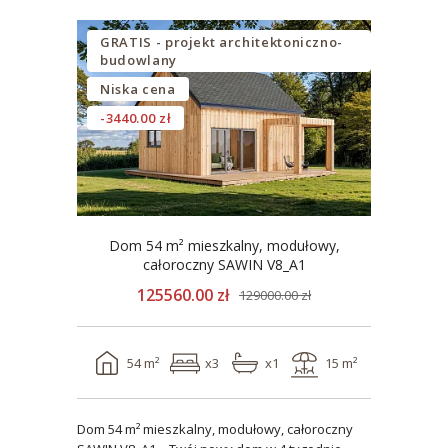
GRATIS - projekt architektoniczno-
budowlany
Niska cena
-3440.00 zł
Dom 54 m² mieszkalny, modułowy,
całoroczny SAWIN V8_A1
125560.00 zł
129000.00 zł
54 m²
x3
x1
15 m²
Dom 54 m² mieszkalny, modułowy, całoroczny