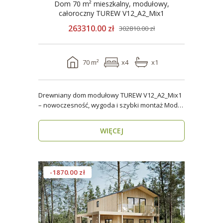
Dom 70 m² mieszkalny, modułowy,
całoroczny TUREW V12_A2_Mix1
263310.00 zł
302810.00 zł
70 m²
x4
x1
Drewniany dom modułowy TUREW V12_A2_Mix1
– nowoczesność, wygoda i szybki montaż Model
TUREW V12_A..
WIĘCEJ
-1870.00 zł