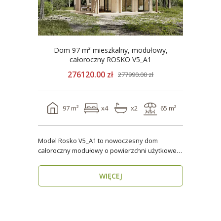
Dom 97 m² mieszkalny, modułowy,
całoroczny ROSKO V5_A1
276120.00 zł
277990.00 zł
97 m²
x4
x2
65 m²
Model Rosko V5_A1 to nowoczesny dom
całoroczny modułowy o powierzchni użytkowej
ponad 96 m². Dzięki ..
WIĘCEJ