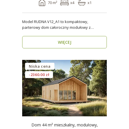
70 m²
x4
x1
Model RUDNA V12_A1 to kompaktowy,
parterowy dom całoroczny modułowy z
antresolą, o powierzchni użytk..
WIĘCEJ
Niska cena
-2360.00 zł
Dom 44 m² mieszkalny, modułowy,