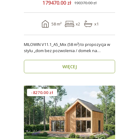
179470.00 zł
190370.00 zł
58 m²
x2
x1
MILOWIN V11.1_A5_Mix (58 m²) to propozycja w
stylu „dom bez pozwolenia / domek na
zgłoszenie” dla os..
WIĘCEJ
-8270.00 zł