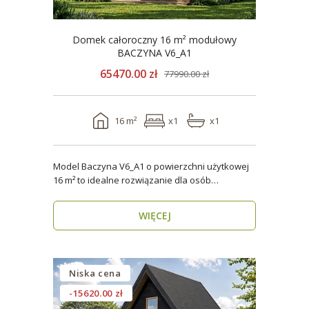
Domek całoroczny 16 m² modułowy
BACZYNA V6_A1
65470.00 zł
77990.00 zł
16 m²
x1
x1
Model Baczyna V6_A1 o powierzchni użytkowej
16 m² to idealne rozwiązanie dla osób
poszukujących nowo..
WIĘCEJ
Niska cena
-15620.00 zł