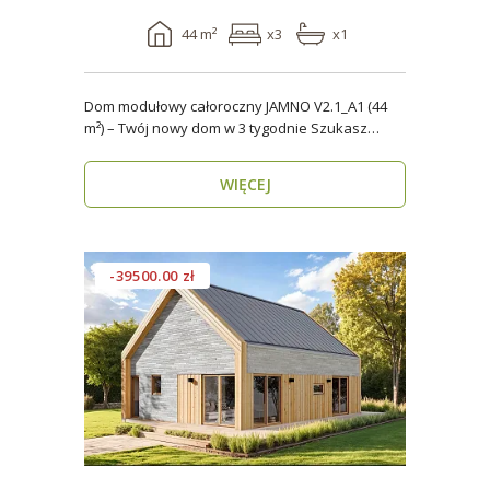
44 m²
x3
x1
Dom modułowy całoroczny JAMNO V2.1_A1 (44
m²) – Twój nowy dom w 3 tygodnie Szukasz
domu, który..
WIĘCEJ
-39500.00 zł