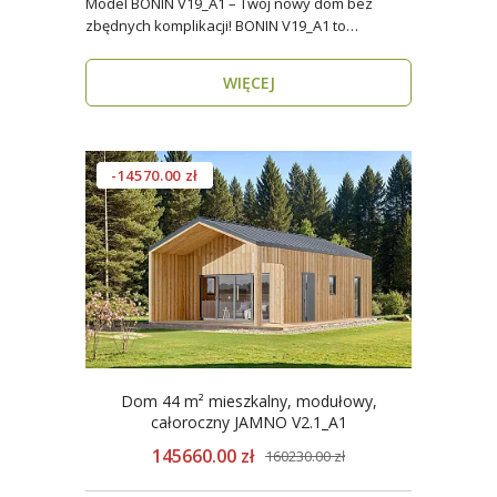
Model BONIN V19_A1 – Twój nowy dom bez
zbędnych komplikacji! BONIN V19_A1 to
nowoczesny, parterow..
WIĘCEJ
-14570.00 zł
Dom 44 m² mieszkalny, modułowy,
całoroczny JAMNO V2.1_A1
145660.00 zł
160230.00 zł