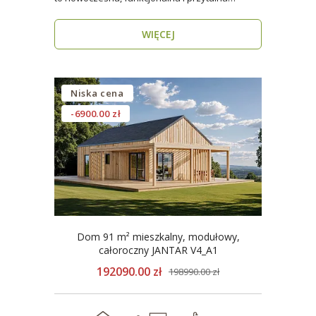
przestrzeń dla..
WIĘCEJ
Niska cena
-6900.00 zł
Dom 91 m² mieszkalny, modułowy,
całoroczny JANTAR V4_A1
192090.00 zł
198990.00 zł