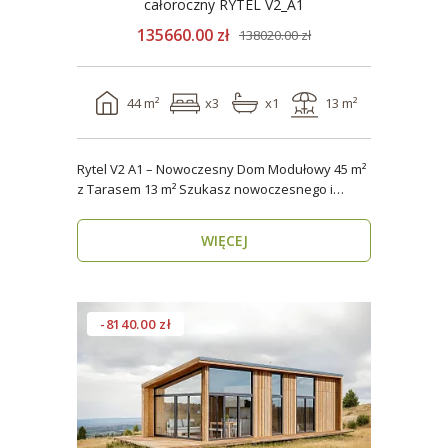
całoroczny RYTEL V2_A1
135660.00 zł
138020.00 zł
44 m²
x3
x1
13 m²
Rytel V2 A1 – Nowoczesny Dom Modułowy 45 m²
z Tarasem 13 m² Szukasz nowoczesnego i
energooszczędn..
WIĘCEJ
-8140.00 zł