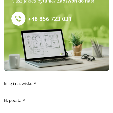
Masz jakieś pytania?
Zadzwoń do nas!
+48 856 723 031
Imię i nazwisko
El. poczta