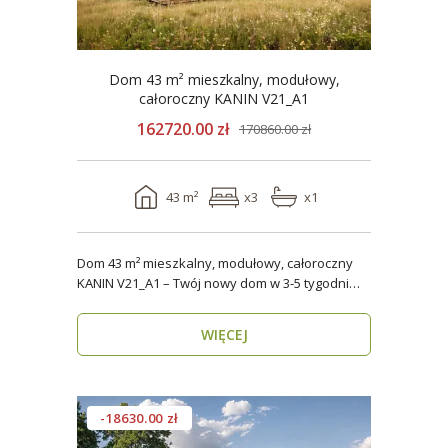
Dom 43 m² mieszkalny, modułowy,
całoroczny KANIN V21_A1
162720.00 zł
170860.00 zł
43 m²
x3
x1
Dom 43 m² mieszkalny, modułowy, całoroczny
KANIN V21_A1 – Twój nowy dom w 3-5 tygodni
Domy mod..
WIĘCEJ
-18630.00 zł