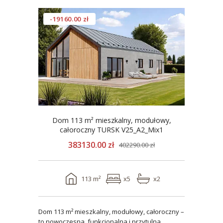
-19160.00 zł
Dom 113 m² mieszkalny, modułowy,
całoroczny TURSK V25_A2_Mix1
383130.00 zł
402290.00 zł
113 m²
x5
x2
Dom 113 m² mieszkalny, modułowy, całoroczny –
to nowoczesna, funkcjonalna i przytulna