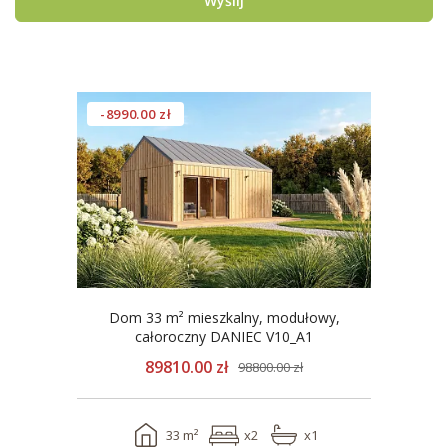
Wyślij
-8990.00 zł
Dom 33 m² mieszkalny, modułowy,
całoroczny DANIEC V10_A1
89810.00 zł
98800.00 zł
33 m²
x2
x1