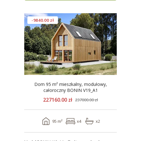
-9840.00 zł
Dom 95 m² mieszkalny, modułowy,
całoroczny BONIN V19_A1
227160.00 zł
237000.00 zł
95 m²
x4
x2