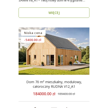
SAWIN V8_A1 – Twój nowy dom w 4 tygodnie
Domy budow..
WIĘCEJ
Niska cena
-5400.00 zł
Dom 70 m² mieszkalny, modułowy,
całoroczny RUDNA V12_A1
184000.00 zł
189400.00 zł