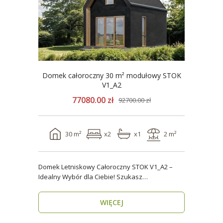
Domek całoroczny 30 m² modułowy STOK
V1_A2
77080.00 zł
92700.00 zł
30 m²
x2
x1
2 m²
Domek Letniskowy Całoroczny STOK V1_A2 –
Idealny Wybór dla Ciebie! Szukasz
praktycznego, kompaktowe..
WIĘCEJ