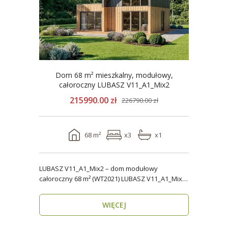
Dom 68 m² mieszkalny, modułowy,
całoroczny LUBASZ V11_A1_Mix2
215990.00 zł
226790.00 zł
68 m²
x3
x1
LUBASZ V11_A1_Mix2 – dom modułowy
całoroczny 68 m² (WT2021) LUBASZ V11_A1_Mix2
to wygodny, cał..
WIĘCEJ