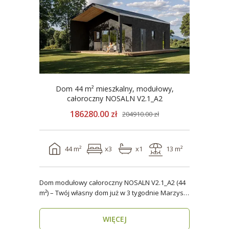
Dom 44 m² mieszkalny, modułowy,
całoroczny NOSALN V2.1_A2
186280.00 zł
204910.00 zł
44 m²
x3
x1
13 m²
Dom modułowy całoroczny NOSALN V2.1_A2 (44
m²) – Twój własny dom już w 3 tygodnie Marzysz
o do..
WIĘCEJ