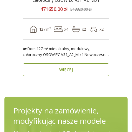
całoroczny OSOWIEC V31_A2_Mix1
471650.00 zł
518820.00 zł
127 m²
x4
x2
x2
🏡 Dom 127 m² mieszkalny, modułowy,
całoroczny OSOWIEC V31_A2_Mix1 Nowoczesny,
funkcjonalny i p..
WIĘCEJ
Projekty na zamówienie,
modyfikując nasze modele