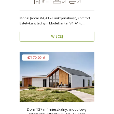
91 m²
x4
x1
Model Jantar V4_A1 – Funkcjonalność, Komfort i
Estetyka w Jednym Model Jantar V4_A1 to
nowoczesny..
WIĘCEJ
-47170.00 zł
Dom 127 m² mieszkalny, modułowy,