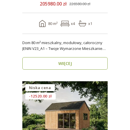
205980.00 zł
226580.00 zł
80 m²
x4
x1
Dom 80 m² mieszkalny, modułowy, całoroczny
JENIN V23_A1 – Twoje Wymarzone Mieszkanie
na Każdy Sezon ..
WIĘCEJ
Niska cena
-12520.00 zł