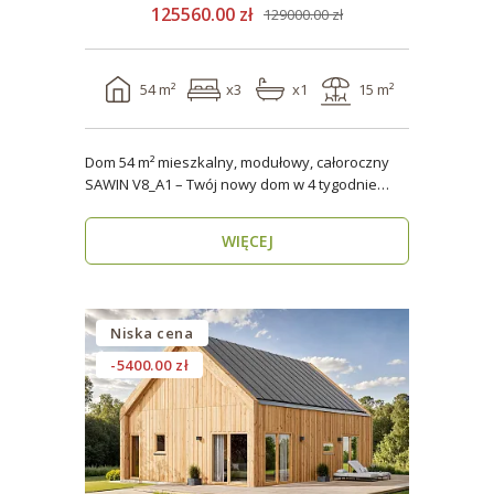
125560.00 zł
129000.00 zł
54 m²
x3
x1
15 m²
Dom 54 m² mieszkalny, modułowy, całoroczny
SAWIN V8_A1 – Twój nowy dom w 4 tygodnie
Domy budow..
WIĘCEJ
Niska cena
-5400.00 zł