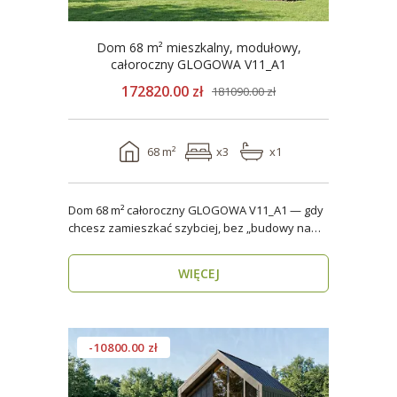
Dom 68 m² mieszkalny, modułowy,
całoroczny GLOGOWA V11_A1
172820.00 zł
181090.00 zł
68 m²
x3
x1
Dom 68 m² całoroczny GLOGOWA V11_A1 — gdy
chcesz zamieszkać szybciej, bez „budowy na
lata” Mod..
WIĘCEJ
-10800.00 zł