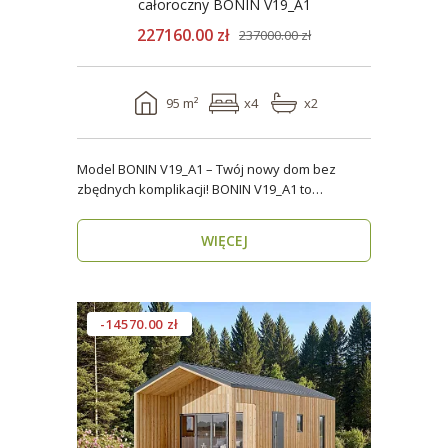
całoroczny BONIN V19_A1
227160.00 zł
237000.00 zł
95 m²
x4
x2
Model BONIN V19_A1 – Twój nowy dom bez
zbędnych komplikacji! BONIN V19_A1 to
nowoczesny, parterow..
WIĘCEJ
-14570.00 zł