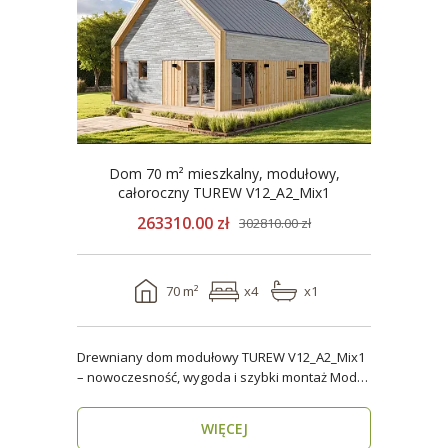
Dom 70 m² mieszkalny, modułowy,
całoroczny TUREW V12_A2_Mix1
263310.00 zł
302810.00 zł
70 m²
x4
x1
Drewniany dom modułowy TUREW V12_A2_Mix1
– nowoczesność, wygoda i szybki montaż Model
TUREW V12_A..
WIĘCEJ