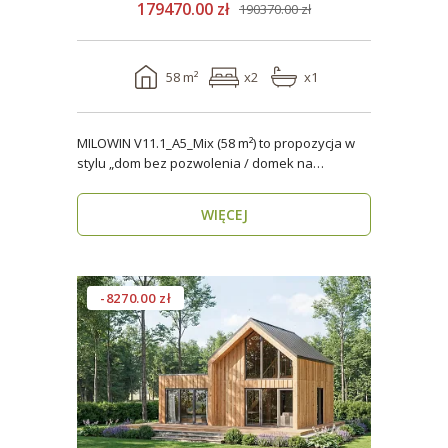
179470.00 zł
190370.00 zł
58 m²
x2
x1
MILOWIN V11.1_A5_Mix (58 m²) to propozycja w
stylu „dom bez pozwolenia / domek na
zgłoszenie” dla os..
WIĘCEJ
-8270.00 zł