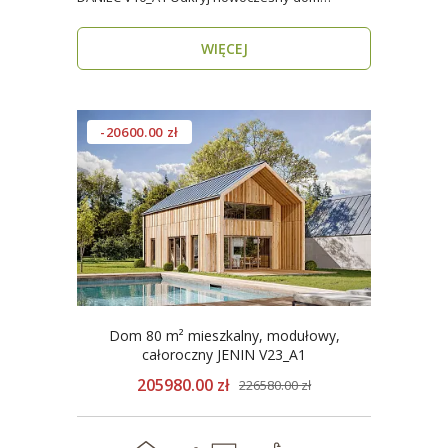
modułowy, który..
WIĘCEJ
-20600.00 zł
Dom 80 m² mieszkalny, modułowy,
całoroczny JENIN V23_A1
205980.00 zł
226580.00 zł