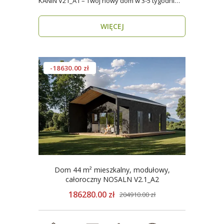
KANIN V21_A1 – Twój nowy dom w 3-5 tygodni
Domy mod..
WIĘCEJ
-18630.00 zł
Dom 44 m² mieszkalny, modułowy,
całoroczny NOSALN V2.1_A2
186280.00 zł
204910.00 zł