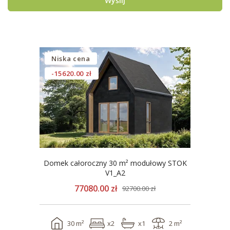
Wyślij
Niska cena
-15620.00 zł
Domek całoroczny 30 m² modułowy STOK
V1_A2
77080.00 zł
92700.00 zł
30 m²
x2
x1
2 m²