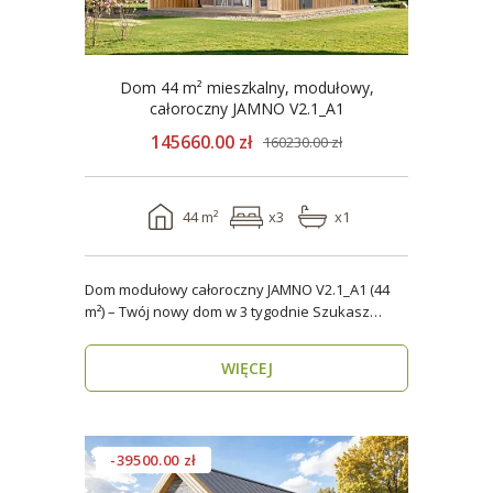
Dom 44 m² mieszkalny, modułowy,
całoroczny JAMNO V2.1_A1
145660.00 zł
160230.00 zł
44 m²
x3
x1
Dom modułowy całoroczny JAMNO V2.1_A1 (44
m²) – Twój nowy dom w 3 tygodnie Szukasz
domu, który..
WIĘCEJ
-39500.00 zł