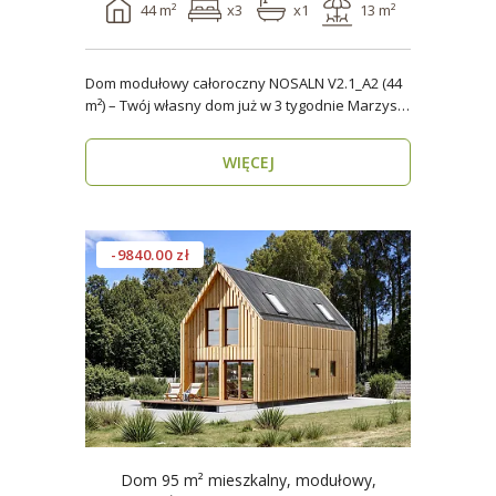
44 m²
x3
x1
13 m²
Dom modułowy całoroczny NOSALN V2.1_A2 (44
m²) – Twój własny dom już w 3 tygodnie Marzysz
o do..
WIĘCEJ
-9840.00 zł
Dom 95 m² mieszkalny, modułowy,