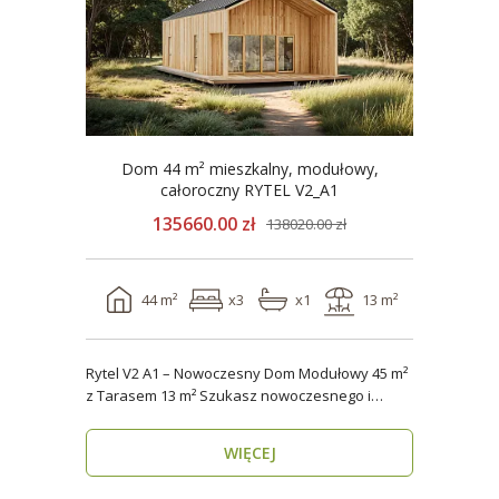
Dom 44 m² mieszkalny, modułowy,
całoroczny RYTEL V2_A1
135660.00 zł
138020.00 zł
44 m²
x3
x1
13 m²
Rytel V2 A1 – Nowoczesny Dom Modułowy 45 m²
z Tarasem 13 m² Szukasz nowoczesnego i
energooszczędn..
WIĘCEJ