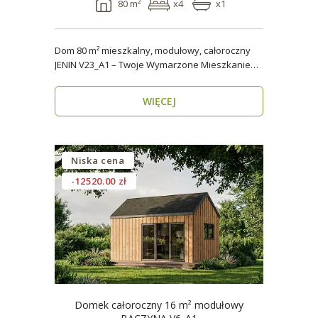
80 m²
x4
x1
Dom 80 m² mieszkalny, modułowy, całoroczny
JENIN V23_A1 – Twoje Wymarzone Mieszkanie
na Każdy Sezon ..
WIĘCEJ
Niska cena
-12520.00 zł
Domek całoroczny 16 m² modułowy