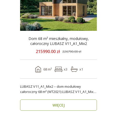
Dom 68 m² mieszkalny, modułowy,
całoroczny LUBASZ V11_A1_Mix2
215990.00 zł
226790.00 zł
68 m²
x3
x1
LUBASZ V11_A1_Mix2 – dom modułowy
całoroczny 68 m² (WT2021) LUBASZ V11_A1_Mix2
to wygodny, cał..
WIĘCEJ