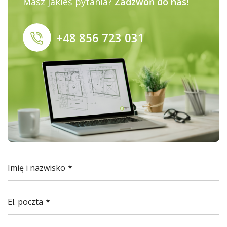
Masz jakieś pytania?
Zadzwoń do nas!
+48 856 723 031
Imię i nazwisko
El. poczta