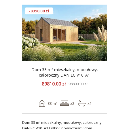
-8990.00 zł
Dom 33 m² mieszkalny, modułowy,
całoroczny DANIEC V10_A1
89810.00 zł
98800.00 zł
33 m²
x2
x1
Dom 33 m² mieszkalny, modułowy, całoroczny
DANIEC V10_A1 Odkryj nowoczesny dom