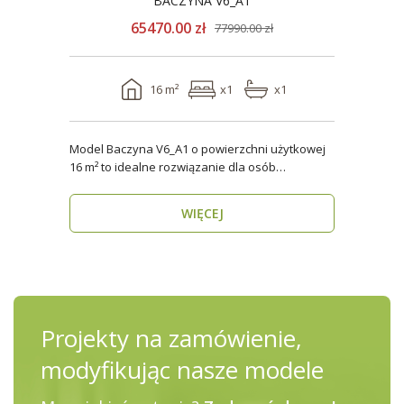
BACZYNA V6_A1
65470.00 zł
77990.00 zł
16 m²
x1
x1
Model Baczyna V6_A1 o powierzchni użytkowej
16 m² to idealne rozwiązanie dla osób
poszukujących nowo..
WIĘCEJ
Projekty na zamówienie,
modyfikując nasze modele