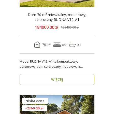
Dom 70 m² mieszkalny, modułowy,
całoroczny RUDNA V12_A1
184000.00 zł
189400.00 zł
70 m²
x4
x1
Model RUDNA V12_A1 to kompaktowy,
parterowy dom całoroczny modułowy z
antresolą, o powierzchni użytk..
WIĘCEJ
Niska cena
-2360.00 zł