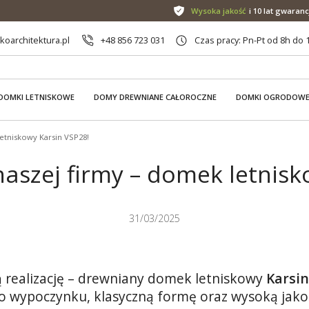
Wysoka jakość
i 10 lat gwaranc
oarchitektura.pl
+48 856 723 031
Czas pracy: Pn-Pt od 8h do 
DOMKI LETNISKOWE
DOMY DREWNIANE CAŁOROCZNE
DOMKI OGRODOW
letniskowy Karsin VSP28!
naszej firmy – domek letnisk
31/03/2025
ą realizację – drewniany domek letniskowy
Karsin
 wypoczynku, klasyczną formę oraz wysoką jako