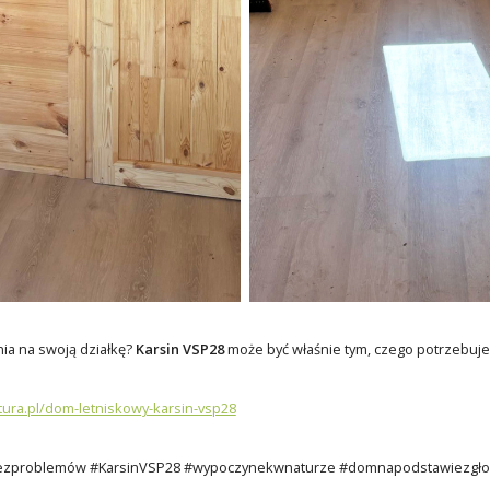
ia na swoją działkę?
Karsin VSP28
może być właśnie tym, czego potrzebuje
tura.pl/dom-letniskowy-karsin-vsp28
zproblemów #KarsinVSP28 #wypoczynekwnaturze #domnapodstawiezgłos