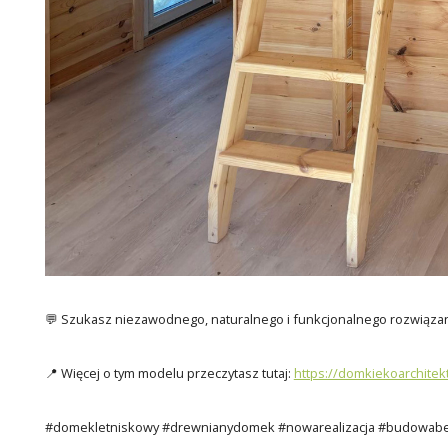
💬 Szukasz niezawodnego, naturalnego i funkcjonalnego rozwiązan
📍 Więcej o tym modelu przeczytasz tutaj:
https://domkiekoarchitek
#domekletniskowy #drewnianydomek #nowarealizacja #budowabe