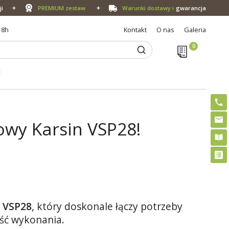
ji
PREMIUM zestaw
Warunki dostawy i
gwarancja
18h
Kontakt
O nas
Galeria
E
owy Karsin VSP28!
 VSP28
, który doskonale łączy potrzeby
ść wykonania.