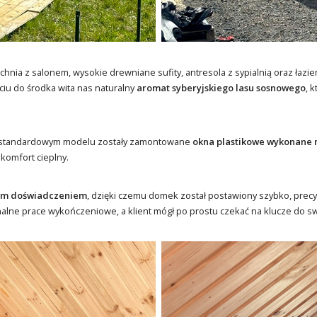
nia z salonem, wysokie drewniane sufity, antresola z sypialnią oraz łaz
iu do środka wita nas naturalny
aromat syberyjskiego lasu sosnowego
, 
– w standardowym modelu zostały zamontowane
okna plastikowe wykonane 
komfort cieplny.
tnim doświadczeniem
, dzięki czemu domek został postawiony szybko, precyz
finalne prace wykończeniowe, a klient mógł po prostu czekać na klucze do s