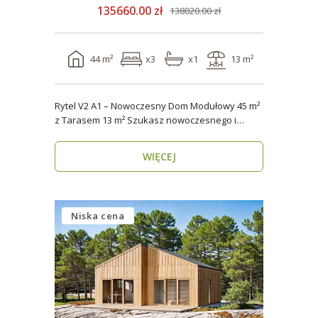
135660.00 zł
138020.00 zł
44 m²
x3
x1
13 m²
Rytel V2 A1 – Nowoczesny Dom Modułowy 45 m²
z Tarasem 13 m² Szukasz nowoczesnego i
energooszczędn..
WIĘCEJ
Niska cena