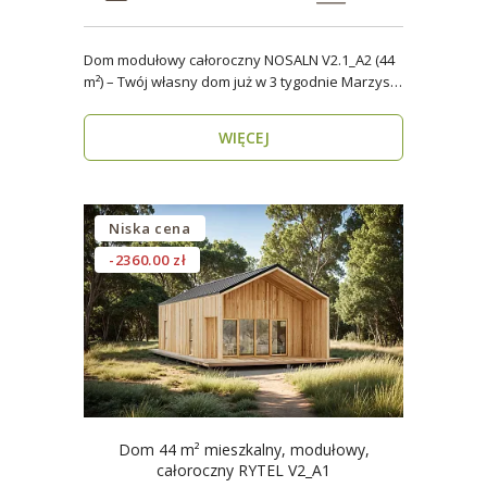
Dom modułowy całoroczny NOSALN V2.1_A2 (44
m²) – Twój własny dom już w 3 tygodnie Marzysz
o do..
WIĘCEJ
Niska cena
-2360.00 zł
Dom 44 m² mieszkalny, modułowy,
całoroczny RYTEL V2_A1