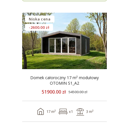
Niska cena
-2600.00 zł
Domek całoroczny 17 m² modułowy
OTOMIN S1_A2
51900.00 zł
54500.00 zł
17 m²
x1
3 m²