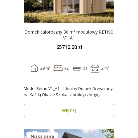
Domek całoroczny 30 m² modułowy RETNO
V1_A1
65710.00 zł
29 m²
x2
x1
2 m²
Model Retno V1_A1 – Idealny Domek Drewniany
na Każdą Okazję Szukasz praktycznego,
ekologicznego d..
WIĘCEJ
Niska cena