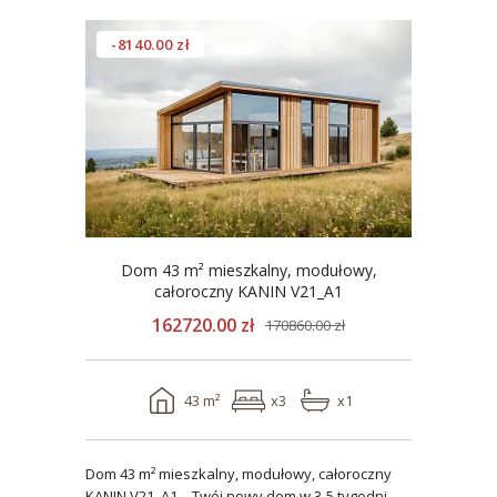
-8140.00 zł
Dom 43 m² mieszkalny, modułowy,
całoroczny KANIN V21_A1
162720.00 zł
170860.00 zł
43 m²
x3
x1
Dom 43 m² mieszkalny, modułowy, całoroczny
KANIN V21_A1 – Twój nowy dom w 3-5 tygodni