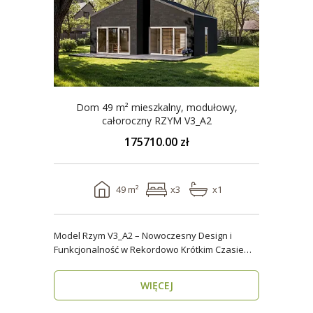
Dom 49 m² mieszkalny, modułowy,
całoroczny RZYM V3_A2
175710.00 zł
49 m²
x3
x1
Model Rzym V3_A2 – Nowoczesny Design i
Funkcjonalność w Rekordowo Krótkim Czasie
Model Rzym V3_A2..
WIĘCEJ