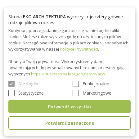
• Trwała i niezawodna konstrukcja. Konstrukcje naszych
Strona
EKO ARCHITEKTURA
wykorzystuje cztery główne
produktów charakteryzują się dużą wytrzymałością i
rodzaje plików cookies.
niezawodnością, dlatego nasze domki letniskowe na zgłoszenie
Kontynuując przeglądanie, zgadzasz się na niezbędne pliki
są trwałe, odporne na warunki atmosferyczne i wpływ
cookie. Możesz także wyrazić zgodę na użycie innych plików
środowiska.
cookie. Szczegółowe informacje o plikach cookies i sposobie ich
wykorzystywania w naszej
Polityce Prywatności
.
Dostawa i gwarancja
domków letniskowych na zgłoszenie
Dbamy o Twoją prywatność! Wykorzystujemy dane
przez internet:
odwiedzających do personalizowanych reklam, przestrzegając
wytycznych
https://business.safety.google/privacy/
Domki letniskowe na zgłoszenie
, tak jak wszystkie nasze
Niezbędne
Funkcjonalne
produkty widoczne na stronie internetowej, są dostarczane w
Statystyczne
Marketingowe
ciągu 3 tygodni od daty zamówienia, choć czas dostawy może
się różnić w przypadku wprowadzenia indywidualnych zmian
Potwierdź wszystko
projektowych. Cena domków letniskowych na zgłoszenie zależy
od kluczowych aspektów, takich jak rozmiar domu,
Potwierdź zaznaczone
wyposażenie, używane dodatkowe materiały i realizacja
indywidualnych potrzeb.