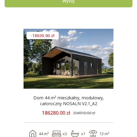
Wyślij
-18630.00 zł
Dom 44 m² mieszkalny, modułowy,
całoroczny NOSALN V2.1_A2
186280.00 zł
204910.00 zł
44 m²
x3
x1
13 m²