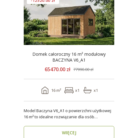
-12520.00 zł
Domek całoroczny 16 m² modułowy
BACZYNA V6_A1
65470.00 zł
77990.00 zł
16 m²
x1
x1
Model Baczyna V6_A1 o powierzchni użytkowej
16 m² to idealne rozwiązanie dla osób
poszukujących nowo..
WIĘCEJ