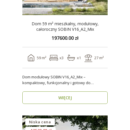
Dom 59 m² mieszkalny, modułowy,
całoroczny SOBIN V16_A2_Mix
197600.00 zł
59 m²
x3
x1
27 m²
Dom modułowy SOBIN V16_A2_Mix –
kompaktowy, funkcjonalny i gotowy do
zamieszkania przez cały rok ..
WIĘCEJ
Niska cena