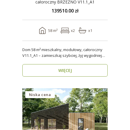
całoroczny BRZEZNO V11.1_A1
139510.00 zł
58 m²
x2
x1
Dom 58 m² mieszkalny, modułowy, całoroczny
V11.1_A1 – zamieszkaj szybciej, żyj wygodniej
Stworzon..
WIĘCEJ
Niska cena