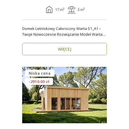
17 m²
3 m²
Domek Letniskowy Całoroczny Warta S1_A1 –
Twoje Nowoczesne Rozwiązanie Model Warta
S1_A1 o powier..
WIĘCEJ
Niska cena
-2910.00 zł