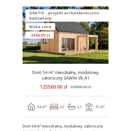
GRATIS - projekt architektoniczno-
budowlany
Niska cena
-3440.00 zł
Dom 54 m² mieszkalny, modułowy,
całoroczny SAWIN V8_A1
125560.00 zł
129000.00 zł
54 m²
x3
x1
15 m²
Dom 54 m² mieszkalny, modułowy, całoroczny