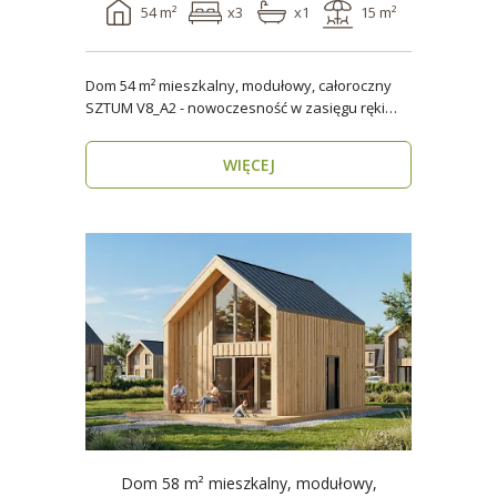
54 m²
x3
x1
15 m²
Dom 54 m² mieszkalny, modułowy, całoroczny
SZTUM V8_A2 - nowoczesność w zasięgu ręki
Twój nowy..
WIĘCEJ
Dom 58 m² mieszkalny, modułowy,