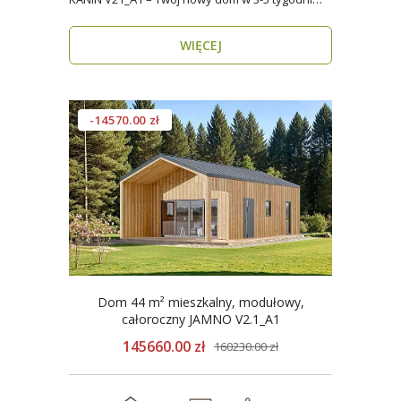
Domy mod..
WIĘCEJ
-14570.00 zł
Dom 44 m² mieszkalny, modułowy,
całoroczny JAMNO V2.1_A1
145660.00 zł
160230.00 zł