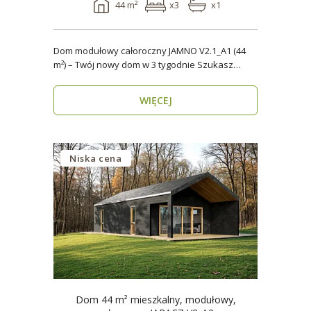
44 m²
x3
x1
Dom modułowy całoroczny JAMNO V2.1_A1 (44
m²) – Twój nowy dom w 3 tygodnie Szukasz
domu, który..
WIĘCEJ
Niska cena
Dom 44 m² mieszkalny, modułowy,