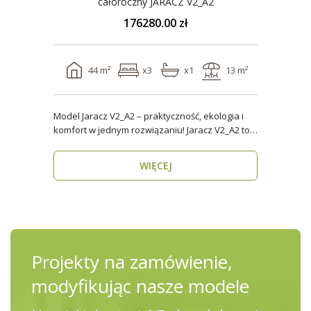
całoroczny JARACZ V2_A2
176280.00 zł
44 m²
x3
x1
13 m²
Model Jaracz V2_A2 – praktyczność, ekologia i
komfort w jednym rozwiązaniu! Jaracz V2_A2 to
wyjąt..
WIĘCEJ
Projekty na zamówienie,
modyfikując nasze modele