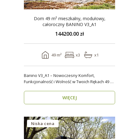
Dom 49 m² mieszkalny, modułowy,
całoroczny BANINO V3_A1
144200.00 zł
49 m²
x3
x1
Banino V3_A1 – Nowoczesny Komfort,
Funkcjonalność i Wolność w Twoich Rękach 49 m²
wygody i estety..
WIĘCEJ
Niska cena