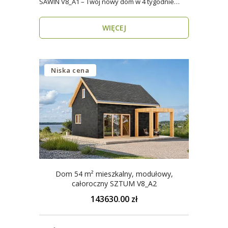
SAWIN V8_A1 – Twój nowy dom w 4 tygodnie
Domy budow..
WIĘCEJ
Niska cena
Dom 54 m² mieszkalny, modułowy,
całoroczny SZTUM V8_A2
143630.00 zł