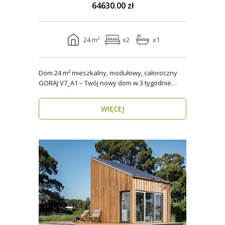
64630.00 zł
24 m²
x2
x1
Dom 24 m² mieszkalny, modułowy, całoroczny
GORAJ V7_A1 – Twój nowy dom w 3 tygodnie
Domy modul..
WIĘCEJ