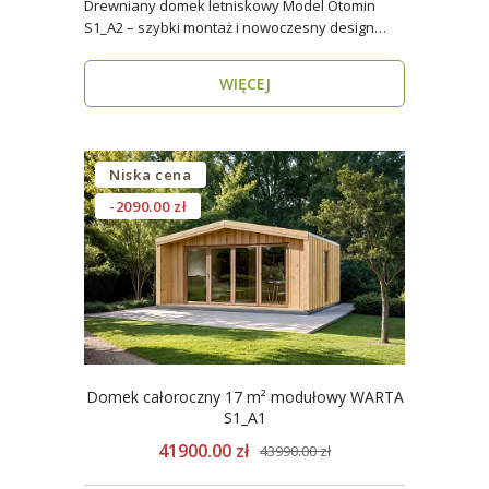
Drewniany domek letniskowy Model Otomin
S1_A2 – szybki montaż i nowoczesny design
Szukasz funkcjo..
WIĘCEJ
Niska cena
-2090.00 zł
Domek całoroczny 17 m² modułowy WARTA
S1_A1
41900.00 zł
43990.00 zł