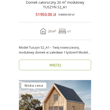
Domek całoroczny 20 m² modułowy
TUSZYN S2_A1
51950.00 zł
54860.00 zł
20 m²
x1
Model Tuszyn S2_A1 – Twój nowoczesny,
modułowy domek w zaledwie 1 tydzień! Model
Tuszyn S2_A1 o p..
WIĘCEJ
Niska cena