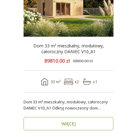
Dom 33 m² mieszkalny, modułowy,
całoroczny DANIEC V10_A1
89810.00 zł
98800.00 zł
33 m²
x2
x1
Dom 33 m² mieszkalny, modułowy, całoroczny
DANIEC V10_A1 Odkryj nowoczesny dom
modułowy, który..
WIĘCEJ