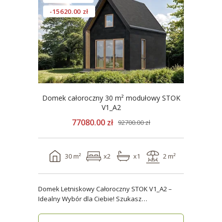
-15620.00 zł
Domek całoroczny 30 m² modułowy STOK
V1_A2
77080.00 zł
92700.00 zł
30 m²
x2
x1
2 m²
Domek Letniskowy Całoroczny STOK V1_A2 –
Idealny Wybór dla Ciebie! Szukasz
praktycznego, kompaktowe..